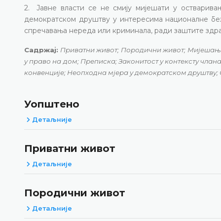
2. Јавне власти се не смију мијешати у остварива
демократском друштву у интересима националне без
спречавања нереда или криминала, ради заштите здра
Садржај:
Приватни живот; Породични живот; Мијешање
у право на дом; Преписка; Законитост у контексту чла
конвенције; Неопходна мјера у демократском друштву; 
Уопштено
Детаљније
Приватни живот
Детаљније
Породични живот
Детаљније