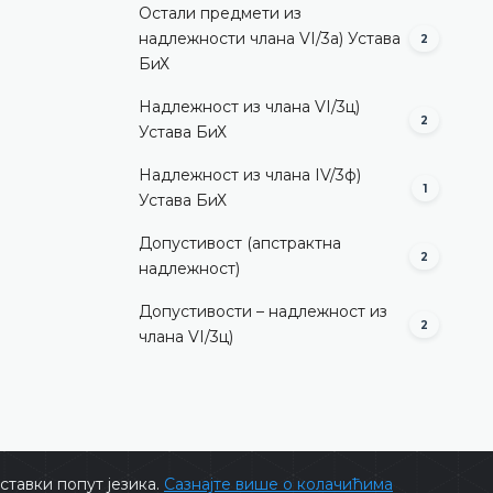
Остали предмети из
надлежности члана VI/3а) Устава
2
БиХ
Надлежност из члана VI/3ц)
2
Устава БиХ
Надлежност из члана IV/3ф)
1
Устава БиХ
Допустивост (aпстрактна
2
надлежност)
Допустивости – надлежност из
2
члана VI/3ц)
тавки попут језика.
Сазнајте више о колачићима