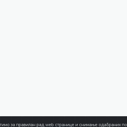
тимо за правилан рад web странице и снимање одабраних пос