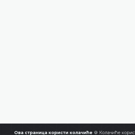
Ова страница користи колачиће
🍪 Колачиће корис