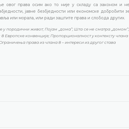
ње овог права осим ако то није у складу са законом и н
бједности, јавне безбједности или економске добробити з
вља или морала, или ради заштите права и слобода других.
 у породични живот; Појам „домаˮ; Шта се не сматра „домом
на 8 Европске конвенције; Пропорционалност у контексту члана
Ограничења права из члана 8 – интереси из другог става