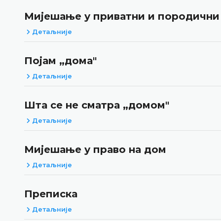
Мијешање у приватни и породични
Детаљније
Појам „дома"
Детаљније
Шта се не сматра „домом"
Детаљније
Мијешање у право на дом
Детаљније
Преписка
Детаљније