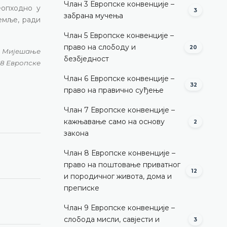
Члан 3 Европске конвенције –
еопходно у
3
забрана мучења
емље, ради
Члан 5 Европске конвенције –
право на слободу и
20
ˮ; Мијешање
безбједност
 8 Европске
Члан 6 Европске конвенције –
32
право на правично суђење
Члан 7 Европске конвенције –
кажњавање само на основу
2
закона
Члан 8 Европске конвенције –
право на поштовање приватног
12
и породичног живота, дома и
преписке
Члан 9 Европске конвенције –
слобода мисли, савјести и
3