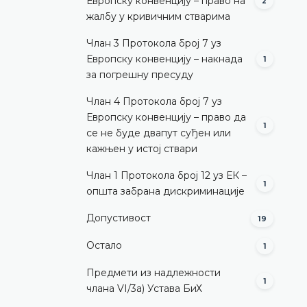
Европску конвенцију – право на
2
жалбу у кривичним стварима
Члан 3 Протокола број 7 уз
Европску конвенцију – накнада
1
за погрешну пресуду
Члан 4 Протокола број 7 уз
Европску конвенцију – право да
1
се не буде двапут суђен или
кажњен у истој ствари
Члан 1 Протокола број 12 уз ЕК –
1
општа забрана дискриминације
Допустивост
19
Остало
1
Предмети из надлежности
1
члана VI/3а) Устава БиХ