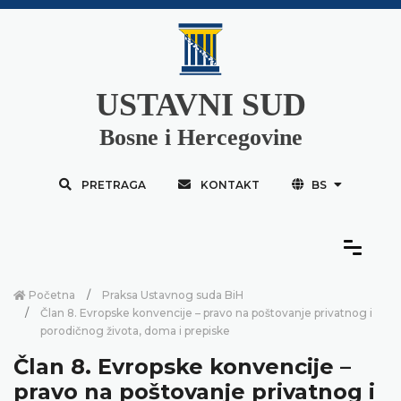
USTAVNI SUD
Bosne i Hercegovine
PRETRAGA
KONTAKT
BS
Početna
Praksa Ustavnog suda BiH
Član 8. Evropske konvencije – pravo na poštovanje privatnog i
porodičnog života, doma i prepiske
Član 8. Evropske konvencije –
pravo na poštovanje privatnog i