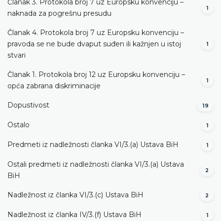
Članak 3. Protokola broj 7 uz Europsku konvenciju –
1
naknada za pogrešnu presudu
Članak 4. Protokola broj 7 uz Europsku konvenciju –
pravoda se ne bude dvaput suđen ili kažnjen u istoj
1
stvari
Članak 1. Protokola broj 12 uz Europsku konvenciju –
1
opća zabrana diskriminacije
Dopustivost
19
Ostalo
1
Predmeti iz nadležnosti članka VI/3.(a) Ustava BiH
1
Ostali predmeti iz nadležnosti članka VI/3.(a) Ustava
2
BiH
Nadležnost iz članka VI/3.(c) Ustava BiH
2
Nadležnost iz članka IV/3.(f) Ustava BiH
1