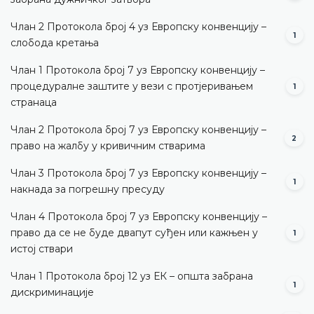
Члан 2 Протокола број 4 уз Европску конвенцију –
1
слобода кретања
Члан 1 Протокола број 7 уз Европску конвенцију –
процедуралне заштите у вези с протјеривањем
1
странаца
Члан 2 Протокола број 7 уз Европску конвенцију –
2
право на жалбу у кривичним стварима
Члан 3 Протокола број 7 уз Европску конвенцију –
1
накнада за погрешну пресуду
Члан 4 Протокола број 7 уз Европску конвенцију –
право да се не буде двапут суђен или кажњен у
1
истој ствари
Члан 1 Протокола број 12 уз ЕК – општа забрана
1
дискриминације