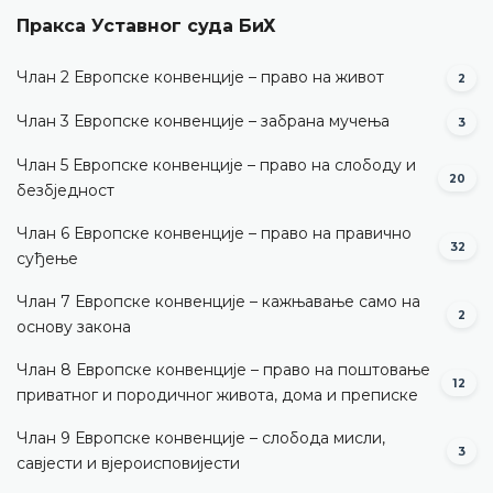
Пракса Уставног суда БиХ
Члан 2 Европске конвенције – право на живот
2
Члан 3 Европске конвенције – забрана мучења
3
Члан 5 Европске конвенције – право на слободу и
20
безбједност
Члан 6 Европске конвенције – право на правично
32
суђење
Члан 7 Европске конвенције – кажњавање само на
2
основу закона
Члан 8 Европске конвенције – право на поштовање
12
приватног и породичног живота, дома и преписке
Члан 9 Европске конвенције – слобода мисли,
3
савјести и вјероисповијести