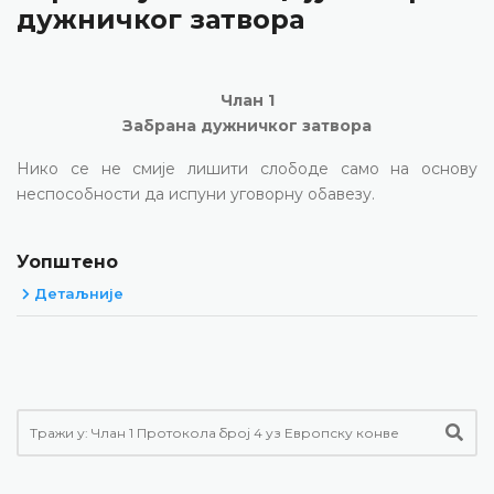
дужничког затвора
Члан 1
Забрана дужничког затвора
Нико се не смије лишити слободе само на основу
неспособности да испуни уговорну обавезу.
Уопштено
Детаљније