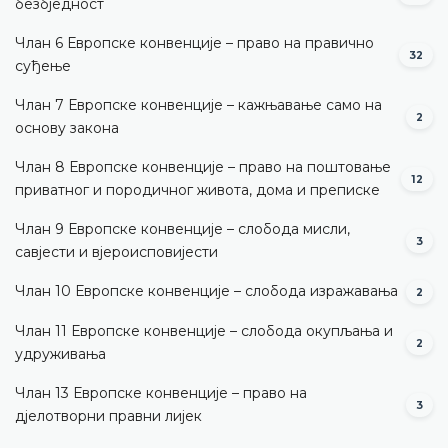
безбједност
Члан 6 Европске конвенције – право на правично
32
суђење
Члан 7 Европске конвенције – кажњавање само на
2
основу закона
Члан 8 Европске конвенције – право на поштовање
12
приватног и породичног живота, дома и преписке
Члан 9 Европске конвенције – слобода мисли,
3
савјести и вјероисповијести
Члан 10 Европске конвенције – слобода изражавања
2
Члан 11 Европске конвенције – слобода окупљања и
2
удруживања
Члан 13 Европске конвенције – право на
3
дјелотворни правни лијек