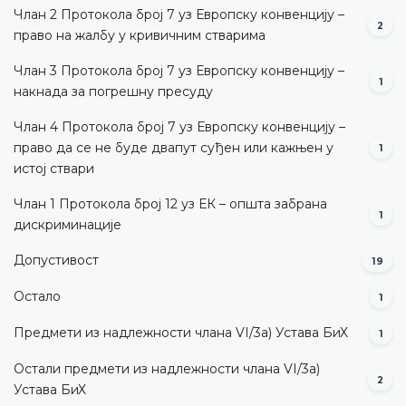
Члан 2 Протокола број 7 уз Европску конвенцију –
2
право на жалбу у кривичним стварима
Члан 3 Протокола број 7 уз Европску конвенцију –
1
накнада за погрешну пресуду
Члан 4 Протокола број 7 уз Европску конвенцију –
право да се не буде двапут суђен или кажњен у
1
истој ствари
Члан 1 Протокола број 12 уз ЕК – општа забрана
1
дискриминације
Допустивост
19
Остало
1
Предмети из надлежности члана VI/3а) Устава БиХ
1
Остали предмети из надлежности члана VI/3а)
2
Устава БиХ