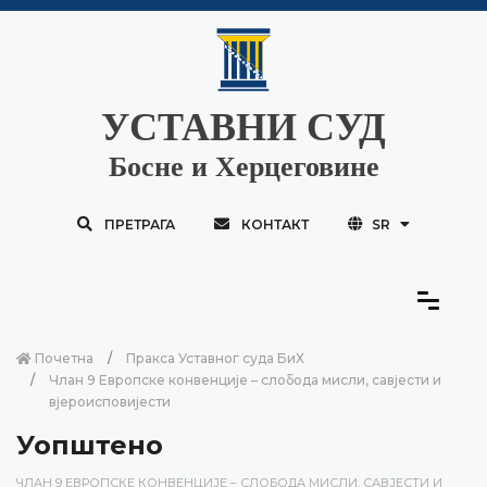
УСТАВНИ СУД
Босне и Херцеговине
ПРЕТРАГА
КОНТАКТ
SR
Почетна
Пракса Уставног суда БиХ
Члан 9 Европске конвенције – слобода мисли, савјести и
вјероисповијести
Уопштено
ЧЛАН 9 ЕВРОПСКЕ КОНВЕНЦИЈЕ – СЛОБОДА МИСЛИ, САВЈЕСТИ И