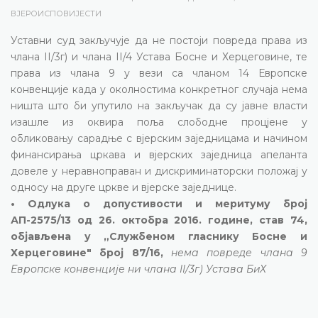
ВЈЕРОИСПОВИЈЕСТИ
Уставни суд закључује да не постоји повреда права из
члана II/3г) и члана II/4 Устава Босне и Херцеговине, те
права из члана 9 у вези са чланом 14 Европске
конвенције када у околностима конкретног случаја нема
ништа што би упутило на закључак да су јавне власти
изашле из оквира поља слободне процјене у
обликовању сарадње с вјерским заједницама и начином
финансирања цркава и вјерских заједница апеланта
довеле у неравноправан и дискриминаторски положај у
односу на друге цркве и вјерске заједнице.
• Одлука о допустивости и меритуму број
АП-2575/13 од 26. октобра 2016. године, став 74,
објављена у „Службеном гласнику Босне и
Херцеговине" број 87/16,
нема повреде члана 9
Европске конвенције ни члана II/3г) Устава БиХ