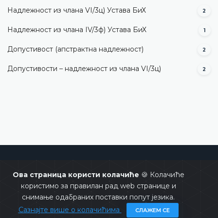
Надлежност из члана VI/3ц) Устава БиХ
2
Надлежност из члана IV/3ф) Устава БиХ
1
Допустивост (aпстрактна надлежност)
2
Допустивости – надлежност из члана VI/3ц)
2
Уставни суд Босне и Херцеговине
Ова страница користи колачиће
🍪 Колачиће
користимо за правилан рад web странице и
снимање одабраних поставки попут језика.
Сазнајте више о колачићима
СЛАЖЕМ СЕ
Copyrights @ 2026
Уставни суд БиХ
Сва права задржана.