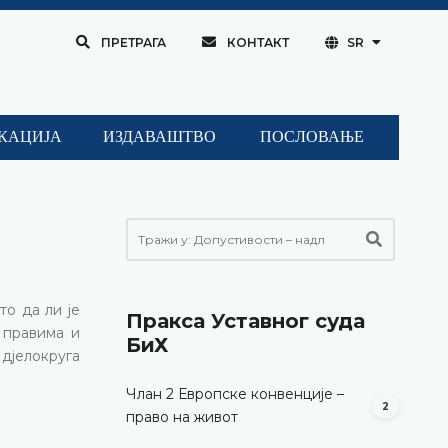
ПРЕТРАГА
КОНТАКТ
SR
КАЦИЈА
ИЗДАВАШТВО
ПОСЛОВАЊЕ
то да ли је
Пракса Уставног суда
 правима и
БиХ
дјелокруга
Члан 2 Европске конвенције –
2
право на живот