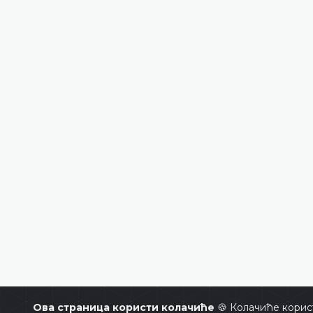
Ова страница користи колачиће
🍪 Колачиће корис