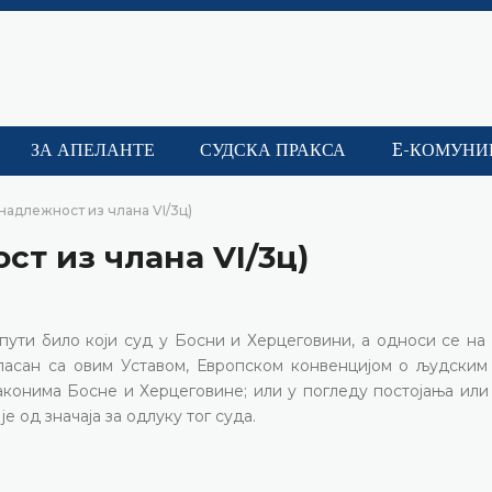
ЗА АПЕЛАНТЕ
СУДСКА ПРАКСА
E-КОМУНИ
надлежност из члана VI/3ц)
т из члана VI/3ц)
пути било који суд у Босни и Херцеговини, а односи се на 
гласан са овим Уставом, Европском конвенцијом о људским
конима Босне и Херцеговине; или у погледу постојања или 
е од значаја за одлуку тог суда.