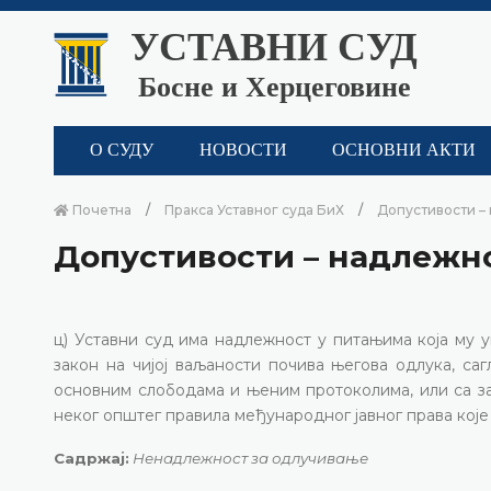
УСТАВНИ СУД
Босне и Херцеговине
О СУДУ
НОВОСТИ
ОСНОВНИ АКТИ
Почетна
Пракса Уставног суда БиХ
Допустивости – 
Допустивости – надлежнос
ц) Уставни суд има надлежност у питањима која му у
закон на чијој ваљаности почива његова одлука, са
основним слободама и њеним протоколима, или са за
неког општег правила међународног јавног права које ј
Садржај:
Ненадлежност за одлучивање