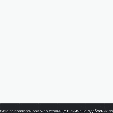
тимо за правилан рад web странице и снимање одабраних пос