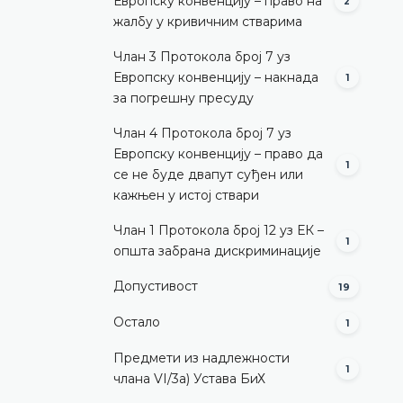
Европску конвенцију – право на
2
жалбу у кривичним стварима
Члан 3 Протокола број 7 уз
Европску конвенцију – накнада
1
за погрешну пресуду
Члан 4 Протокола број 7 уз
Европску конвенцију – право да
1
се не буде двапут суђен или
кажњен у истој ствари
Члан 1 Протокола број 12 уз ЕК –
1
општа забрана дискриминације
Допустивост
19
Остало
1
Предмети из надлежности
1
члана VI/3а) Устава БиХ