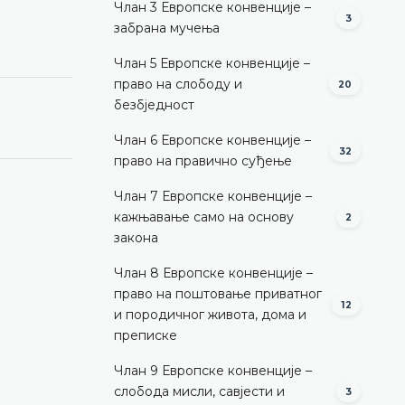
Члан 3 Европске конвенције –
3
забрана мучења
Члан 5 Европске конвенције –
право на слободу и
20
безбједност
Члан 6 Европске конвенције –
32
право на правично суђење
Члан 7 Европске конвенције –
кажњавање само на основу
2
закона
Члан 8 Европске конвенције –
право на поштовање приватног
12
и породичног живота, дома и
преписке
Члан 9 Европске конвенције –
слобода мисли, савјести и
3