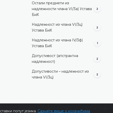
Остали предмети из
надлежности члана VI/3а) Устава
2
БиХ
Надлежност из члана VI/3ц)
2
Устава БиХ
Надлежност из члана IV/3ф)
1
Устава БиХ
Допустивост (aпстрактна
2
надлежност)
Допустивости – надлежност из
2
члана VI/3ц)
тавки попут језика.
Сазнајте више о колачићима