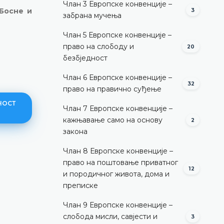
Члан 3 Европске конвенције –
 Босне и
3
забрана мучења
Члан 5 Европске конвенције –
право на слободу и
20
безбједност
Члан 6 Европске конвенције –
32
право на правично суђење
НОСТ
Члан 7 Европске конвенције –
кажњавање само на основу
2
закона
Члан 8 Европске конвенције –
Ненадлежност за одлучивањ
право на поштовање приватног
12
и породичног живота, дома и
ДЕТАЉНИЈЕ
преписке
Члан 9 Европске конвенције –
слобода мисли, савјести и
3