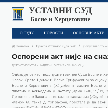
УСТАВНИ СУД
Босне и Херцеговине
О СУДУ
НОВОСТИ
ОСНОВНИ АКТИ
Почетна
Пракса Уставног суда БиХ
Допустивости – 
Оспорени акт није на сна
ДОПУСТИВОСТИ – НАДЛЕЖНОСТ ИЗ ЧЛАНА VI/3Ц)
Одбацује се као недопуштен захтјев Суда Босне и Х
Човрк, Срето Црњак и Весна Трифуновић) за оцјену
Босне и Херцеговине („Службени гласник Босне и Х
платама и накнадама у институцијама БиХ, 59/09, 74
Доношењем Закона о платама и накнадама („Службени гл
чланом 60 тачка д) тог закона, престала је да ва
гласник БиХ“ бр. 88/05 и 53/07), чију оцјену уставност