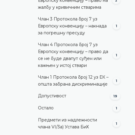
Европску конвенцију – право на
2
жалбу у кривичним стварима
Члан 3 Протокола број 7 уз
Европску конвенцију – накнада
1
за погрешну пресуду
Члан 4 Протокола број 7 уз
Европску конвенцију – право да
1
се не буде двапут суђен или
кажњен у истој ствари
Члан 1 Протокола број 12 уз ЕК –
1
општа забрана дискриминације
Допустивост
19
Остало
1
Предмети из надлежности
1
члана VI/3а) Устава БиХ