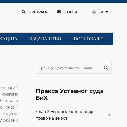
ПРЕТРАГА
КОНТАКТ
SR
КАЦИЈА
ИЗДАВАШТВО
ПОСЛОВАЊЕ
 Бешлагић
Пракса Уставног суда
 снагама
БиХ
Закона о
ој снази.
Члан 2 Европске конвенције –
. године,
2
право на живот
Службени