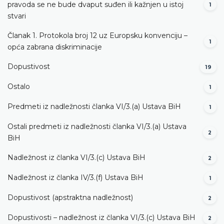
pravoda se ne bude dvaput suđen ili kažnjen u istoj
1
stvari
Članak 1. Protokola broj 12 uz Europsku konvenciju –
1
opća zabrana diskriminacije
Dopustivost
19
Ostalo
1
Predmeti iz nadležnosti članka VI/3.(a) Ustava BiH
1
Ostali predmeti iz nadležnosti članka VI/3.(a) Ustava
2
BiH
Nadležnost iz članka VI/3.(c) Ustava BiH
2
Nadležnost iz članka IV/3.(f) Ustava BiH
1
Dopustivost (apstraktna nadležnost)
2
Dopustivosti – nadležnost iz članka VI/3.(c) Ustava BiH
2