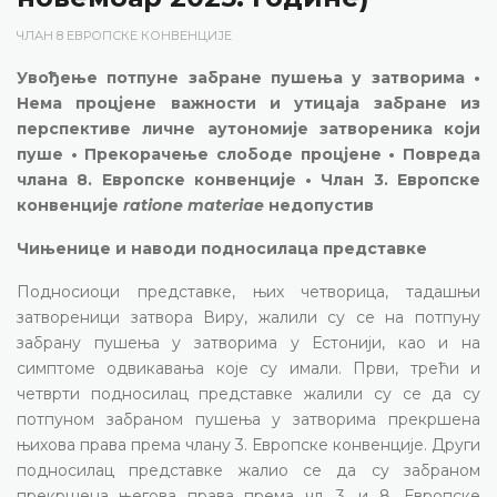
ЧЛАН 8 ЕВРОПСКЕ КОНВЕНЦИЈЕ
Увођење потпуне забране пушења у затворима •
Нема процјене важности и утицаја забране из
перспективе личне аутономије затвореника који
пуше • Прекорачење слободе процјене • Повреда
члана 8. Европске конвенције • Члан 3. Европске
конвенције
ratione materiae
недопустив
Чињенице и наводи подносилаца представке
Подносиоци представке, њих четворица, тадашњи
затвореници затвора Виру, жалили су се на потпуну
забрану пушења у затворима у Естонији, као и на
симптоме одвикавања које су имали. Први, трећи и
четврти подносилац представке жалили су се да су
потпуном забраном пушења у затворима прекршена
њихова права према члану 3. Европске конвенције. Други
подносилац представке жалио се да су забраном
прекршена његова права према чл. 3. и 8. Европске