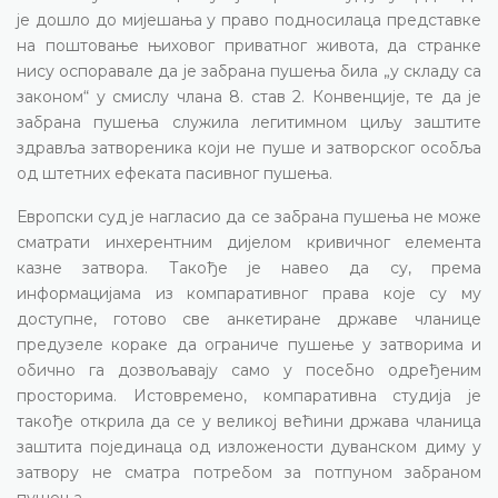
је дошло до мијешања у право подносилаца представке
на поштовање њиховог приватног живота, да странке
нису оспоравале да је забрана пушења била „у складу са
законом“ у смислу члана 8. став 2. Конвенције, те да је
забрана пушења служила легитимном циљу заштите
здравља затвореника који не пуше и затворског особља
од штетних ефеката пасивног пушења.
Европски суд је нагласио да се забрана пушења не може
сматрати инхерентним дијелом кривичног елемента
казне затвора. Такође је навео да су, према
информацијама из компаративног права које су му
доступне, готово све анкетиране државе чланице
предузеле кораке да ограниче пушење у затворима и
обично га дозвољавају само у посебно одређеним
просторима. Истовремено, компаративна студија је
такође открила да се у великој већини држава чланица
заштита појединаца од изложености дуванском диму у
затвору не сматра потребом за потпуном забраном
пушења.