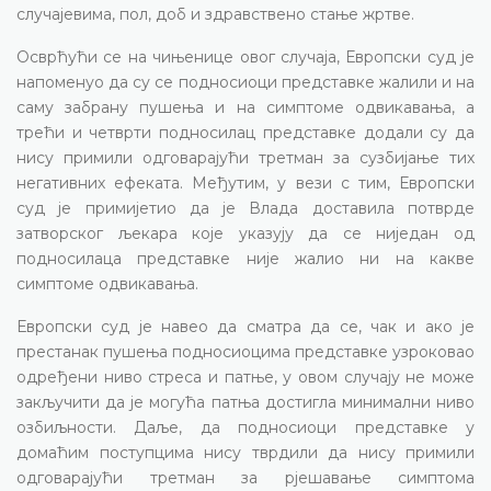
случајевима, пол, доб и здравствено стање жртве.
Осврћући се на чињенице овог случаја, Европски суд је
напоменуо да су се подносиоци представке жалили и на
саму забрану пушења и на симптоме одвикавања, а
трећи и четврти подносилац представке додали су да
нису примили одговарајући третман за сузбијање тих
негативних ефеката. Међутим, у вези с тим, Европски
суд је примијетио да је Влада доставила потврде
затворског љекара које указују да се ниједан од
подносилаца представке није жалио ни на какве
симптоме одвикавања.
Европски суд је навео да сматра да се, чак и ако је
престанак пушења подносиоцима представке узроковао
одређени ниво стреса и патње, у овом случају не може
закључити да је могућа патња достигла минимални ниво
озбиљности. Даље, да подносиоци представке у
домаћим поступцима нису тврдили да нису примили
одговарајући третман за рјешавање симптома