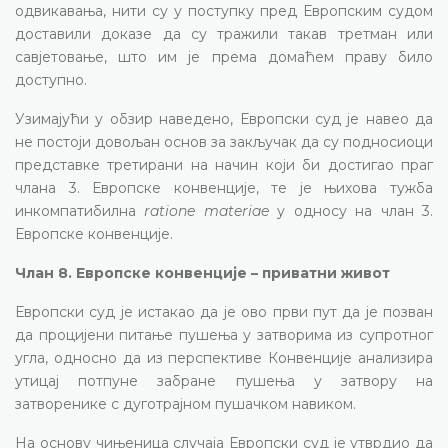
одвикавања, нити су у поступку пред Европским судом
доставили доказе да су тражили такав третман или
савјетовање, што им је према домаћем праву било
доступно.
Узимајући у обзир наведено, Европски суд је навео да
не постоји довољан основ за закључак да су подносиоци
представке третирани на начин који би достигао праг
члана 3. Европске конвенције, те је њихова тужба
инкомпатибилна
ratione materiae
у односу на члан 3.
Европске конвенције.
Члан 8. Европске конвенције – приватни живот
Европски суд је истакао да је ово први пут да је позван
да процијени питање пушења у затворима из супротног
угла, односно да из перспективе Конвенције анализира
утицај потпуне забране пушења у затвору на
затворенике с дуготрајном пушачком навиком.
На основу чињеница случаја Европски суд је утврдио да