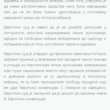
здравља и безбједности затвора. Осим тога, утврђено је
да мање рестриктивна средства нису била изводљива
или да не би била толико дјелотворна у постизању
наведеног циља као потпуна забрана.
Европски суд је навео да је из домаће дискусије у
потпуности изостало разумијевање личне аутономије,
заједно са слободом избора затвореника да одлучују о
питањима која се тичу сопственог тијела и здравља.
Европски суд је утврдио да приликом наметања потпуне
забране пушења у затворима без процјене њеног значаја
и утицаја из перспективе личне аутономије затвореника
који пуше националне власти нису пружиле релевантне
и довољне разлоге за ту далекосежну и апсолутну
забрану, те су тиме прекорачиле слободу процјене коју
им даје Европска конвенција. С обзиром на наведено,
Европски суд је закључио да је дошло до кршења члана
8. Европске конвенције.