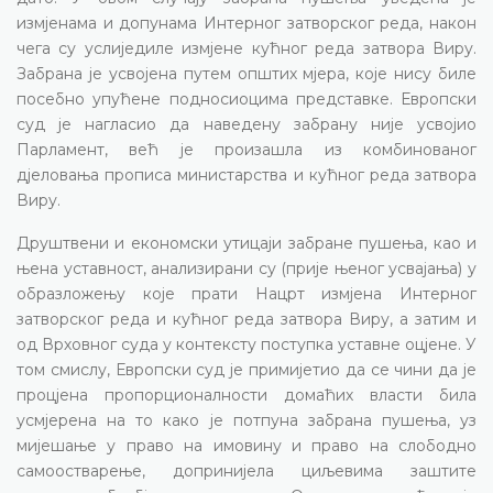
измјенама и допунама Интерног затворског реда, након
чега су услиједиле измјене кућног реда затвора Виру.
Забрана је усвојена путем општих мјера, које нису биле
посебно упућене подносиоцима представке. Европски
суд је нагласио да наведену забрану није усвојио
Парламент, већ је произашла из комбинованог
дјеловања прописа министарства и кућног реда затвора
Виру.
Друштвени и економски утицаји забране пушења, као и
њена уставност, анализирани су (прије њеног усвајања) у
образложењу које прати Нацрт измјена Интерног
затворског реда и кућног реда затвора Виру, а затим и
од Врховног суда у контексту поступка уставне оцјене. У
том смислу, Европски суд је примијетио да се чини да је
процјена пропорционалности домаћих власти била
усмјерена на то како је потпуна забрана пушења, уз
мијешање у право на имовину и право на слободно
самоостварење, допринијела циљевима заштите