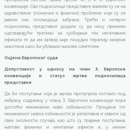
конвенције. Сви подносиоци представке жалили су се на
здравствене (психичке и физичке) проблеме који су се
јавили као посљедица забране. Трећи и четврти
подносилац представке додали су да нису примили
одговарајући третман за сузбијање тих негативних
ефеката те да им затвор није понудио терапију замјене
никотина како би ублажио њихове симптоме.
Оцјена Европског суда
Допустивост у односу на члан 3. Европске
конвенције и статус жртве подносилаца
представке
Да би поступање које је жртва претрпјела потпало под
забрану садржану у члану 3. Европске конвенције мора
достићи минимални ниво озбиљности. Процјена тог
минималног нивоа озбиљности је релативна и зависи од
свих околности случаја, као што су трајање поступања,
његови физички и ментални ефекти и, у неким