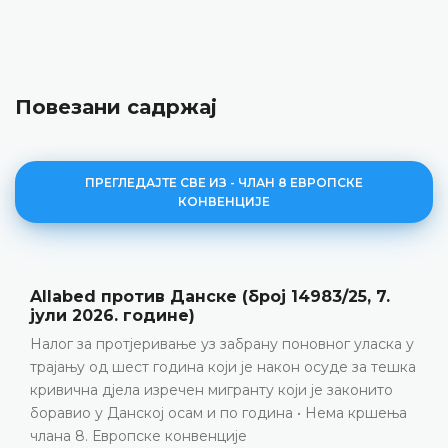
Повезани садржај
ПРЕГЛЕДАЈТЕ СВЕ ИЗ - ЧЛАН 8 ЕВРОПСКЕ
КОНВЕНЦИЈЕ
Y против Србије (број 28322/20, 12. мај
2026. године)
Породични живот • Позитивне обавезе • Прекид
контакта између подноситељице представке и
њеног полубрата након што га је усвојила породица
која живи у иностранству • Одбијање
подноситељице представке да буде усвојена не