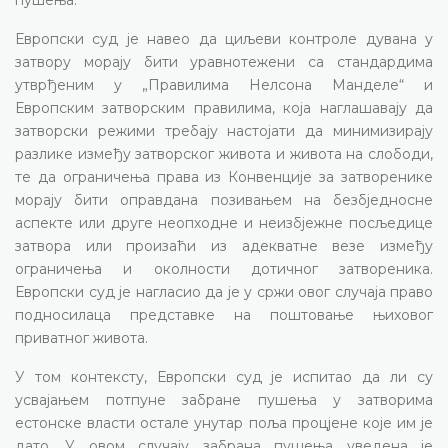
Европски суд је навео да циљеви контроле дувана у
затвору морају бити уравнотежени са стандардима
утврђеним у „Правилима Нелсона Манделе“ и
Европским затворским правилима, која наглашавају да
затворски режими требају настојати да минимизирају
разлике између затворског живота и живота на слободи,
те да ограничења права из Конвенције за затворенике
морају бити оправдана позивањем на безбједносне
аспекте или друге неопходне и неизбјежне посљедице
затвора или произаћи из адекватне везе између
ограничења и околности дотичног затвореника.
Европски суд је нагласио да је у сржи овог случаја право
подносилаца представке на поштовање њиховог
приватног живота.
У том контексту, Европски суд је испитао да ли су
усвајањем потпуне забране пушења у затворима
естонске власти остале унутар поља процјене које им је
дато. У овом случају забрана пушења уведена је