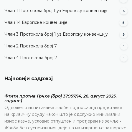
Члан 1 Протокола број 1 уз Европску конвенцију
5
Члан 14 Европске конвенције
8
Члан 3 Протокола број 1 уз Европску конвенцију
3
Члан 2 Протокола број 7
1
Члан 4 Протокола број 7
1
Најновији садржај
Фтити против Грчке (број 37957/14, 26. август 2025.
године)
Одложено испитивање жалбе подносиоца представке
на кривичну осуду након што је одслужио минимални
износ казне, условно отпуштен и протјеран из земље •
Жалба без суспензивног дејства на извршење затворске