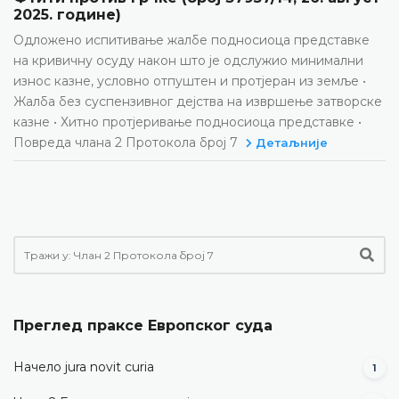
2025. године)
Одложено испитивање жалбе подносиоца представке
на кривичну осуду након што је одслужио минимални
износ казне, условно отпуштен и протјеран из земље •
Жалба без суспензивног дејства на извршење затворске
казне • Хитно протјеривање подносиоца представке •
Повреда члана 2 Протокола број 7
Детаљније
Преглед праксе Европског суда
Начело jura novit curia
1