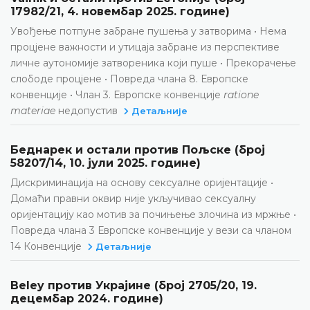
17982/21, 4. новембар 2025. године)
Увођење потпуне забране пушења у затворима • Нема
процјене важности и утицаја забране из перспективе
личне аутономије затвореника који пуше • Прекорачење
слободе процјене • Повреда члана 8. Европске
конвенције • Члан 3. Европске конвенције
ratione
materiae
недопустив
Детаљније
Беднарек и остали против Пољске (број
58207/14, 10. јули 2025. године)
Дискриминација на основу сексуалне оријентације •
Домаћи правни оквир није укључивао сексуалну
оријентацију као мотив за почињење злочина из мржње •
Повреда члана 3 Европске конвенције у вези са чланом
14 Конвенције
Детаљније
Beley против Украјине (број 2705/20, 19.
децембар 2024. године)