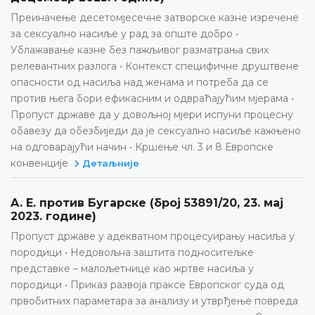
Преиначење десетомјесечне затворске казне изречене
за сексуално насиље у рад за опште добро •
Ублажавање казне без пажљивог разматрања свих
релевантних разлога • Контекст специфичне друштвене
опасности од насиља над женама и потреба да се
против њега бори ефикасним и одвраћајућим мјерама •
Пропуст државе да у довољној мјери испуни процесну
обавезу да обезбиједи да је сексуално насиље кажњено
на одговарајући начин • Кршење чл. 3 и 8 Европске
конвенције
Детаљније
A. Е. против Бугарске (број 53891/20, 23. мај
2023. године)
Пропуст државе у адекватном процесуирању насиља у
породици • Недовољна заштита подноситељке
представке – малољетнице као жртве насиља у
породици • Приказ развоја праксе Европског суда од
првобитних параметара за анализу и утврђење повреда