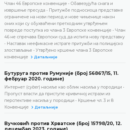
Члан 46 Европске конвенције • Обавезујућа снага и
извршење пресуда • Притужбе подносиоца представке
ограничене на нови период и нове чињенице након
оних који су обухваћени претходним утврђењем
повреде поступка из члана 3 Европске конвенције • Члан
46 не спречава Европски суд да испита нову представку
• Наставак неефикасне истраге притужби на полицијско
злостављање • Утврђено кршење члана 3 Европске
конвенције
Детаљније
Бутуруга против Румуније (број 56867/15, 11.
фебруар 2020. године)
Интернет (
cyber
) насиље као облик насиља у породици •
Пропуст власти да приступе кривичној истрази из
перспективе насиља у породици • Кршење чл. 3 и 8
Конвенције
Детаљније
Вучковић против Хрватске (број 15798/20, 12.
децембар 2023. године)