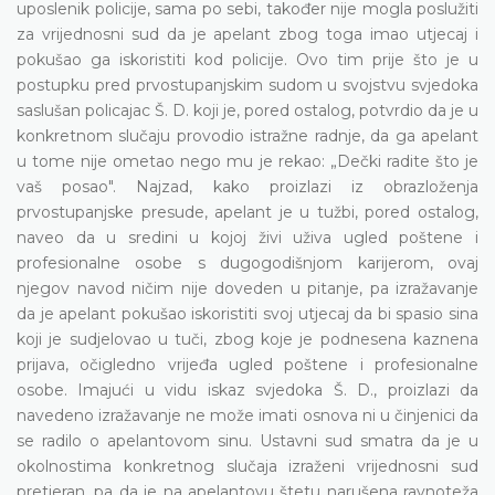
uposlenik policije, sama po sebi, također nije mogla poslužiti
za vrijednosni sud da je apelant zbog toga imao utjecaj i
pokušao ga iskoristiti kod policije. Ovo tim prije što je u
postupku pred prvostupanjskim sudom u svojstvu svjedoka
saslušan policajac Š. D. koji je, pored ostalog, potvrdio da je u
konkretnom slučaju provodio istražne radnje, da ga apelant
u tome nije ometao nego mu je rekao: „Dečki radite što je
vaš posao". Najzad, kako proizlazi iz obrazloženja
prvostupanjske presude, apelant je u tužbi, pored ostalog,
naveo da u sredini u kojoj živi uživa ugled poštene i
profesionalne osobe s dugogodišnjom karijerom, ovaj
njegov navod ničim nije doveden u pitanje, pa izražavanje
da je apelant pokušao iskoristiti svoj utjecaj da bi spasio sina
koji je sudjelovao u tuči, zbog koje je podnesena kaznena
prijava, očigledno vrijeđa ugled poštene i profesionalne
osobe. Imajući u vidu iskaz svjedoka Š. D., proizlazi da
navedeno izražavanje ne može imati osnova ni u činjenici da
se radilo o apelantovom sinu. Ustavni sud smatra da je u
okolnostima konkretnog slučaja izraženi vrijednosni sud
pretjeran, pa da je na apelantovu štetu narušena ravnoteža