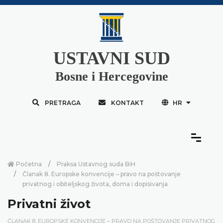
USTAVNI SUD
Bosne i Hercegovine
PRETRAGA
KONTAKT
HR
Početna
Praksa Ustavnog suda BiH
Članak 8. Europske konvencije – pravo na poštovanje
privatnog i obiteljskog života, doma i dopisivanja
Privatni život
ČLANAK 8. EUROPSKE KONVENCIJE – PRAVO NA POŠTOVANJE PRIVATNOG