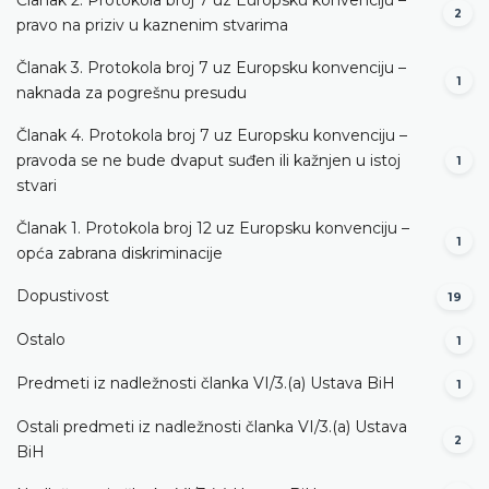
2
pravo na priziv u kaznenim stvarima
Članak 3. Protokola broj 7 uz Europsku konvenciju –
1
naknada za pogrešnu presudu
Članak 4. Protokola broj 7 uz Europsku konvenciju –
pravoda se ne bude dvaput suđen ili kažnjen u istoj
1
stvari
Članak 1. Protokola broj 12 uz Europsku konvenciju –
1
opća zabrana diskriminacije
Dopustivost
19
Ostalo
1
Predmeti iz nadležnosti članka VI/3.(a) Ustava BiH
1
Ostali predmeti iz nadležnosti članka VI/3.(a) Ustava
2
BiH