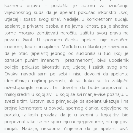
kaznenu prijavu – poslužila je autoru za iznošenje
vrijednosnog suda da je apelant pokušao iskoristiti „svoj
utjecaj i spasiti svog sina". Nadalje, u konkretnom slučaju
apelant je privatna osoba, a ne javna ličnost, pa je shodno
tome mogao zahtijevati naročitu zaštitu svog prava na
privatni život. U spornom članku apelant nije označen
imenom, kao ni inicijalima. Međutim, u članku je navedeno
da je otac (apelant) jednog od sudionika u tuči (koji je
označen punim imenom i prezimenom), bivši uposlenik
policije, pokušao iskoristiti svoj utjecaj i zaštiti svog sina.
Ovakvi navodi sami po sebi i nisu dovoljni da apelanta
identificiraju najširoj javnosti, ali su, kako su to zaključili
nižestupanjski sudovi, bili dovoljni da bude prepoznat u
maloj sredini u kojoj živi i u kojoj se svi manje-više poznaju. U
svezi s tim, Ustavni sud primjećuje da apelant ukazuje i na
brojne komentare u povodu spornog članka, objavljene na
portalu, iz kojih proizlazi da je u sredini u kojoj živi bio
prepoznat iako se ne spominju ni njegovo ime, niti njegovi
inicijali. Nadalje, nesporna činjenica da je apelant bivši