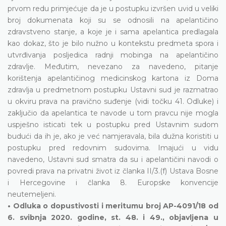
prvom redu primjećuje da je u postupku izvršen uvid u veliki
broj dokumenata koji su se odnosili na apelantičino
zdravstveno stanje, a koje je i sama apelantica predlagala
kao dokaz, što je bilo nužno u kontekstu predmeta spora i
utvrđivanja posljedica radnji mobinga na apelantičino
zdravlje. Međutim, nevezano za navedeno, pitanje
korištenja apelantičinog medicinskog kartona iz Doma
zdravlja u predmetnom postupku Ustavni sud je razmatrao
u okviru prava na pravično suđenje (vidi točku 41. Odluke) i
zaključio da apelantica te navode u tom pravcu nije mogla
uspješno isticati tek u postupku pred Ustavnim sudom
budući da ih je, ako je već namjeravala, bila dužna koristiti u
postupku pred redovnim sudovima. Imajući u vidu
navedeno, Ustavni sud smatra da su i apelantičini navodi o
povredi prava na privatni život iz članka II/3.(f) Ustava Bosne
i Hercegovine i članka 8. Europske konvencije
neutemeljeni.
• Odluka o dopustivosti i meritumu broj AP-4091/18 od
6. svibnja 2020. godine, st. 48. i 49., objavljena u