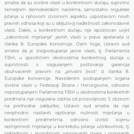
smatra da su izvršne vlasti u konkretnom slučaju, suprotno
temeljnim demokratskim načelima, samostalno regulirale
pitanja u njihovom izvornom aspektu uspostavom novih
pravnih odnosa koji su u isključivoj nadležnosti zakonodavne
vlasti. Dakle, u konkretnom slučaju nije ispoštovan uvjet
„zakonitosti miješanja“ javnih vlasti u prava apelanata iz
članka 8. Europske konvencije. Osim toga, Ustavni sud
smatra da je (ne)postupanje javne vlasti, tj. Parlamenta
FBiH, u specifičnim okolnostima konkretnog slučaja u
suprotnosti s osiguranjem poštovanja garancija
obuhvaćenih pravom na „privatni život“ iz članka 8.
Europske konvencije. Navedenim postupanjem organa
izvršne vlasti u Federaciji Bosne i Hercegovine, odnosno
nepostupanjem Parlamenta FBiH u okolnostima konkretnih
predmeta nije osigurana zaštita od proizvoljnosti. S obzirom
na prethodne zaključke, Ustavni sud smatra da nije
neophodno nastaviti ispitivanje nužnosti miješanja u
konkretnim predmetima, odnosno izvršiti ocjenu
razmjernosti miješanja u kontekstu pitanja učinkovitosti, tj.
prikladnosti i sposobnosti osporavanih mjera i propisanih