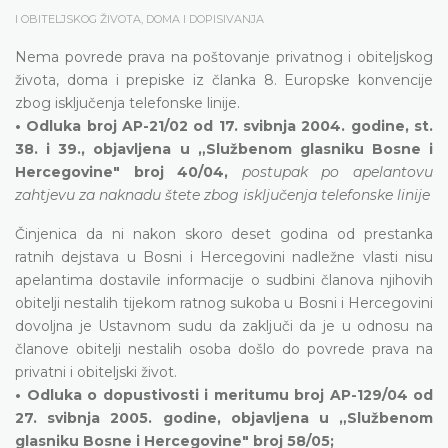
I OBITELJSKOG ŽIVOTA, DOMA I DOPISIVANJA
Nema povrede prava na poštovanje privatnog i obiteljskog
života, doma i prepiske iz članka 8. Europske konvencije
zbog isključenja telefonske linije.
• Odluka broj AP-21/02 od 17. svibnja 2004. godine, st.
38. i 39., objavljena u „Službenom glasniku Bosne i
Hercegovine" broj 40/04,
postupak po apelantovu
zahtjevu za naknadu štete zbog isključenja telefonske linije
Činjenica da ni nakon skoro deset godina od prestanka
ratnih dejstava u Bosni i Hercegovini nadležne vlasti nisu
apelantima dostavile informacije o sudbini članova njihovih
obitelji nestalih tijekom ratnog sukoba u Bosni i Hercegovini
dovoljna je Ustavnom sudu da zaključi da je u odnosu na
članove obitelji nestalih osoba došlo do povrede prava na
privatni i obiteljski život.
• Odluka o dopustivosti i meritumu broj AP-129/04 od
27. svibnja 2005. godine, objavljena u „Službenom
glasniku Bosne i Hercegovine" broj 58/05;