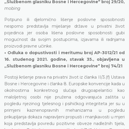
„Službenom glasniku Bosne i Hercegovineˮ broj 29/20,
mobing
Potpuno ili djelomično lišenje poslovne sposobnosti
nesporno predstavlja miješanje države u privatni život
pojedinca jer osoba lišena poslovne sposobnosti gubi
mogućnost da svojim postupcima, izjavama ili radnjama
proizvodi pravne učinke.
• Odluka o dopustivosti i meritumu broj AP-3012/21 od
16. studenog 2021. godine, stavak 35., objavljena u
„Službenom glasniku Bosne i Hercegovineˮ broj 74/21
Postoji kršenje prava na privatni život iz članka II/3.(f) Ustava
Bosne i Hercegovine i članka 8. Europske konvencije kada u
okolnostima konkretnog slučaja drugoapelantici kao
maloljetnoj osobi nije pružena odgovarajuća zaštita u
pogledu njezinog tjelesnog i psihičkog integriteta jer su u
primjeni kaznenopravnih mehanizama u pogledu
prikupljanja dokaza napravljeni propusti i manjkavosti u mjeri
koja predstavlja povredu pozitivne obveze nadležnih tijela,