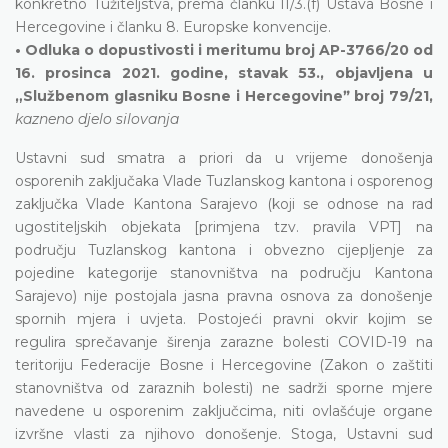
konkretno Tužiteljstva, prema članku II/3.(f) Ustava Bosne i
Hercegovine i članku 8. Europske konvencije.
• Odluka o dopustivosti i meritumu broj AP-3766/20 od
16. prosinca 2021. godine, stavak 53., objavljena u
„Službenom glasniku Bosne i Hercegovineˮ broj 79/21,
kazneno djelo silovanja
Ustavni sud smatra a priori da u vrijeme donošenja
osporenih zaključaka Vlade Tuzlanskog kantona i osporenog
zaključka Vlade Kantona Sarajevo (koji se odnose na rad
ugostiteljskih objekata [primjena tzv. pravila VPT] na
području Tuzlanskog kantona i obvezno cijepljenje za
pojedine kategorije stanovništva na području Kantona
Sarajevo) nije postojala jasna pravna osnova za donošenje
spornih mjera i uvjeta. Postojeći pravni okvir kojim se
regulira sprečavanje širenja zarazne bolesti COVID-19 na
teritoriju Federacije Bosne i Hercegovine (Zakon o zaštiti
stanovništva od zaraznih bolesti) ne sadrži sporne mjere
navedene u osporenim zaključcima, niti ovlašćuje organe
izvršne vlasti za njihovo donošenje. Stoga, Ustavni sud