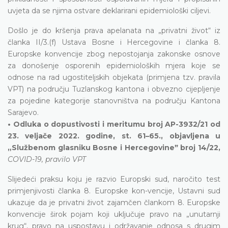
uvjeta da se njima ostvare deklarirani epidemiološki ciljevi.
Došlo je do kršenja prava apelanata na „privatni život“ iz
članka II/3.(f) Ustava Bosne i Hercegovine i članka 8.
Europske konvencije zbog nepostojanja zakonske osnove
za donošenje osporenih epidemioloških mjera koje se
odnose na rad ugostiteljskih objekata (primjena tzv. pravila
VPT) na području Tuzlanskog kantona i obvezno cijepljenje
za pojedine kategorije stanovništva na području Kantona
Sarajevo.
• Odluka o dopustivosti i meritumu broj AP-3932/21 od
23. veljače 2022. godine, st. 61–65., objavljena u
„Službenom glasniku Bosne i Hercegovineˮ broj 14/22,
COVID-19, pravilo VPT
Slijedeći praksu koju je razvio Europski sud, naročito test
primjenjivosti članka 8. Europske kon-vencije, Ustavni sud
ukazuje da je privatni život zajamčen člankom 8. Europske
konvencije širok pojam koji uključuje pravo na „unutarnji
krug“, pravo na uspostavu i održavanje odnosa s drugim