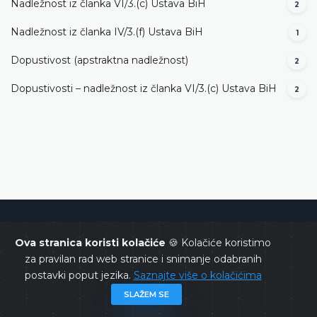
Nadležnost iz članka VI/3.(c) Ustava BiH
2
Nadležnost iz članka IV/3.(f) Ustava BiH
1
Dopustivost (apstraktna nadležnost)
2
Dopustivosti – nadležnost iz članka VI/3.(c) Ustava BiH
2
Ustavni sud Bosne i Hercegovine
Ova stranica koristi kolačiće
🍪 Kolačiće koristimo
za pravilan rad web stranice i snimanje odabranih
postavki poput jezika.
Saznajte više o kolačićima
SLAŽEM SE
Copyrights @ 2026
Ustavni sud BiH
Sva prava zadržana.