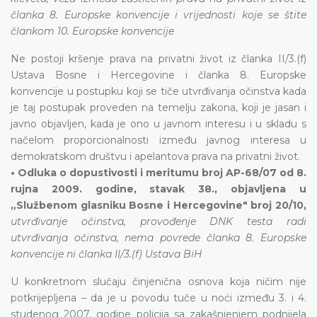
članka 8. Europske konvencije i vrijednosti koje se štite
člankom 10. Europske konvencije
Ne postoji kršenje prava na privatni život iz članka II/3.(f)
Ustava Bosne i Hercegovine i članka 8. Europske
konvencije u postupku koji se tiče utvrđivanja očinstva kada
je taj postupak proveden na temelju zakona, koji je jasan i
javno objavljen, kada je ono u javnom interesu i u skladu s
načelom proporcionalnosti između javnog interesa u
demokratskom društvu i apelantova prava na privatni život.
• Odluka o dopustivosti i meritumu broj AP-68/07 od 8.
rujna 2009. godine, stavak 38., objavljena u
„Službenom glasniku Bosne i Hercegovine" broj 20/10,
utvrđivanje očinstva, provođenje DNK testa radi
utvrđivanja očinstva, nema povrede članka 8. Europske
konvencije ni članka II/3.(f) Ustava BiH
U konkretnom slučaju činjenična osnova koja ničim nije
potkrijepljena – da je u povodu tuče u noći između 3. i 4.
studenog 2007. godine policija sa zakašnjenjem podnijela