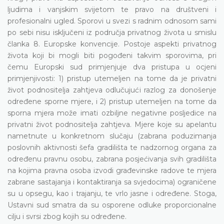
ljudima i vanjskim svijetom te pravo na društveni i
profesionalni ugled. Sporovi u svezi s radnim odnosom sami
po sebi nisu isključeni iz područja privatnog života u smislu
članka 8. Europske konvencije. Postoje aspekti privatnog
života koji bi mogli biti pogođeni takvim sporovima, pri
čemu Europski sud primjenjuje dva pristupa u ocjeni
primjenjivosti: 1) pristup utemeljen na tome da je privatni
život podnositelja zahtjeva odlučujući razlog za donošenje
određene sporne mjere, i 2) pristup utemeljen na tome da
sporna mjera može imati ozbiljne negativne posljedice na
privatni život podnositelja zahtjeva. Mjere koje su apelantu
nametnute u konkretnom slučaju (zabrana poduzimanja
poslovnih aktivnosti šefa gradilišta te nadzornog organa za
određenu pravnu osobu, zabrana posjećivanja svih gradilišta
na kojima pravna osoba izvodi građevinske radove te mjera
zabrane sastajanja i kontaktiranja sa svjedocima) ograničene
su u opsegu, kao i trajanju, te vrlo jasne i određene. Stoga,
Ustavni sud smatra da su osporene odluke proporcionalne
cilju i svrsi zbog kojih su određene.