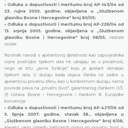
• Odluka o dopustivosti i meritumu broj AP-143/04 od
23. rujna 2005. godine, objavljena u „Službenom
glasniku Bosne i Hercegovine" broj 80/05;
• Odluka o dopustivosti i meritumu broj AP-228/04 od
13. srpnja 2005. godine, objavljena u „Službenom
glasniku Bosne i Hercegovine" broj 58/05,
nestale
osobe
Novinski navodi o apelantovoj djelatnosti kao zapovjednika
vojne postrojbe tijekom rata ne ubrajaju se u privatnost,
nego se tiču „javne funkcije" koju je apelant obnašao
tijekom rata. U slučaju kada objava članka ne zadire u
apelantovu privatnu sferu, kao u konkretnom slučaju, nema
povrede prava na „privatni život", garantiranog člankom II/3.
(f) Ustava Bosne i Hercegovine i člankom 8. Europske
konvencije.
• Odluka o dopustivosti i meritumu broj AP-427/06 od
5. lipnja 2007. godine, stavak 38., objavljena u
„Službenom glasniku Bosne i Hercegovine" broj 6/08,
kleveta, veza između zaštićenih prava na privatni život iz