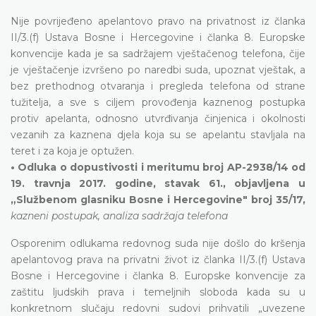
Nije povrijeđeno apelantovo pravo na privatnost iz članka
II/3.(f) Ustava Bosne i Hercegovine i članka 8. Europske
konvencije kada je sa sadržajem vještačenog telefona, čije
je vještačenje izvršeno po naredbi suda, upoznat vještak, a
bez prethodnog otvaranja i pregleda telefona od strane
tužitelja, a sve s ciljem provođenja kaznenog postupka
protiv apelanta, odnosno utvrđivanja činjenica i okolnosti
vezanih za kaznena djela koja su se apelantu stavljala na
teret i za koja je optužen.
• Odluka o dopustivosti i meritumu broj AP-2938/14 od
19. travnja 2017. godine, stavak 61., objavljena u
„Službenom glasniku Bosne i Hercegovine" broj 35/17,
kazneni postupak, analiza sadržaja telefona
Osporenim odlukama redovnog suda nije došlo do kršenja
apelantovog prava na privatni život iz članka II/3.(f) Ustava
Bosne i Hercegovine i članka 8. Europske konvencije za
zaštitu ljudskih prava i temeljnih sloboda kada su u
konkretnom slučaju redovni sudovi prihvatili „uvezene