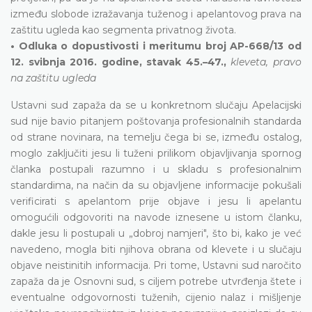
između slobode izražavanja tuženog i apelantovog prava na
zaštitu ugleda kao segmenta privatnog života.
• Odluka o dopustivosti i meritumu broj AP-668/13 od
12. svibnja 2016. godine, stavak 45.–47.,
kleveta, pravo
na zaštitu ugleda
Ustavni sud zapaža da se u konkretnom slučaju Apelacijski
sud nije bavio pitanjem poštovanja profesionalnih standarda
od strane novinara, na temelju čega bi se, između ostalog,
moglo zaključiti jesu li tuženi prilikom objavljivanja spornog
članka postupali razumno i u skladu s profesionalnim
standardima, na način da su objavljene informacije pokušali
verificirati s apelantom prije objave i jesu li apelantu
omogućili odgovoriti na navode iznesene u istom članku,
dakle jesu li postupali u „dobroj namjeri", što bi, kako je već
navedeno, mogla biti njihova obrana od klevete i u slučaju
objave neistinitih informacija. Pri tome, Ustavni sud naročito
zapaža da je Osnovni sud, s ciljem potrebe utvrđenja štete i
eventualne odgovornosti tuženih, cijenio nalaz i mišljenje