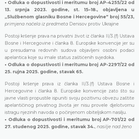
• Odluka o dopustivosti i meritumu broj AP-4255/22 od
13. srpnja 2023. godine, st. 15–18., objavljena u
„Službenom glasniku Bosne i Hercegovineˮ broj 55/23,
primjena načela iz predmeta
Denisov protiv Ukrajine
Postoji kršenje prava na privatni život iz članka II/3.(f) Ustava
Bosne i Hercegovine i članka 8. Europske konvencije jer su
u presudama redovnih sudova objavljeni osobni podaci
apelantica koje su imale status zaštićenih svjedoka.
• Odluka o dopustivosti i meritumu broj AP-2297/22 od
25. rujna 2025. godine, stavak 65.
Postoji kršenje prava iz članka II/3.(f) Ustava Bosne i
Hercegovine i članka 8. Europske konvencije zato što su
javne vlasti propustile ispuniti svoju pozitivnu obvezu zaštite
apelantičinog privatnog života jer nisu provele djelotvornu
istragu njezinih navoda o počinjenom obiteljskom nasilju.
• Odluka o dopustivosti i meritumu broj AP-701/22 od
27. studenog 2025. godine, stavak 34.
,
nasilje nad ženo