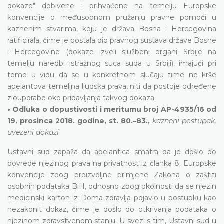
dokaze" dobivene i prihvaćene na temelju Europske
konvencije o međusobnom pružanju pravne pomoći u
kaznenim stvarima, koju je država Bosna i Hercegovina
ratificirala, čime je postala dio pravnog sustava države Bosne
i Hercegovine (dokaze izveli službeni organi Srbije na
temelju naredbi istražnog suca suda u Srbiji), imajući pri
tome u vidu da se u konkretnom slučaju time ne krše
apelantova temeljna ljudska prava, niti da postoje određene
zlouporabe oko pribavljanja takvog dokaza.
• Odluka o dopustivosti i meritumu broj AP-4935/16 od
19. prosinca 2018. godine, st. 80.–83.,
kazneni postupak,
uvezeni dokazi
Ustavni sud zapaža da apelantica smatra da je došlo do
povrede njezinog prava na privatnost iz članka 8. Europske
konvencije zbog proizvoljne primjene Zakona o zaštiti
osobnih podataka BiH, odnosno zbog okolnosti da se njezin
medicinski karton iz Doma zdravlja pojavio u postupku kao
nezakonit dokaz, čime je došlo do otkrivanja podataka o
njezinom zdravstvenom stanju. U svezi s tim, Ustavni sud u