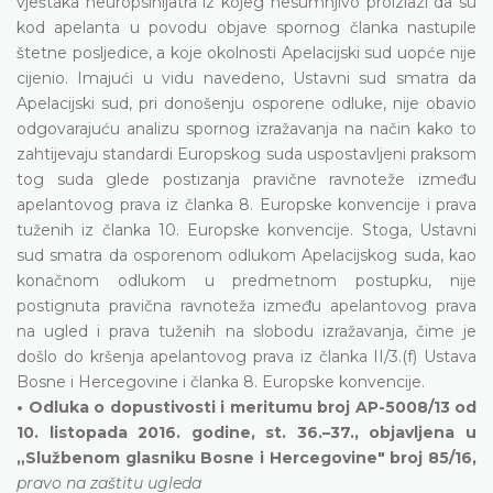
vještaka neuropsihijatra iz kojeg nesumnjivo proizlazi da su
kod apelanta u povodu objave spornog članka nastupile
štetne posljedice, a koje okolnosti Apelacijski sud uopće nije
cijenio. Imajući u vidu navedeno, Ustavni sud smatra da
Apelacijski sud, pri donošenju osporene odluke, nije obavio
odgovarajuću analizu spornog izražavanja na način kako to
zahtijevaju standardi Europskog suda uspostavljeni praksom
tog suda glede postizanja pravične ravnoteže između
apelantovog prava iz članka 8. Europske konvencije i prava
tuženih iz članka 10. Europske konvencije. Stoga, Ustavni
sud smatra da osporenom odlukom Apelacijskog suda, kao
konačnom odlukom u predmetnom postupku, nije
postignuta pravična ravnoteža između apelantovog prava
na ugled i prava tuženih na slobodu izražavanja, čime je
došlo do kršenja apelantovog prava iz članka II/3.(f) Ustava
Bosne i Hercegovine i članka 8. Europske konvencije.
• Odluka o dopustivosti i meritumu broj AP-5008/13 od
10. listopada 2016. godine, st. 36.–37., objavljena u
„Službenom glasniku Bosne i Hercegovine" broj 85/16,
pravo na zaštitu ugleda