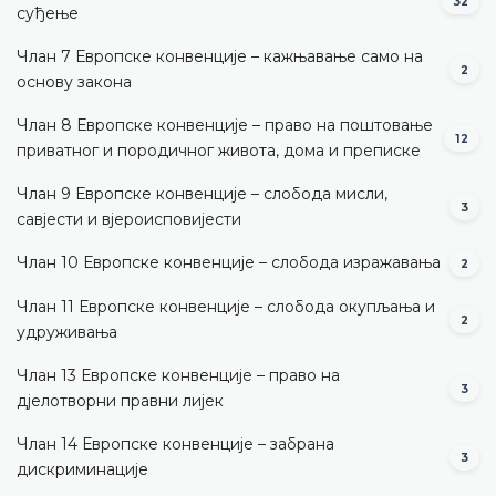
32
суђење
Члан 7 Европске конвенције – кажњавање само на
2
основу закона
Члан 8 Европске конвенције – право на поштовање
12
приватног и породичног живота, дома и преписке
Члан 9 Европске конвенције – слобода мисли,
3
савјести и вјероисповијести
Члан 10 Европске конвенције – слобода изражавања
2
Члан 11 Европске конвенције – слобода окупљања и
2
удруживања
Члан 13 Европске конвенције – право на
3
дјелотворни правни лијек
Члан 14 Европске конвенције – забрана
3
дискриминације