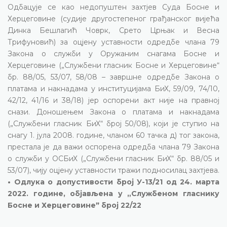
Одбацује се као недопуштен захтјев Суда Босне и
Херцеговине (судије другостепеног грађанског вијећа
Динка Бешлагић Човрк, Срето Црњак и Весна
Трифуновић) за оцјену уставности одредбе члана 79
Закона о служби у Оружаним снагама Босне и
Херцеговине („Службени гласник Босне и Херцеговине“
бр. 88/05, 53/07, 58/08 – завршне одредбе Закона о
платама и накнадама у институцијама БиХ, 59/09, 74/10,
42/12, 41/16 и 38/18) јер оспорени акт није на правној
снази. Доношењем Закона о платама и накнадама
(„Службени гласник БиХ“ број 50/08), који је ступио на
снагу 1. јула 2008. године, чланом 60 тачка д) тог закона,
престала је да важи оспорена одредба члана 79 Закона
о служби у ОСБиХ („Службени гласник БиХ“ бр. 88/05 и
53/07), чију оцјену уставности тражи подносилац захтјева.
• Одлука о допустивости број У-13/21 од 24. марта
2022. године, објављена у „Службеном гласнику
Босне и Херцеговинеˮ број 22/22