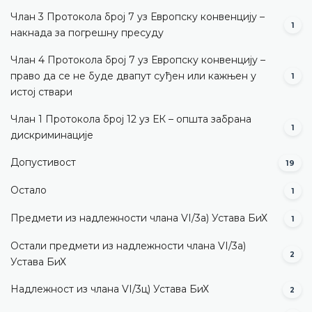
Члан 3 Протокола број 7 уз Европску конвенцију –
1
накнада за погрешну пресуду
Члан 4 Протокола број 7 уз Европску конвенцију –
право да се не буде двапут суђен или кажњен у
1
истој ствари
Члан 1 Протокола број 12 уз ЕК – општа забрана
1
дискриминације
Допустивост
19
Остало
1
Предмети из надлежности члана VI/3а) Устава БиХ
1
Остали предмети из надлежности члана VI/3а)
2
Устава БиХ
Надлежност из члана VI/3ц) Устава БиХ
2