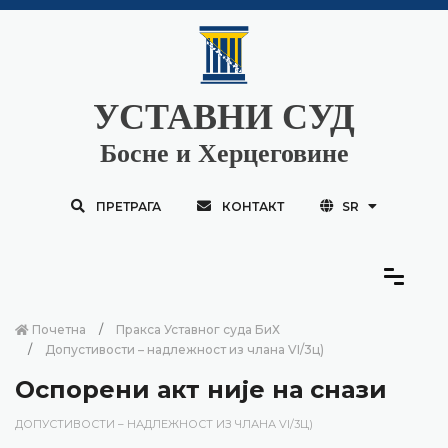
УСТАВНИ СУД
Босне и Херцеговине
ПРЕТРАГА
КОНТАКТ
SR
Почетна
Пракса Уставног суда БиХ
Допустивости – надлежност из члана VI/3ц)
Оспорени акт није на снази
ДОПУСТИВОСТИ – НАДЛЕЖНОСТ ИЗ ЧЛАНА VI/3Ц)