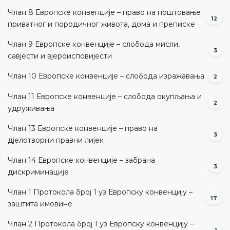
Члан 8 Европске конвенције – право на поштовање
12
приватног и породичног живота, дома и преписке
Члан 9 Европске конвенције – слобода мисли,
3
савјести и вјероисповијести
Члан 10 Европске конвенције – слобода изражавања
2
Члан 11 Европске конвенције – слобода окупљања и
2
удруживања
Члан 13 Европске конвенције – право на
3
дјелотворни правни лијек
Члан 14 Европске конвенције – забрана
3
дискриминације
Члан 1 Протокола број 1 уз Европску конвенцију –
17
заштита имовине
Члан 2 Протокола број 1 уз Европску конвенцију –