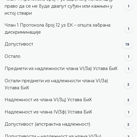
право да се не буде двапут суђен или кажњен у
1
истој ствари
Члан 1 Протокола број 12 уз ЕК – општа забрана
1
дискриминације
Допустивост
19
Остало
1
Предмети из надлежности члана VI/3а) Устава БиХ
1
Остали предмети из надлежности члана VI/3а)
2
Устава БиХ
Надлежност из члана VI/3ц) Устава БиХ
2
Надлежност из члана IV/3ф) Устава БиХ
1
Допустивост (aпстрактна надлежност)
2
Допустивости – надлежност из члана VI/3ц)
2