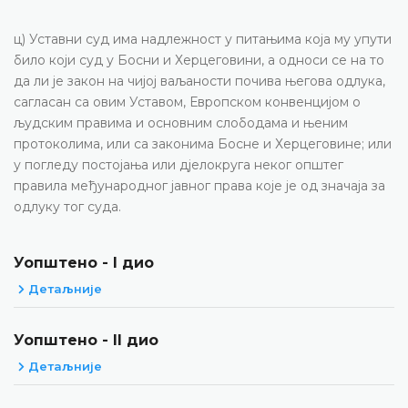
ц) Уставни суд има надлежност у питањима која му упути
било који суд у Босни и Херцеговини, а односи се на то
да ли је закон на чијој ваљаности почива његова одлука,
сагласан са овим Уставом, Европском конвенцијом о
људским правима и основним слободама и њеним
протоколима, или са законима Босне и Херцеговине; или
у погледу постојања или дјелокруга неког општег
правила међународног јавног права које је од значаја за
одлуку тог суда.
Уопштено - I дио
Детаљније
Уопштено - II дио
Детаљније