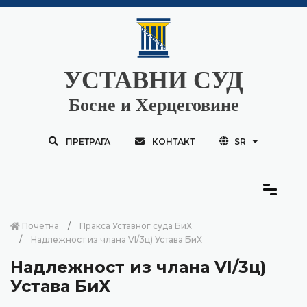
УСТАВНИ СУД
Босне и Херцеговине
ПРЕТРАГА
КОНТАКТ
SR
Почетна
Пракса Уставног суда БиХ
Надлежност из члана VI/3ц) Устава БиХ
Надлежност из члана VI/3ц)
Устава БиХ