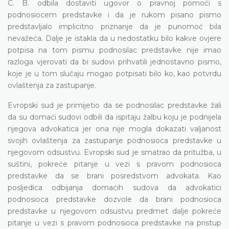
C. B. odbila dostaviti ugovor o pravnoj pomoći s
podnosiocem predstavke i da je rukom pisano pismo
predstavljalo implicitno priznanje da je punomoć bila
nevažeća. Dalje je istakla da u nedostatku bilo kakve ovjere
potpisa na tom pismu podnosilac predstavke nije imao
razloga vjerovati da bi sudovi prihvatili jednostavno pismo,
koje je u tom slučaju mogao potpisati bilo ko, kao potvrdu
ovlaštenja za zastupanje.
Evropski sud je primijetio da se podnosilac predstavke žali
da su domaći sudovi odbili da ispitaju žalbu koju je podnijela
njegova advokatica jer ona nije mogla dokazati valjanost
svojih ovlaštenja za zastupanje podnosioca predstavke u
njegovom odsustvu. Evropski sud je smatrao da pritužba, u
suštini, pokreće pitanje u vezi s pravom podnosioca
predstavke da se brani posredstvom advokata. Kao
posljedica odbijanja domaćih sudova da advokatici
podnosioca predstavke dozvole da brani podnosioca
predstavke u njegovom odsustvu predmet dalje pokreće
pitanje u vezi s pravom podnosioca predstavke na pristup