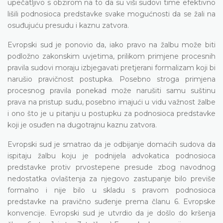
upečatljivo s obzirom na to da su viši sudovi time efektivno
lišili podnosioca predstavke svake mogućnosti da se žali na
osuđujuću presudu i kaznu zatvora.
Evropski sud je ponovio da, iako pravo na žalbu može biti
podložno zakonskim uvjetima, prilikom primjene procesnih
pravila sudovi moraju izbjegavati pretjerani formalizam koji bi
narušio pravičnost postupka. Posebno stroga primjena
procesnog pravila ponekad može narušiti samu suštinu
prava na pristup sudu, posebno imajući u vidu važnost žalbe
i ono što je u pitanju u postupku za podnosioca predstavke
koji je osuđen na dugotrajnu kaznu zatvora.
Evropski sud je smatrao da je odbijanje domaćih sudova da
ispitaju žalbu koju je podnijela advokatica podnosioca
predstavke protiv prvostepene presude zbog navodnog
nedostatka ovlaštenja za njegovo zastupanje bilo previše
formalno i nije bilo u skladu s pravom podnosioca
predstavke na pravično suđenje prema članu 6. Evropske
konvencije. Evropski sud je utvrdio da je došlo do kršenja