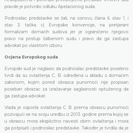
pravde je potvrdio odluku Apelacionog suda.
Podnosilac predstavke se žali, na osnovu člana 6. stav 1. i
stav 3. tačka c) Evropske konvencije, na pretjerani
formalizam domaćih sudova jer je ograničeno njegovo
pravo na pristup žalbenom sudu i pravo da ga zastupa
advokat po vlastitom izboru.
Ocjena Evropskog suda
Evropski sud je naglasio da podnosilac predstavke posebno
tvrdi da su ovlaštenja C. B. određena u skladu s domaćim
zakonom, kojim pored obrasca punomoći nije propisan
poseban obrazac za izražavanje saglasnosti optuženog da
ga zastupa advokat.
Vlada je osporila ovlaštenja C. B. prema obrascu punomoći
pozivajući se na svoju uredbu iz 2013. godine prema kojoj se
u obrascu mora eksplicitno navesti obim ovlaštenja i mora
ga potpisati i podnosilac predstavke. Također je tvrdila da je