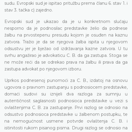
sudu. Evropski sud je ispitao pritužbu prema članu 6. stav 1. i
stav 3. tačka c) zajedno.
Evropski sud je ukazao da je u konkretnom slučaju
nesporno da je podnosilac predstavke želio da podnese
žalbu na prvostepenu presudu kojom je osuđen na kaznu
zatvora. Tražio je da se njegova žalba ispita u njegovom
odsustvu jer je bježao od izdržavanja kazne zatvora. U tu
svrhu angažirao je advokaticu C. B. da ga zastupa. Stoga se
ne može reći da se odrekao prava na žalbu ili prava da ga
zastupa advokat po njegovom izboru.
Uprkos podnesenoj punomoći za C. B., izdatoj na osnovu
ugovora o pravnom zastupanju s podnosiocem predstavke,
domaći sudovi su iznijeli dva razloga za sumnju u
autentičnost saglasnosti podnosioca predstavke u vezi s
ovlaštenjima C. B. za zastupanje. Prvi razlog se odnosio na
odsustvo podnosioca predstavke u žalbenom postupku, te
na nemogućnost usmene potvrde ovlaštenja C. B. i
istinitosti rukom pisanog pisma. Drugi razlog se odnosio na