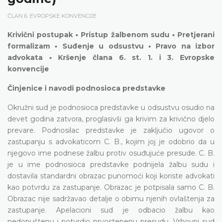
ČLAN 6. EVROPSKE KONVENCIJE
Krivični postupak • Pristup žalbenom sudu • Pretjerani
formalizam • Suđenje u odsustvu • Pravo na izbor
advokata • Kršenje člana 6. st. 1. i 3. Evropske
konvencije
Činjenice i navodi podnosioca predstavke
Okružni sud je podnosioca predstavke u odsustvu osudio na
devet godina zatvora, proglasivši ga krivim za krivično djelo
prevare. Podnosilac predstavke je zaključio ugovor o
zastupanju s advokaticom C. B., kojim joj je odobrio da u
njegovo ime podnese žalbu protiv osuđujuće presude. C. B.
je u ime podnosioca predstavke podnijela žalbu sudu i
dostavila standardni obrazac punomoći koji koriste advokati
kao potvrdu za zastupanje. Obrazac je potpisala samo C. B.
Obrazac nije sadržavao detalje o obimu njenih ovlaštenja za
zastupanje. Apelacioni sud je odbacio žalbu kao
nedopuštenu i potvrdio prvostepenu presudu. Vrhovni sud