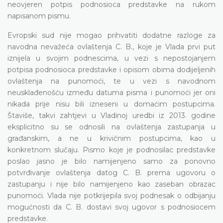
neovjeren potpis podnosioca predstavke na rukom
napisanom pismu.
Evropski sud nije mogao prihvatiti dodatne razloge za
navodna nevažeća ovlaštenja C. B., koje je Vlada prvi put
iznijela u svojim podnescima, u vezi s nepostojanjem
potpisa podnosioca predstavke i opisom obima dodijeljenih
ovlaštenja na punomoći, te u vezi s navodnom
neusklađenošću između datuma pisma i punomoći jer oni
nikada prije nisu bili izneseni u domaćim postupcima.
Štaviše, takvi zahtjevi u Vladinoj uredbi iz 2013. godine
eksplicitno su se odnosili na ovlaštenja zastupanja u
građanskim, a ne u krivičnim postupcima, kao u
konkretnom slučaju. Pismo koje je podnosilac predstavke
poslao jasno je bilo namijenjeno samo za ponovno
potvrđivanje ovlaštenja datog C. B. prema ugovoru o
zastupanju i nije bilo namijenjeno kao zaseban obrazac
punomoći. Vlada nije potkrijepila svoj podnesak o odbijanju
mogućnosti da C. B. dostavi svoj ugovor s podnosiocem
predstavke.