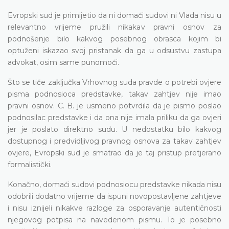
Evropski sud je primijetio da ni domaći sudovi ni Vlada nisu u
relevantno vrijeme pružili nikakav pravni osnov za
podnošenje bilo kakvog posebnog obrasca kojim bi
optuženi iskazao svoj pristanak da ga u odsustvu zastupa
advokat, osim same punomoći.
Što se tiče zaključka Vrhovnog suda pravde o potrebi ovjere
pisma podnosioca predstavke, takav zahtjev nije imao
pravni osnov. C. B. je usmeno potvrdila da je pismo poslao
podnosilac predstavke i da ona nije imala priliku da ga ovjeri
jer je poslato direktno sudu. U nedostatku bilo kakvog
dostupnog i predvidljivog pravnog osnova za takav zahtjev
ovjere, Evropski sud je smatrao da je taj pristup pretjerano
formalistički.
Konačno, domaći sudovi podnosiocu predstavke nikada nisu
odobrili dodatno vrijeme da ispuni novopostavljene zahtjeve
i nisu iznijeli nikakve razloge za osporavanje autentičnosti
njegovog potpisa na navedenom pismu. To je posebno