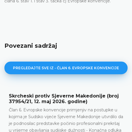
člana 6. stav 1. i stav 3. tačka c) Evropske konvencije.
Povezani sadržaj
PREGLEDAJTE SVE IZ - ČLAN 6. EVROPSKE KONVENCIJE
Aničić protiv Srbije (broj 36639/22, 9. juni
2026. godine)
Prekršajni postupak • Kažnjavanje za izazivanje
da
saobraćajne nesreće • Prigovor četvrtog stepena •
Nema povrede člana 6. Evropske konvencije
a