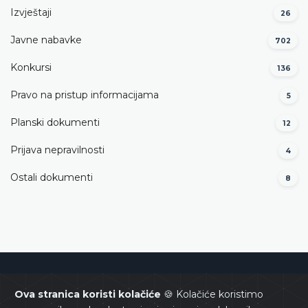
Izvještaji
26
Javne nabavke
702
Konkursi
136
Pravo na pristup informacijama
5
Planski dokumenti
12
Prijava nepravilnosti
4
Ostali dokumenti
8
Ustavni sud Bosne i Hercegovine
Ova stranica koristi kolačiće
🍪 Kolačiće koristimo