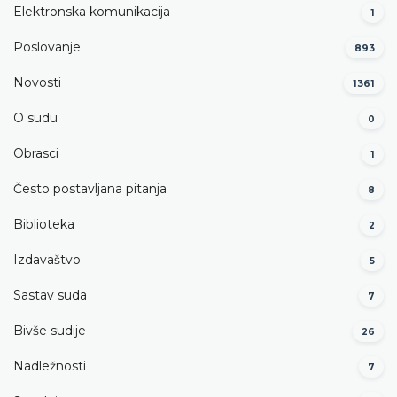
Elektronska komunikacija
1
Poslovanje
893
Novosti
1361
O sudu
0
Obrasci
1
Često postavljana pitanja
8
Biblioteka
2
Izdavaštvo
5
Sastav suda
7
Bivše sudije
26
Nadležnosti
7