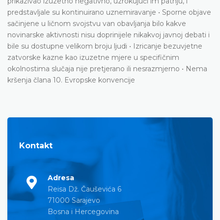
prikazivao izuzetno negativno, uzrokujući im patnju, i
predstavljale su kontinuirano uznemiravanje • Sporne objave
sačinjene u ličnom svojstvu van obavljanja bilo kakve
novinarske aktivnosti nisu doprinijele nikakvoj javnoj debati i
bile su dostupne velikom broju ljudi • Izricanje bezuvjetne
zatvorske kazne kao izuzetne mjere u specifičnim
okolnostima slučaja nije pretjerano ili nesrazmjerno • Nema
kršenja člana 10. Evropske konvencije
Kontakt
Adresa
Reisa Dž. Čauševića 6
71000 Sarajevo
Bosna i Hercegovina