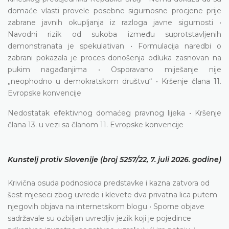
domaće vlasti provele posebne sigurnosne procjene prije
zabrane javnih okupljanja iz razloga javne sigurnosti •
Navodni rizik od sukoba između suprotstavljenih
demonstranata je spekulativan • Formulacija naredbi o
zabrani pokazala je proces donošenja odluka zasnovan na
pukim nagađanjima • Osporavano miješanje nije
„neophodno u demokratskom društvu“ • Kršenje člana 11.
Evropske konvencije
Nedostatak efektivnog domaćeg pravnog lijeka • Kršenje
člana 13. u vezi sa članom 11. Evropske konvencije
Kunstelj protiv Slovenije (broj 5257/22, 7. juli 2026. godine)
Krivična osuda podnosioca predstavke i kazna zatvora od
šest mjeseci zbog uvrede i klevete dva privatna lica putem
njegovih objava na internetskom blogu • Sporne objave
sadržavale su ozbiljan uvredljiv jezik koji je pojedince