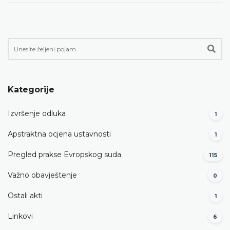
Kategorije
Izvršenje odluka
1
Apstraktna ocjena ustavnosti
1
Pregled prakse Evropskog suda
115
Važno obavještenje
0
Ostali akti
1
Linkovi
6