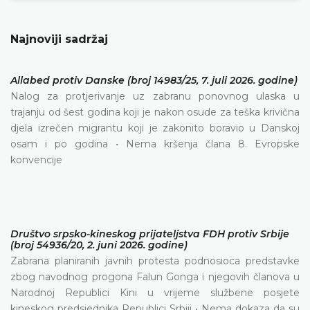
Najnoviji sadržaj
Allabed protiv Danske (broj 14983/25, 7. juli 2026. godine)
Nalog za protjerivanje uz zabranu ponovnog ulaska u
trajanju od šest godina koji je nakon osude za teška krivična
djela izrečen migrantu koji je zakonito boravio u Danskoj
osam i po godina • Nema kršenja člana 8. Evropske
konvencije
Društvo srpsko-kineskog prijateljstva FDH protiv Srbije
(broj 54936/20, 2. juni 2026. godine)
Zabrana planiranih javnih protesta podnosioca predstavke
zbog navodnog progona Falun Gonga i njegovih članova u
Narodnoj Republici Kini u vrijeme službene posjete
kineskog predsjednika Republici Srbiji • Nema dokaza da su