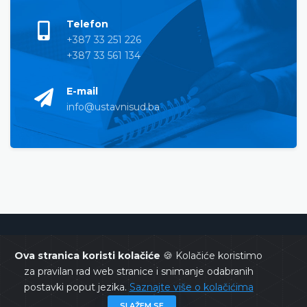
Telefon
+387 33 251 226
+387 33 561 134
E-mail
info@ustavnisud.ba
Ustavni sud Bosne i Hercegovine
Ova stranica koristi kolačiće
🍪 Kolačiće koristimo
za pravilan rad web stranice i snimanje odabranih
postavki poput jezika.
Saznajte više o kolačićima
SLAŽEM SE