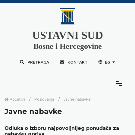
USTAVNI SUD
Bosne i Hercegovine
PRETRAGA
KONTAKT
BS
Početna
Poslovanje
Javne nabavke
Javne nabavke
Odluka o izboru najpovoljnijeg ponuđača za
nabavku goriva