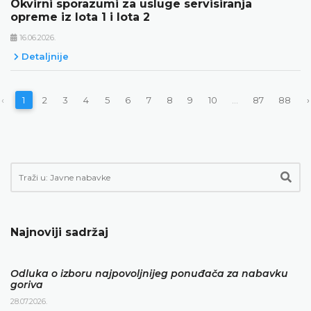
Okvirni sporazumi za usluge servisiranja
opreme iz lota 1 i lota 2
16.06.2026.
Detaljnije
‹
1
2
3
4
5
6
7
8
9
10
...
87
88
›
Najnoviji sadržaj
Odluka o izboru najpovoljnijeg ponuđača za nabavku
goriva
28.07.2026.