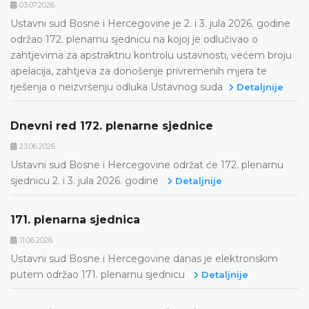
03.07.2026.
Ustavni sud Bosne i Hercegovine je 2. i 3. jula 2026. godine
održao 172. plenarnu sjednicu na kojoj je odlučivao o
zahtjevima za apstraktnu kontrolu ustavnosti, većem broju
apelacija, zahtjeva za donošenje privremenih mjera te
rješenja o neizvršenju odluka Ustavnog suda
Detaljnije
Dnevni red 172. plenarne sjednice
23.06.2026.
Ustavni sud Bosne i Hercegovine održat će 172. plenarnu
sjednicu 2. i 3. jula 2026. godine
Detaljnije
171. plenarna sjednica
11.06.2026.
Ustavni sud Bosne i Hercegovine danas je elektronskim
putem održao 171. plenarnu sjednicu
Detaljnije