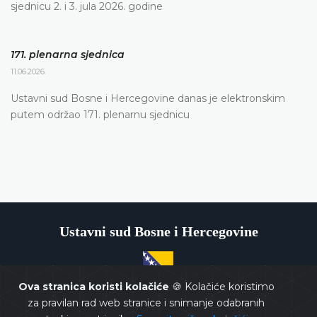
sjednicu 2. i 3. jula 2026. godine
171. plenarna sjednica
11.06.2026.
Ustavni sud Bosne i Hercegovine danas je elektronskim
putem održao 171. plenarnu sjednicu
Ustavni sud Bosne i Hercegovine
Ova stranica koristi kolačiće
🍪 Kolačiće koristimo
Copyrights @ 2026
Ustavni sud BiH
Sva prava zadržana.
za pravilan rad web stranice i snimanje odabranih