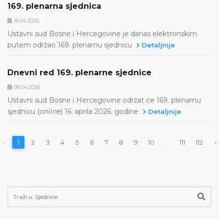
169. plenarna sjednica
16.04.2026.
Ustavni sud Bosne i Hercegovine je danas elektronskim
putem održao 169. plenarnu sjednicu
Detaljnije
Dnevni red 169. plenarne sjednice
08.04.2026.
Ustavni sud Bosne i Hercegovine održat će 169. plenarnu
sjednicu (
online
) 16. aprila 2026. godine
Detaljnije
‹
1
2
3
4
5
6
7
8
9
10
...
111
112
›