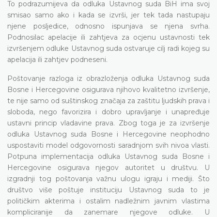
To podrazumijeva da odluka Ustavnog suda BiH ima svoj
smisao samo ako i kada se izvrši, jer tek tada nastupaju
njene posljedice, odnosno ispunjava se njena svrha.
Podnosilac apelacije ili zahtjeva za ocjenu ustavnosti tek
izvršenjem odluke Ustavnog suda ostvaruje cilj radi kojeg su
apelacija ili zahtjev podneseni.
Poštovanje razloga iz obrazloženja odluka Ustavnog suda
Bosne i Hercegovine osigurava njihovo kvalitetno izvršenje,
te nije samo od suštinskog značaja za zaštitu ljudskih prava i
sloboda, nego favorizira i dobro upravljanje i unapređuje
ustavni princip vladavine prava. Zbog toga je za izvršenje
odluka Ustavnog suda Bosne i Hercegovine neophodno
uspostaviti model odgovornosti saradnjom svih nivoa vlasti.
Potpuna implementacija odluka Ustavnog suda Bosne i
Hercegovine osigurava njegov autoritet u društvu. U
izgradnji tog poštovanja važnu ulogu igraju i mediji. Što
društvo više poštuje instituciju Ustavnog suda to je
političkim akterima i ostalim nadležnim javnim vlastima
kompliciranije da zanemare njegove odluke. U