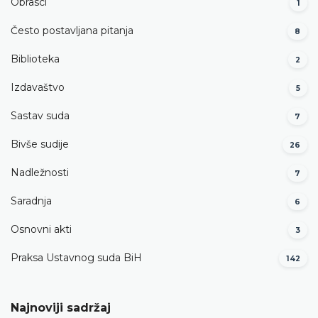
Obrasci
1
Često postavljana pitanja
8
Biblioteka
2
Izdavaštvo
5
Sastav suda
7
Bivše sudije
26
Nadležnosti
7
Saradnja
6
Osnovni akti
3
Praksa Ustavnog suda BiH
142
Najnoviji sadržaj