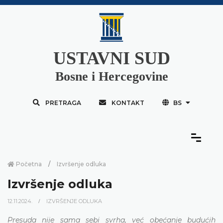
USTAVNI SUD
Bosne i Hercegovine
PRETRAGA
KONTAKT
BS
Početna
Izvršenje odluka
Izvršenje odluka
12.11.2024.
IZVRŠENJE ODLUKA
Presuda nije sama sebi svrha, već obećanje budućih