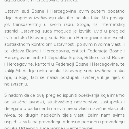
Ustavni sud Bosne i Hercegovine ovim putem dodatno
daje doprinos izvršavanju vlastitih odluka tako što postaje
još transparentniji u svom radu. Stoga, na internetskoj
stranici Ustavnog suda moguće je izvršiti uvid u pregled
svih odluka Ustavnog suda Bosne i Hercegovine donesenih
apstraktnom kontrolom ustavnosti, po svim nivoima vlasti, i
to: država Bosna i Hercegovina, entitet Federacija Bosne i
Hercegovine, entitet Republika Srpska, Brčko distrikt Bosne
i Hercegovine, kantoni u Federaciji Bosne i Hercegovine, te
zaključiti da li je neka odluka Ustavnog suda izvršena, a ako
nije, u kojoj fazi se nalazi postupak izvršenja ili je riječ o
neizvršenju.
S nadom da će ovaj pregled ispuniti očekivanja koja imamo
od stručne javnosti, istraživačkog novinarstva, zastupnika i
delegata u parlamentima svih nivoa vlasti i izvršne vlasti tih
nivoa, te drugih nadležnih tijela vlasti, želim nam svima
uspjeh u radu na provođenju odnosno pomoći u provođenju
odluka Ustavnog suda Bosne i Hercegovine!