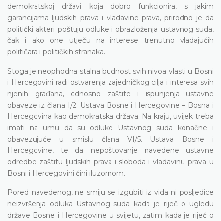
demokratskoj državi koja dobro funkcionira, s jakim
garancijama ljudskih prava i vladavine prava, prirodno je da
politički akteri poštuju odluke i obrazloženja ustavnog suda,
čak i ako one utječu na interese trenutno vladajućih
političara i političkih stranaka.
Stoga je neophodna stalna budnost svih nivoa vlasti u Bosni
i Hercegovini radi ostvarenja zajedničkog cilja i interesa svih
njenih građana, odnosno zaštite i ispunjenja ustavne
obaveze iz člana I/2. Ustava Bosne i Hercegovine – Bosna i
Hercegovina kao demokratska država. Na kraju, uvijek treba
imati na umu da su odluke Ustavnog suda konačne i
obavezujuće u smislu člana VI/5. Ustava Bosne i
Hercegovine, te da nepoštovanje navedene ustavne
odredbe zaštitu ljudskih prava i sloboda i vladavinu prava u
Bosni i Hercegovini čini iluzornom.
Pored navedenog, ne smiju se izgubiti iz vida ni posljedice
neizvršenja odluka Ustavnog suda kada je riječ o ugledu
države Bosne i Hercegovine u svijetu, zatim kada je riječ o