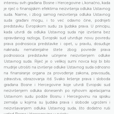
interesu svih građana Bosne i Hercegovine i, konačno, kada
je riječ o finansijskim efektima neizvršenja odluka Ustavnog
suda. Naime, i zbog samog neizvršenja odluka Ustavnog
suda građani mogu, i to već odavno čine, podnijeti
predstavku Evropskom sudu za ljudska prava. U principu,
kada utvrdi da odluka Ustavnog suda nije izvršena bez
opravdanog razloga, Evropski sud utvrđuje novu povredu
prava podnosioca predstavke i opet, u pravilu, dosuđuje
naknadu nematerijalne štete zbog povrede prava
podnosioca predstavke učinjene neizvršenjem odluke
Ustavnog suda. Riječ je o velikoj sumi novca koji bi bilo
mudrije utrošiti na izvršenje odluke Ustavnog suda odnosno
na finansiranje organa za provođenje zakona, pravosuđa,
zdravstva, obrazovanja itd. Svako kršenje prava i sloboda
građana Bosne i Hercegovine koje utvrdi Evropski sud
neizvršenjem odluka donesenih po njihovim apelacijama
Ustavnom sudu podiže Bosnu i Hercegovinu na spisku
zemalja u kojima su ljudska prava i slobode ugroženi i
neizvršavanjem odluka Ustavnog suda, što dodatno ruši
ugled Bosne i Hercegovine u svijetu.