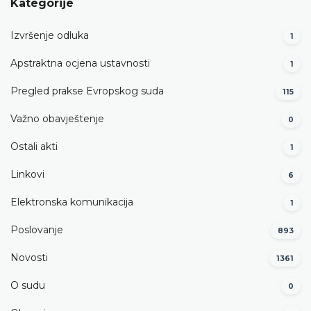
Kategorije
Izvršenje odluka
1
Apstraktna ocjena ustavnosti
1
Pregled prakse Evropskog suda
115
Važno obavještenje
0
Ostali akti
1
Linkovi
6
Elektronska komunikacija
1
Poslovanje
893
Novosti
1361
O sudu
0