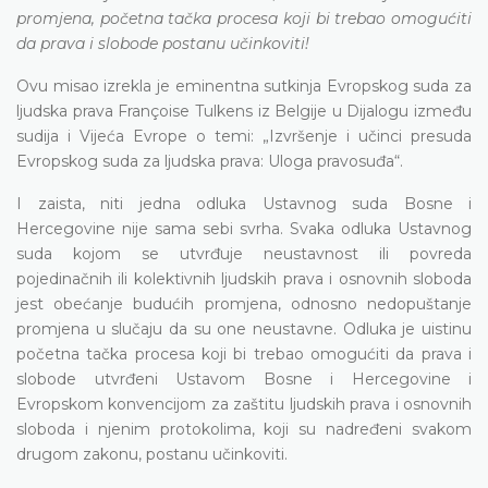
promjena, početna tačka procesa koji bi trebao omogućiti
da prava i slobode postanu učinkoviti!
Ovu misao izrekla je eminentna sutkinja Evropskog suda za
ljudska prava Françoise Tulkens iz Belgije u Dijalogu između
sudija i Vijeća Evrope o temi: „Izvršenje i učinci presuda
Evropskog suda za ljudska prava: Uloga pravosuđa“.
I zaista, niti jedna odluka Ustavnog suda Bosne i
Hercegovine nije sama sebi svrha. Svaka odluka Ustavnog
suda kojom se utvrđuje neustavnost ili povreda
pojedinačnih ili kolektivnih ljudskih prava i osnovnih sloboda
jest obećanje budućih promjena, odnosno nedopuštanje
promjena u slučaju da su one neustavne. Odluka je uistinu
početna tačka procesa koji bi trebao omogućiti da prava i
slobode utvrđeni Ustavom Bosne i Hercegovine i
Evropskom konvencijom za zaštitu ljudskih prava i osnovnih
sloboda i njenim protokolima, koji su nadređeni svakom
drugom zakonu, postanu učinkoviti.