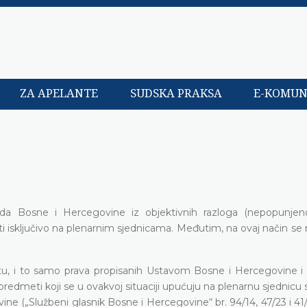
ZA APELANTE
SUDSKA PRAKSA
E-KOMUN
a Bosne i Hercegovine iz objektivnih razloga (nepopunjen
i isključivo na plenarnim sjednicama. Međutim, na ovaj način se m
titu, i to samo prava propisanih Ustavom Bosne i Hercegovine 
predmeti koji se u ovakvoj situaciji upućuju na plenarnu sjednicu
ne („Službeni glasnik Bosne i Hercegovine“ br. 94/14, 47/23 i 41