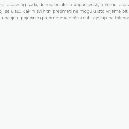
lima Ustavnog suda, donosi odluka o dopustivosti, o čemu Usta
i se ulažu, čak ni svi hitni predmeti ne mogu u isto vrijeme bit
postupanje u pojedinim predmetima neće imati utjecaja na tok p