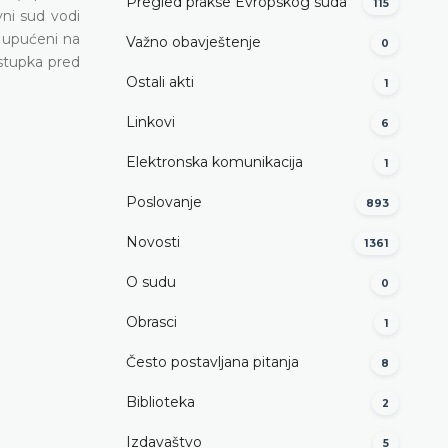
Pregled prakse Evropskog suda
115
vni sud vodi
i upućeni na
Važno obavještenje
0
ostupka pred
Ostali akti
1
Linkovi
6
Elektronska komunikacija
1
Poslovanje
893
Novosti
1361
O sudu
0
Obrasci
1
Često postavljana pitanja
8
Biblioteka
2
Izdavaštvo
5