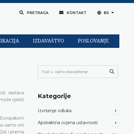
PRETRAGA
KONTAKT
BS
IKACIJA
IZDAVAŠTVO
POSLOVANJE
ost sastava
Kategorije
ože riješiti
Izvršenje odluka
1
i Evropskom
Apstraktna ocjena ustavnosti
1
 su samo oni
/24) i prema