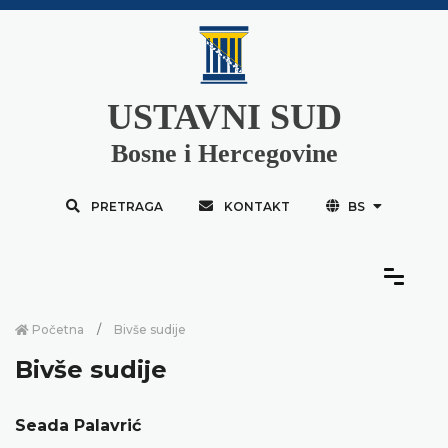
USTAVNI SUD
Bosne i Hercegovine
PRETRAGA
KONTAKT
BS
Početna
Bivše sudije
Bivše sudije
Seada Palavrić