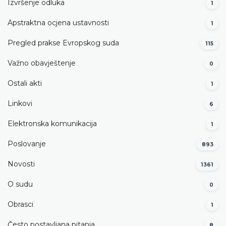
Izvršenje odluka
1
Apstraktna ocjena ustavnosti
1
Pregled prakse Evropskog suda
115
Važno obavještenje
0
Ostali akti
1
Linkovi
6
Elektronska komunikacija
1
Poslovanje
893
Novosti
1361
O sudu
0
Obrasci
1
Često postavljana pitanja
8