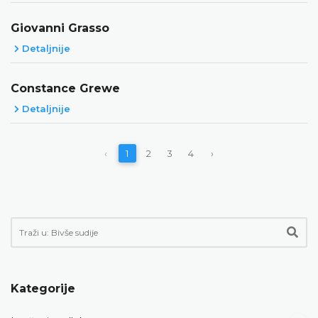
Giovanni Grasso
Detaljnije
Constance Grewe
Detaljnije
‹
1
2
3
4
›
Kategorije