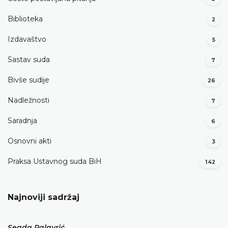
Biblioteka
2
Izdavaštvo
5
Sastav suda
7
Bivše sudije
26
Nadležnosti
7
Saradnja
6
Osnovni akti
3
Praksa Ustavnog suda BiH
142
Najnoviji sadržaj
Seada Palavrić