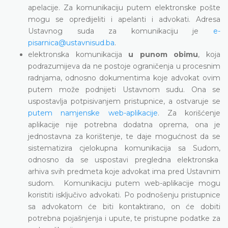
apelacije. Za komunikaciju putem elektronske pošte
mogu se opredijeliti i apelanti i advokati. Adresa
Ustavnog suda za komunikaciju je
e-
pisarnica@ustavnisud.ba
.
elektronska komunikacija
u punom obimu
, koja
podrazumijeva da ne postoje ograničenja u procesnim
radnjama, odnosno dokumentima koje advokat ovim
putem može podnijeti Ustavnom sudu. Ona se
uspostavlja potpisivanjem pristupnice, a ostvaruje se
putem namjenske web-aplikacije
. Za korišćenje
aplikacije nije potrebna dodatna oprema, ona je
jednostavna za korištenje, te daje mogućnost da se
sistematizira cjelokupna komunikacija sa Sudom,
odnosno da se uspostavi pregledna elektronska
arhiva svih predmeta koje advokat ima pred Ustavnim
sudom. Komunikaciju putem web-aplikacije mogu
koristiti isključivo advokati. Po podnošenju pristupnice
sa advokatom će biti kontaktirano, on će dobiti
potrebna pojašnjenja i upute, te pristupne podatke za