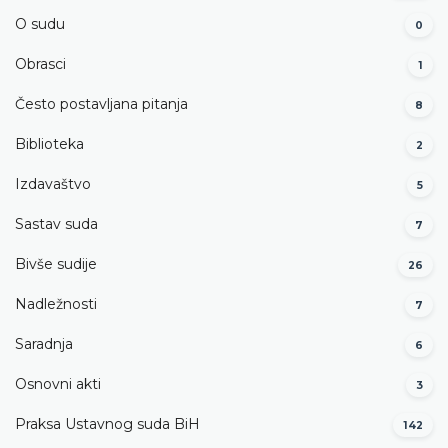
O sudu
0
Obrasci
1
Često postavljana pitanja
8
Biblioteka
2
Izdavaštvo
5
Sastav suda
7
Bivše sudije
26
Nadležnosti
7
Saradnja
6
Osnovni akti
3
Praksa Ustavnog suda BiH
142