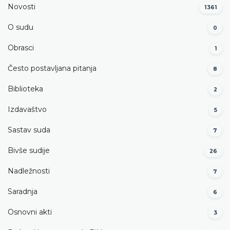
Novosti
1361
O sudu
0
Obrasci
1
Često postavljana pitanja
8
Biblioteka
2
Izdavaštvo
5
Sastav suda
7
Bivše sudije
26
Nadležnosti
7
Saradnja
6
Osnovni akti
3