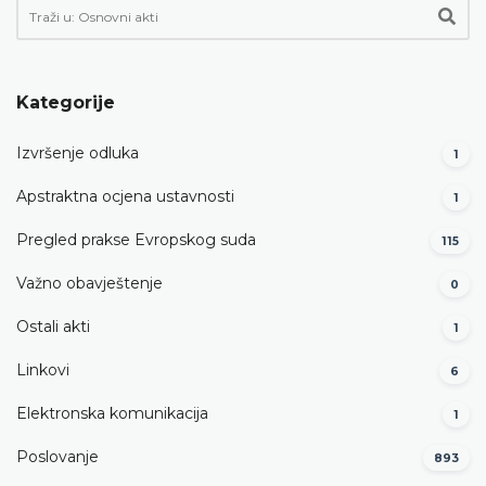
Kategorije
Izvršenje odluka
1
Apstraktna ocjena ustavnosti
1
Pregled prakse Evropskog suda
115
Važno obavještenje
0
Ostali akti
1
Linkovi
6
Elektronska komunikacija
1
Poslovanje
893