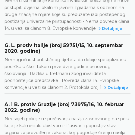
Nema diskriminacije korisnika invalidskih kolica koji ne može
pristupiti dvjema lokalnim javnim zgradama s obzirom na
druge značajne mjere koje su preduzete radi postepenog
postizanja univerzalne pristupačnosti • Nema povrede člana
14. u vezi sa članom 8. Evropske konvencije
Detaljnije
G. L. protiv Italije (broj 59751/15, 10. septembar
2020. godine)
Nemogućnost autističnog djeteta da dobije specijaliziranu
podršku u školi tokom prve dvije godine osnovnog
školovanja • Razlika u tretmanu zbog invaliditeta
podnositeljice predstavke • Povreda člana 14. Evropske
konvencije u vezi sa članom 2. Protokola broj 1
Detaljnije
A. i B. protiv Gruzije (broj 73975/16, 10. februar
2022. godine)
Neuspjeh policije u sprečavanju nasilja zasnovanog na spolu
koje je kulminiralo ubistvom • Pasivan i popustljiv stav
organa za provođenje zakona, koji pogoduje širenju nasilja