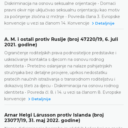
Diskriminacija na osnovu seksualne orijentacije • Domaći
pravni okvir nije uključivao seksualnu orijentaciju kao motiv
za počinjenje zločina iz mržnje • Povreda člana 3. Evropske
konvencije u vezi sa članom 14. Konvencije
Detaljnije
A. M. i ostali protiv Rusije (broj 47220/19, 6. juli
2021. godine)
Ograničenje roditeljskih prava podnositeljice predstavke i
uskraćivanje kontakta s djecom na osnovu rodnog
identiteta • Pretežno oslanjanje na nalaze psihijatrijskih
stručnjaka bez detaljne provjere, uprkos nedostatku
pratećih naučnih istraživanja o transrodnom roditeljstvu i
dokazivoj šteti za djecu • Diskriminacija na osnovu rodnog
identiteta • Povreda čl. 8. i 14. u vezi sa članom 8. Evropske
konvencije
Detaljnije
Arnar Helgi Lárusson protiv Islanda (broj
23077/19, 31. maj 2022. godine)