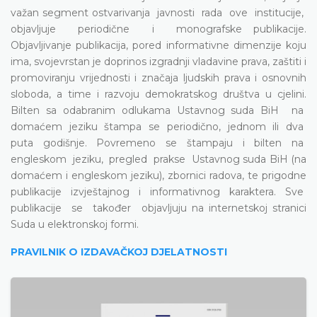
važan segment ostvarivanja javnosti rada ove institucije,
objavljuje periodične i monografske publikacije.
Objavljivanje publikacija, pored informativne dimenzije koju
ima, svojevrstan je doprinos izgradnji vladavine prava, zaštiti i
promoviranju vrijednosti i značaja ljudskih prava i osnovnih
sloboda, a time i razvoju demokratskog društva u cjelini.
Bilten sa odabranim odlukama Ustavnog suda BiH na
domaćem jeziku štampa se periodično, jednom ili dva
puta godišnje. Povremeno se štampaju i bilten na
engleskom jeziku, pregled prakse Ustavnog suda BiH (na
domaćem i engleskom jeziku), zbornici radova, te prigodne
publikacije izvještajnog i informativnog karaktera. Sve
publikacije se također objavljuju na internetskoj stranici
Suda u elektronskoj formi.
PRAVILNIK O IZDAVAČKOJ DJELATNOSTI