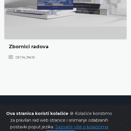
Zbornici radova
DETALJNIJE
Ustavni sud Bosne i Hercegovine
Ova stranica koristi kolačiće
🍪 Kolačiće koristimo
za pravilan rad web stranice i snimanje odabranih
postavki poput jezika.
Saznajte više o kolačićima