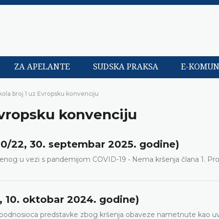
ZA APELANTE
SUDSKA PRAKSA
E-KOMUN
kola broj 1 uz Evropsku konvenciju
 Evropsku konvenciju
610/22, 30. septembar 2025. godine)
šenog u vezi s pandemijom COVID-19 • Nema kršenja člana 1. Pro
0, 10. oktobar 2024. godine)
va podnosioca predstavke zbog kršenja obaveze nametnute kao uv