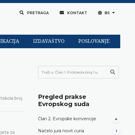
PRETRAGA
KONTAKT
BS
IKACIJA
IZDAVAŠTVO
POSLOVANJE
Pregled prakse
tokola broj
Evropskog suda
Član 2. Evropske konvencije
4
Načelo jura novit curia
1
jeta za