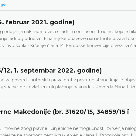
ije
 4. februar 2021. godine)
g odbijanja naknade u vezi s radnim odnosom trudnici koja je bil
vanja radnog odnosa • Finansijske obaveze nametnute državi tok
novu spola • Kršenje člana 14. Evropske konvencije u vezi sa čl
5/12, 1. septembar 2022. godine)
 za povredu autorskih prava protiv privatne strane koja je objavi
 stranici bez ovlaštenja ili plaćanja naknade • Povreda člana 1. Pr
erne Makedonije (br. 31620/15, 34859/15 i
 imovine zbog pravne i činjenične nemogućnosti izvršenja nalog
bjekte na spornom zemljištu • Kršenje člana 1. Protokola broj 1