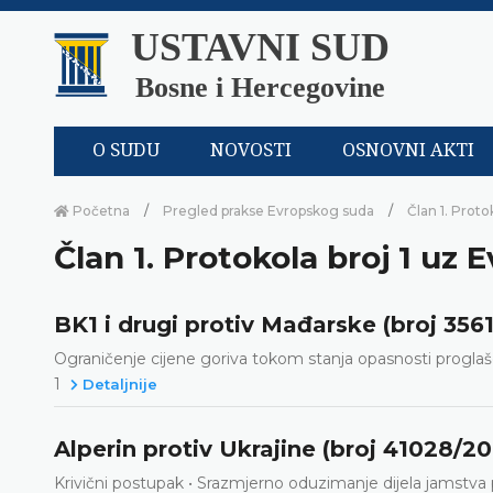
USTAVNI SUD
Bosne i Hercegovine
O SUDU
NOVOSTI
OSNOVNI AKTI
Početna
Pregled prakse Evropskog suda
Član 1. Proto
Član 1. Protokola broj 1 uz
BK1 i drugi protiv Mađarske (broj 35
Ograničenje cijene goriva tokom stanja opasnosti progla
1
Detaljnije
Alperin protiv Ukrajine (broj 41028/2
Krivični postupak • Srazmjerno oduzimanje dijela jamst