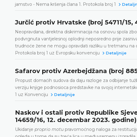
jamstvo • Nema kršenja člana 1. Protokola broj 1
Detaljn
Jurčić protiv Hrvatske (broj 54711/15,
Neopravdana, direktna diskriminacija na osnovu spola zbo
podvrgnuta vantjelesnoj oplodnji neposredno prije zasni
trudnoće žene ne mogu opravdati razliku u tretmanu na os
Protokola broj 1 uz Evropsku konvenciju
Detaljnije
Safarov protiv Azerbejdžana (broj 88
Propust domaćih sudova da daju razloge za odbijanje tužbe
verziju knjige podnosioca predstavke na svojoj internetskoj
1 uz Konvenciju
Detaljnije
Naskov i ostali protiv Republike Sjev
14659/16, 12. decembar 2023. godine)
Ukidanje
proprio motu
pravomoćnog naloga za restituciju
ogleda u tome da su treća lica u međuvremenu izgradila o