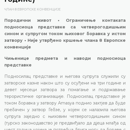
ЧЛАН 8 ЕВРОПСКЕ КОНВЕНЦИЈЕ
Породични живот • Ограничење контаката
подносиоца представке са четверогодишњим
сином и супругом током њиховог боравка у истом
затвору • Није утврђено кршење члана 8 Европске
конвенције
Чињенице предмета и наводи подносиоца
представке
Подносилац представке и његова супруга служили су
затворске казне након што су осуђени на три године и
девет мјесеци затвора за помагање и подржавање
терористичке организације. Подносилац представке је
током боравка у затвору Amasya поднио захтјев да буде
пребачен у затвор Гебзе, у којем се налазила његова
супруга заједно с њиховим четверогодишњим сином
(турско законодавство је предвиђало да дјеца млађа од
шест година којима је потребна брига могу да бораве с