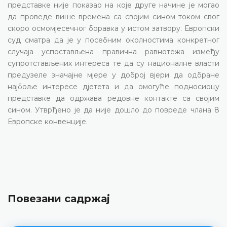
представке није показао на које друге начине је могао
да проведе више времена са својим сином током свог
скоро осмомјесечног боравка у истом затвору. Европски
суд сматра да је у посебним околностима конкретног
случаја успостављена правична равнотежа између
супротстављених интереса те да су националне власти
предузеле значајне мјере у доброј вјери да одбране
најбоље интересе дјетета и да омогуће подносиоцу
представке да одржава редовне контакте са својим
сином. Утврђено је да није дошло до повреде члана 8
Европске конвенције.
Повезани садржај