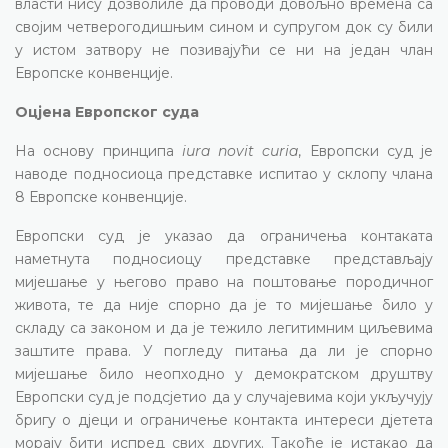
власти нису дозволиле да проводи довољно времена са
својим четверогодишњим сином и супругом док су били
у истом затвору не позивајући се ни на један члан
Европске конвенције.
Оцјена Европског суда
На основу принципа
iura novit curia
, Европски суд је
наводе подносиоца представке испитао у склопу члана
8 Европске конвенције.
Европски суд је указао да ограничења контаката
наметнута подносиоцу представке представљају
мијешање у његово право на поштовање породичног
живота, те да није спорно да је то мијешање било у
складу са законом и да је тежило легитимним циљевима
заштите права. У погледу питања да ли је спорно
мијешање било неопходно у демократском друштву
Европски суд је подсјетио да у случајевима који укључују
бригу о дјеци и ограничење контакта интереси дјетета
морају бити испред свих других. Такође је истакао да