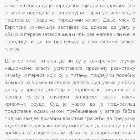
сама чињеница да је породична заједница одржана (јер
је читава породица у притвору) не гарантује неопходно
поштовање права на породични живот. Даље, члан 8
Европске конвенције захтијева од држава да узму у
обзир интересе затвореника и чланова његове или њене
породице и да их процјењују у околностима сваког
случаја.
Што се тиче питања да ли су у конкретном случају
националне власти успоставиле правичну равнотежу
између интереса који су у питању, придајући посебну
важност најбољем интересу дјетета, Суд узима у обзир
да су у вријеме догађаја и подносилац представке и
његова супруга служили затворске казне након
кривичне осуде. Суд је навео да је подносилац
представке одмах након пребацивања у затвор Гебзе
поднио захтјев домаћим властима тражећи да предузму
одређене мјере како би му омогућиле да проводи више
времена са својим сином. Иако су затвореници имали
право на контактне посјете са члановима породице само