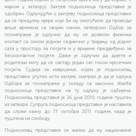
мајком у затвору). Захтјев подносиоца представке је
одобрен. Одлучујући о захтјеву подносиоца представке
да се предузму мјере које би му омогућиле да проводи
више времена са својим сином, затворски Одбор за
посматрање је одлучио да му се дозволи физички
контакт са сином једном седмично у трајању од једног
сата у простору за посјете и у вријеме предвиђено за
бесконтактне посјете. Даље је одлучио да дијете и
родитељи могу да се састају један сат током мјесечних
посјета. Судија за извршење, којем је подносилац
представке упутио исти захтјев, сматрао је да је одлука
Одбора за посматрање у складу са законом. Жалба
подносиоца представке на ту одлуку је одбијена.
Подносилац представке је 26. јуна 2010. године пуштен
из затвора. Супруга подносиоца представке је наставила
да служи казну до 17. октобра 2011. године, када је
пуштена на слободу.
Подносилац представке се жалио да му националне