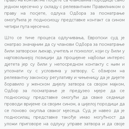
једном мјесечно у складу с релевантним Правилником о
праву на посјете, одлука Одбора за посматрање
омогућила је подносиоцу представке контакт са сином
четири пута мјесечно.
Што се тиче процеса одлучивања, Европски суд је
сматрао значајним да су чланови Одбора за посматрање
били затворски љекар, учитељ и психолог, који су били у
најповољнијој позицији да процијене најбољи интерес
дјетета јер су били у непосредном контакту с њим и
упознати су с условима у затвору. С обзиром на
релевантну законску регулативу и чињеницу да је дијете
боравило у женском дијелу затвора са својом мајком,
Одбор за посматрање је предузео мјере да се
подносиоцу представке омогући да сваке седмице
проводи вријеме са својим сином, а цијелој породици да
се поново окупља сваког мјесеца. Суд је навео да је
подносилац представке такође имао могућност да
уложи приговоре на одлуку управе затвора и да своје