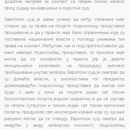
додатне захтјеве за контакт са својим сином изнесе
пред судију за извршење и поротни суд.
Европски суд је даље указао да међу странама није
спорно да су права на посјете подносиоцу представке
проширена и да у пракси није било ограничења која су
поставиле националне власти у погледу уживања тих
права на контакт. Међутим, чак и под претпоставком да,
како наводи подносилац представке, та прилика није
могла да се искористи у пракси јер је дијете
емоционално реаговало на процедуру његовог
пребацивања унутар затвора, Европски суд је сматрао да
су домаће власти, у околностима тог предмета,
дозвољавајући подносиоцу представке да његов син
буде с њим у зони за посјете један сат током
бесконтактних посјета једном седмично и да се састаје
са својом супругом и сином један сат током мјесечних
посјета, предузеле све неопходне кораке који су од њих
разумно могли да се очекују. Европски суд сматра да,
имајући у виду затворски контекст, подносилац