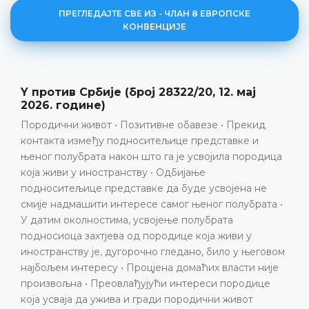
ПРЕГЛЕДАЈТЕ СВЕ ИЗ - ЧЛАН 8 ЕВРОПСКЕ
КОНВЕНЦИЈЕ
Елези против Албаније, представка бро
17141/21, пресуда од 23. јуна 2026. годин
Провјера имовине • Разрјешење дужности тужиоц
Повреда члана 8. Европске конвенције
ца
ДЕТАЉНИЈЕ
 •
вом
е