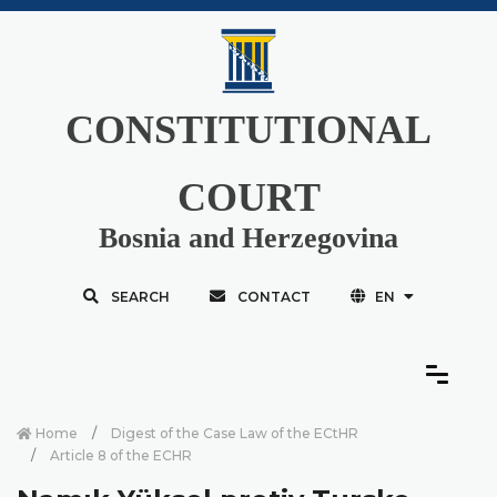
CONSTITUTIONAL
COURT
Bosnia and Herzegovina
SEARCH
CONTACT
EN
Home
Digest of the Case Law of the ECtHR
Article 8 of the ECHR