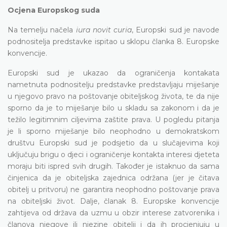
Ocjena Europskog suda
Na temelju načela
iura novit curia
, Europski sud je navode
podnositelja predstavke ispitao u sklopu članka 8. Europske
konvencije.
Europski sud je ukazao da ograničenja kontakata
nametnuta podnositelju predstavke predstavljaju miješanje
u njegovo pravo na poštovanje obiteljskog života, te da nije
sporno da je to miješanje bilo u skladu sa zakonom i da je
težilo legitimnim ciljevima zaštite prava. U pogledu pitanja
je li sporno miješanje bilo neophodno u demokratskom
društvu Europski sud je podsjetio da u slučajevima koji
uključuju brigu o djeci i ograničenje kontakta interesi djeteta
moraju biti ispred svih drugih. Također je istaknuo da sama
činjenica da je obiteljska zajednica održana (jer je čitava
obitelj u pritvoru) ne garantira neophodno poštovanje prava
na obiteljski život. Dalje, članak 8. Europske konvencije
zahtijeva od država da uzmu u obzir interese zatvorenika i
članova njegove ili njezine obitelji i da ih procjenjuju u