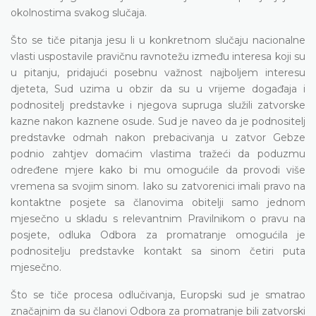
okolnostima svakog slučaja.
Što se tiče pitanja jesu li u konkretnom slučaju nacionalne
vlasti uspostavile pravičnu ravnotežu između interesa koji su
u pitanju, pridajući posebnu važnost najboljem interesu
djeteta, Sud uzima u obzir da su u vrijeme događaja i
podnositelj predstavke i njegova supruga služili zatvorske
kazne nakon kaznene osude. Sud je naveo da je podnositelj
predstavke odmah nakon prebacivanja u zatvor Gebze
podnio zahtjev domaćim vlastima tražeći da poduzmu
određene mjere kako bi mu omogućile da provodi više
vremena sa svojim sinom. Iako su zatvorenici imali pravo na
kontaktne posjete sa članovima obitelji samo jednom
mjesečno u skladu s relevantnim Pravilnikom o pravu na
posjete, odluka Odbora za promatranje omogućila je
podnositelju predstavke kontakt sa sinom četiri puta
mjesečno.
Što se tiče procesa odlučivanja, Europski sud je smatrao
značajnim da su članovi Odbora za promatranje bili zatvorski