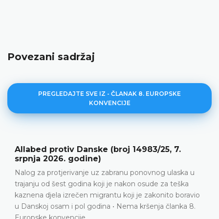
Povezani sadržaj
PREGLEDAJTE SVE IZ - ČLANAK 8. EUROPSKE
KONVENCIJE
ke (broj 14983/25, 7.
Y protiv Srbije (broj
)
2026. godine)
uz zabranu ponovnog ulaska u
Obiteljski život • Poziti
koji je nakon osude za teška
između podnositeljice pr
grantu koji je zakonito boravio
nakon što ga je posvojila
dina • Nema kršenja članka 8.
Odbijanje podnositeljic
ne smije nadmašiti inte