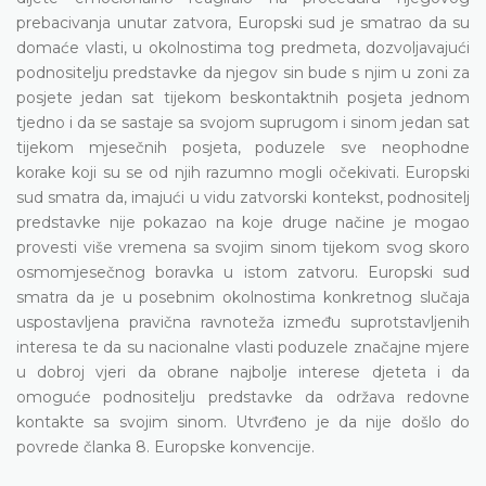
prebacivanja unutar zatvora, Europski sud je smatrao da su
domaće vlasti, u okolnostima tog predmeta, dozvoljavajući
podnositelju predstavke da njegov sin bude s njim u zoni za
posjete jedan sat tijekom beskontaktnih posjeta jednom
tjedno i da se sastaje sa svojom suprugom i sinom jedan sat
tijekom mjesečnih posjeta, poduzele sve neophodne
korake koji su se od njih razumno mogli očekivati. Europski
sud smatra da, imajući u vidu zatvorski kontekst, podnositelj
predstavke nije pokazao na koje druge načine je mogao
provesti više vremena sa svojim sinom tijekom svog skoro
osmomjesečnog boravka u istom zatvoru. Europski sud
smatra da je u posebnim okolnostima konkretnog slučaja
uspostavljena pravična ravnoteža između suprotstavljenih
interesa te da su nacionalne vlasti poduzele značajne mjere
u dobroj vjeri da obrane najbolje interese djeteta i da
omoguće podnositelju predstavke da održava redovne
kontakte sa svojim sinom. Utvrđeno je da nije došlo do
povrede članka 8. Europske konvencije.