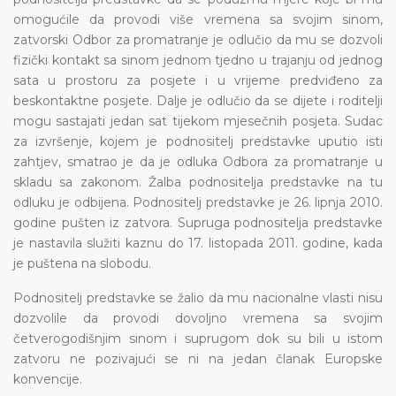
omogućile da provodi više vremena sa svojim sinom,
zatvorski Odbor za promatranje je odlučio da mu se dozvoli
fizički kontakt sa sinom jednom tjedno u trajanju od jednog
sata u prostoru za posjete i u vrijeme predviđeno za
beskontaktne posjete. Dalje je odlučio da se dijete i roditelji
mogu sastajati jedan sat tijekom mjesečnih posjeta. Sudac
za izvršenje, kojem je podnositelj predstavke uputio isti
zahtjev, smatrao je da je odluka Odbora za promatranje u
skladu sa zakonom. Žalba podnositelja predstavke na tu
odluku je odbijena. Podnositelj predstavke je 26. lipnja 2010.
godine pušten iz zatvora. Supruga podnositelja predstavke
je nastavila služiti kaznu do 17. listopada 2011. godine, kada
je puštena na slobodu.
Podnositelj predstavke se žalio da mu nacionalne vlasti nisu
dozvolile da provodi dovoljno vremena sa svojim
četverogodišnjim sinom i suprugom dok su bili u istom
zatvoru ne pozivajući se ni na jedan članak Europske
konvencije.