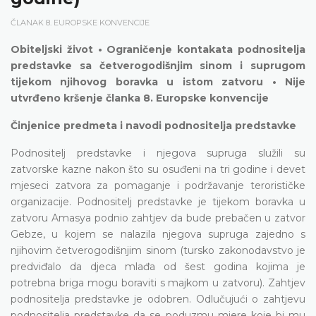
ČLANAK 8. EUROPSKE KONVENCIJE
Obiteljski život • Ograničenje kontakata podnositelja
predstavke sa četverogodišnjim sinom i suprugom
tijekom njihovog boravka u istom zatvoru • Nije
utvrđeno kršenje članka 8. Europske konvencije
Činjenice predmeta i navodi podnositelja predstavke
Podnositelj predstavke i njegova supruga služili su
zatvorske kazne nakon što su osuđeni na tri godine i devet
mjeseci zatvora za pomaganje i podržavanje terorističke
organizacije. Podnositelj predstavke je tijekom boravka u
zatvoru Amasya podnio zahtjev da bude prebačen u zatvor
Gebze, u kojem se nalazila njegova supruga zajedno s
njihovim četverogodišnjim sinom (tursko zakonodavstvo je
predviđalo da djeca mlađa od šest godina kojima je
potrebna briga mogu boraviti s majkom u zatvoru). Zahtjev
podnositelja predstavke je odobren. Odlučujući o zahtjevu
podnositelja predstavke da se poduzmu mjere koje bi mu