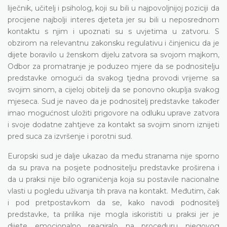
liječnik, učitelj i psiholog, koji su bili u najpovoljnijoj poziciji da
procijene najbolji interes djeteta jer su bili u neposrednom
kontaktu s njim i upoznati su s uvjetima u zatvoru. S
obzirom na relevantnu zakonsku regulativu i činjenicu da je
dijete boravilo u ženskom dijelu zatvora sa svojom majkom,
Odbor za promatranje je poduzeo mjere da se podnositelju
predstavke omogući da svakog tjedna provodi vrijeme sa
svojim sinom, a cijeloj obitelji da se ponovno okuplja svakog
mjeseca. Sud je naveo da je podnositelj predstavke također
imao mogućnost uložiti prigovore na odluku uprave zatvora
i svoje dodatne zahtjeve za kontakt sa svojim sinom iznijeti
pred suca za izvršenje i porotni sud.
Europski sud je dalje ukazao da među stranama nije sporno
da su prava na posjete podnositelju predstavke proširena i
da u praksi nije bilo ograničenja koja su postavile nacionalne
vlasti u pogledu uživanja tih prava na kontakt. Međutim, čak
i pod pretpostavkom da se, kako navodi podnositelj
predstavke, ta prilika nije mogla iskoristiti u praksi jer je
dijete emocionalno reagiralo na proceduru njegovog