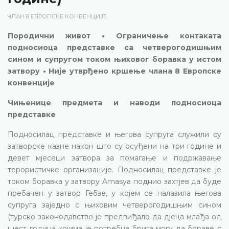
ЧЛАН 8 ЕВРОПСКЕ КОНВЕНЦИЈЕ
Породични живот • Ограничење контаката
подносиоца представке са четверогодишњим
сином и супругом током њиховог боравка у истом
затвору • Није утврђено кршење члана 8 Европске
конвенције
Чињенице предмета и наводи подносиоца
представке
Подносилац представке и његова супруга служили су
затворске казне након што су осуђени на три године и
девет мјесеци затвора за помагање и подржавање
терористичке организације. Подносилац представке је
током боравка у затвору Amasya поднио захтјев да буде
пребачен у затвор Гебзе, у којем се налазила његова
супруга заједно с њиховим четверогодишњим сином
(турско законодавство је предвиђало да дјеца млађа од
шест година којима је потребна брига могу да бораве с