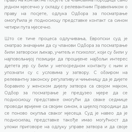
једном мјесечно у складу с релевантним Правилником о
праву на посјете, одлука Одбора за посматрање
омогућила је подносиоцу представке контакт са сином
четири пута мјесечно.
Што се тиче процеса одлучивања, Европски суд је
сматрао значајним да су чланови Одбора за посматрање
били затворски љекар, учитељ и психолог, који су били у
најповољнијој позицији да процијене најбољи интерес
дјетета јер су били у непосредном контакту с њим и
упознати су с условима у затвору. С обзиром на
релевантну законску регулативу и чињеницу да је дијете
боравило у женском дијелу затвора са својом мајком,
Одбор за посматрање је предузео мјере да се
подносиоцу представке омогући да сваке седмице
проводи вријеме са својим сином, а цијелој породици да
се поново окупља сваког мјесеца. Суд је навео да је
подносилац представке такође имао могућност да
уложи приговоре на одлуку управе затвора и да своје