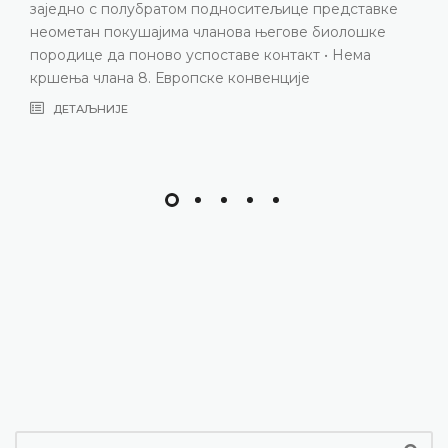
тавке
ошке
ма