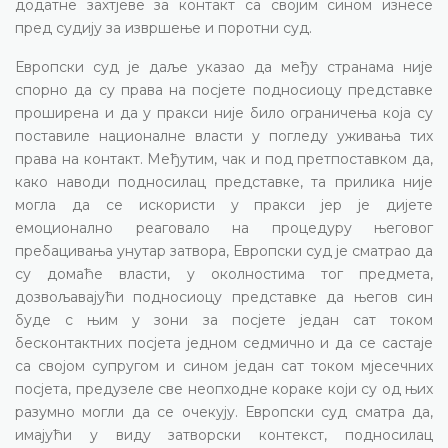
додатне захтјеве за контакт са својим сином изнесе
пред судију за извршење и поротни суд.
Европски суд је даље указао да међу странама није
спорно да су права на посјете подносиоцу представке
проширена и да у пракси није било ограничења која су
поставиле националне власти у погледу уживања тих
права на контакт. Међутим, чак и под претпоставком да,
како наводи подносилац представке, та прилика није
могла да се искористи у пракси јер је дијете
емоционално реаговало на процедуру његовог
пребацивања унутар затвора, Европски суд је сматрао да
су домаће власти, у околностима тог предмета,
дозвољавајући подносиоцу представке да његов син
буде с њим у зони за посјете један сат током
бесконтактних посјета једном седмично и да се састаје
са својом супругом и сином један сат током мјесечних
посјета, предузеле све неопходне кораке који су од њих
разумно могли да се очекују. Европски суд сматра да,
имајући у виду затворски контекст, подносилац