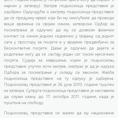
мајком у затвору). Захтјев подносиоца представке је
одобрен. Одлучујући о захтјеву подносиоца представке
да се предузму мјере које би му омогућиле да проводи
више времена са својим сином, затворски Одбор за
посматрање је одлучио да му се дозволи физички
контакт са сином једном седмично у трајању од једног
сата у простору за посјете и у вријеме предвиђено за
бесконтактне посјете. Даље је одлучио да дијете и
родитељи могу да се састају један сат током мјесечних
посјета. Судија за извршење, којем је подносилац
представке упутио исти захтјев, сматрао је да је одлука
Одбора за посматрање у складу са законом. Жалба
подносиоца представке на ту одлуку је одбијена.
Подносилац представке је 26. јуна 2010. године пуштен
из затвора. Супруга подносиоца представке је наставила
да служи казну до 17. октобра 2011. године, када је
пуштена на слободу.
Подносилац представке се жалио да му националне