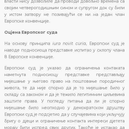
власти нису дозволиле да проводи довољно времена са
својим четверогодишњим сином и супругом док су били
у истом затвору не позивајући се ни на један члан
Европске конвенције.
Оцјена Европског суда
На основу принципа
iura novit curia
, Европски суд је
наводе подносиоца представке испитао у склопу члана
8 Европске конвенције.
Европски суд је указао да ограничења контаката
наметнута подносиоцу представке представљају
мијешање у његово право на поштовање породичног
живота, те да није спорно да је то мијешање било у
складу са законом и да је тежило легитимним циљевима
заштите права. У погледу питања да ли је спорно
мијешање било неопходно у демократском друштву
Европски суд је подсјетио да у случајевима који укључују
бригу о дјеци и ограничење контакта интереси дјетета
морају бити испред свих других. Такође је истакао да