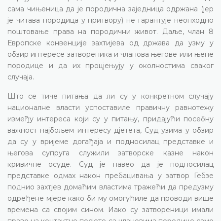
сама чињеница да је породична заједница одржана (јер
је читава породица у притвору) не гарантује неопходно
поштовање права на породични живот. Даље, члан 8
Европске конвенције захтијева од држава да узму у
обзир интересе затвореника и чланова његове или њене
породице и да их процјењују у околностима сваког
случаја.
Што се тиче питања да ли су у конкретном случају
националне власти успоставиле правичну равнотежу
између интереса који су у питању, придајући посебну
важност најбољем интересу дјетета, Суд узима у обзир
да су у вријеме догађаја и подносилац представке и
његова супруга служили затворске казне након
кривичне осуде. Суд је навео да је подносилац
представке одмах након пребацивања у затвор Гебзе
поднио захтјев домаћим властима тражећи да предузму
одређене мјере како би му омогућиле да проводи више
времена са својим сином. Иако су затвореници имали
право на контактне посјете са члановима породице само