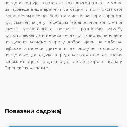
представке није показао на које друге начине је могао
да проведе више времена са својим сином током свог
скоро осмомјесечног боравка у истом затвору. Европски
суд сматра да је у посебним околностима конкретног
случаја успостављена правична равнотежа између
супротстављених интереса те да су националне власти
предузеле значајне мјере у доброј вјери да одбране
најбоље интересе дјетета и да омогуће подносиоцу
представке да одржава редовне контакте са својим
сином. Утврђено је да није дошло до повреде члана 8
Европске конвенције.
Повезани садржај