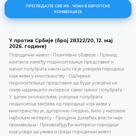
ПРЕГЛЕДАЈТЕ СВЕ ИЗ - ЧЛАН 8 ЕВРОПСКЕ
КОНВЕНЦИЈЕ
ај
Елези против Албаније, представка
17141/21, пресуда од 23. јуна 2026. г
екид
Провјера имовине • Разрјешење дужности ту
 и
Повреда члана 8. Европске конвенције
ородица
ДЕТАЉНИЈЕ
а не
брата •
у
његовом
и није
дице
т