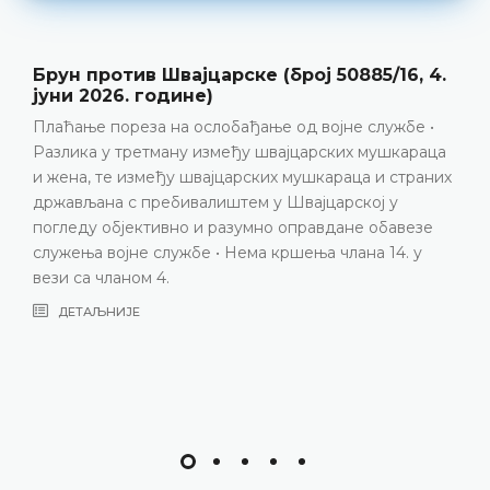
ајцарске (број 50885/16, 4.
Ortega Ortega 
ине)
36325/22, 4. д
 ослобађање од војне службе •
Неиспуњавање поз
ну између швајцарских мушкараца
обезбиједи ефика
 швајцарских мушкараца и страних
основу пола у кон
ивалиштем у Швајцарској у
накнаде • Кршење 
о и разумно оправдане обавезе
заштиту људских п
жбе • Нема кршења члана 14. у
са чланом 8. Евро
ДЕТАЉНИЈЕ