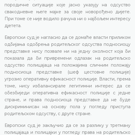
породичне ситуације које јасно указују на одсуство
свакодневне његе мајке за своје новорођено дијете.
При томе се није водило рачуна ни о најбољем интересу
дјетета.
Европски суд је нагласио да се домаће власти приликом
одбијања одобрења родитељског одсуства подносиоцу
представке нису позвале ни на једну околност која би
показала да би привремени одлазак на родитељско
одсуство полицајаца на положајима сличним положају
подносиоца представке (шеф цестовне полиције)
угрозио оперативну ефикасност полиције. Власти, према
томе, нису избалансирале легитимни интерес да се
обезбиједи оперативна ефикасност полиције с једне
стране, и права подносиоца представке да не буде
дискриминисан на основу пола у погледу приступа
родитељском одсуству, с друге стране.
Европски суд је закључио да се за разлику у третману
полицајаца и полицајки у погледу права на родитељско