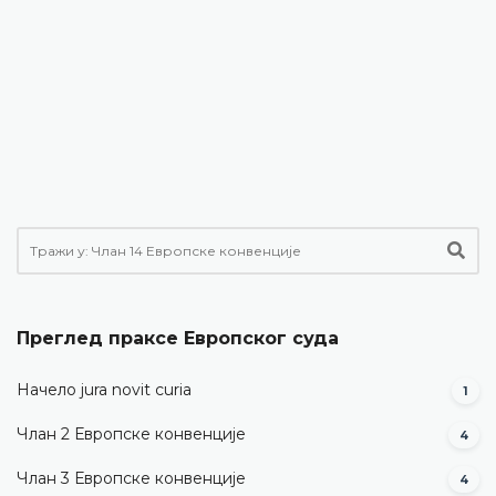
Преглед праксе Европског суда
Начело jura novit curia
1
Члан 2 Европске конвенције
4
Члан 3 Европске конвенције
4