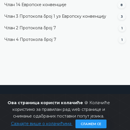
Члан 14 Европске конвенције
8
Члан 3 Протокола број 1 уз Европску конвенцију
3
Члан 2 Протокола број 7
1
Члан 4 Протокола број 7
1
Уставни суд Босне и Херцеговине
Ова страница користи колачиће
🍪 Колачиће
користимо за правилан рад web странице и
снимање одабраних поставки попут језика.
Сазнајте више о колачићима
СЛАЖЕМ СЕ
Copyrights @ 2026
Уставни суд БиХ
Сва права задржана.