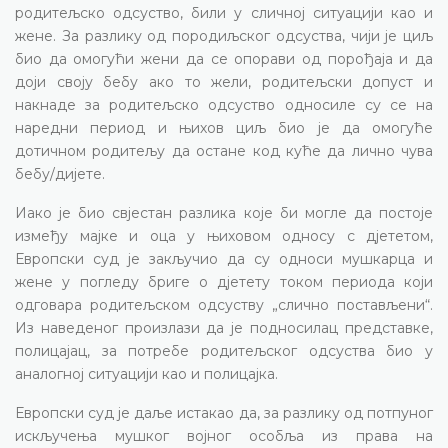
родитељско одсуство, били у сличној ситуацији као и
жене. За разлику од породиљског одсуства, чији је циљ
био да омогући жени да се опорави од порођаја и да
доји своју бебу ако то жели, родитељски допуст и
накнаде за родитељско одсуство односиле су се на
наредни период и њихов циљ био је да омогуће
дотичном родитељу да остане код куће да лично чува
бебу/дијете.
Иако је био свјестан разлика које би могле да постоје
између мајке и оца у њиховом односу с дјететом,
Европски суд је закључио да су односи мушкарца и
жене у погледу бриге о дјетету током периода који
одговара родитељском одсуству „слично постављени“.
Из наведеног произлази да је подносилац представке,
полицајац, за потребе родитељског одсуства био у
аналогној ситуацији као и полицајка.
Европски суд је даље истакао да, за разлику од потпуног
искључења мушког војног особља из права на