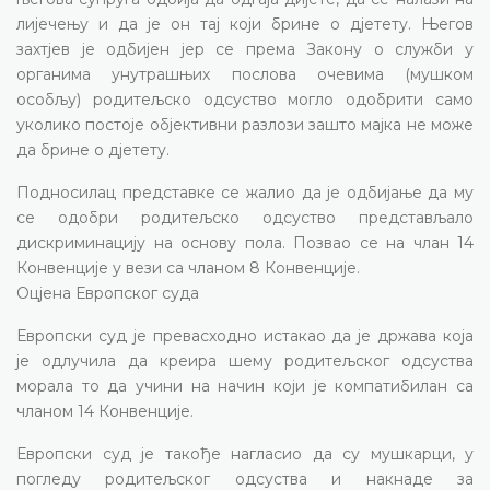
лијечењу и да је он тај који брине о дјетету. Његов
захтјев је одбијен јер се према Закону о служби у
органима унутрашњих послова очевима (мушком
особљу) родитељско одсуство могло одобрити само
уколико постоје објективни разлози зашто мајка не може
да брине о дјетету.
Подносилац представке се жалио да је одбијање да му
се одобри родитељско одсуство представљало
дискриминацију на основу пола. Позвао се на члан 14
Конвенције у вези са чланом 8 Конвенције.
Оцјена Европског суда
Европски суд је превасходно истакао да је држава која
је одлучила да креира шему родитељског одсуства
морала то да учини на начин који је компатибилан са
чланом 14 Конвенције.
Европски суд је такође нагласио да су мушкарци, у
погледу родитељског одсуства и накнаде за