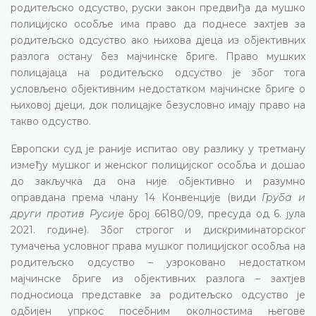
родитељско одсуство, руски закон предвиђа да мушко
полицијско особље има право да поднесе захтјев за
родитељско одсуство ако њихова дјеца из објективних
разлога остану без мајчинске бриге. Право мушких
полицајаца на родитељско одсуство је због тога
условљено објективним недостатком мајчинске бриге о
њиховој дјеци, док полицајке безусловно имају право на
такво одсуство.
Европски суд је раније испитао ову разлику у третману
између мушког и женског полицијског особља и дошао
до закључка да она није објективно и разумно
оправдана према члану 14 Конвенције (види
Груба и
други против Русије
број 66180/09, пресуда од 6. јула
2021. године). Због строгог и дискриминаторског
тумачења условног права мушког полицијског особља на
родитељско одсуство – узроковано недостатком
мајчинске бриге из објективних разлога – захтјев
подносиоца представке за родитељско одсуство је
одбијен упркос посебним околностима његове