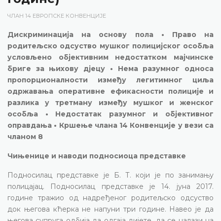
ЧЛАН 14 ЕВРОПСКЕ КОНВЕНЦИЈЕ
Дискриминација на основу пола • Право на
родитељско одсуство мушког полицијског особља
условљено објективним недостатком мајчинске
бриге за њихову дјецу • Нема разумног односа
пропорционалности између легитимног циља
одржавања оперативне ефикасности полиције и
разлика у третману између мушког и женског
особља • Недостатак разумног и објективног
оправдања • Кршење члана 14 Конвенције у вези са
чланом 8
Чињенице и наводи подносиоца представке
Подносилац представке је Б. Т. који је по занимању
полицајац. Подносилац представке је 14. јуна 2017.
године тражио од надређеног родитељско одсуство
док његова кћерка не напуни три године. Навео је да
његова супруга одбија да одгаја дијете, да се налази на