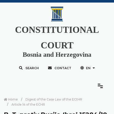
CONSTITUTIONAL
COURT
Bosnia and Herzegovina
SEARCH
CONTACT
EN
Home
Digest of the Case Law of the ECtHR
Article 14 of the ECHR