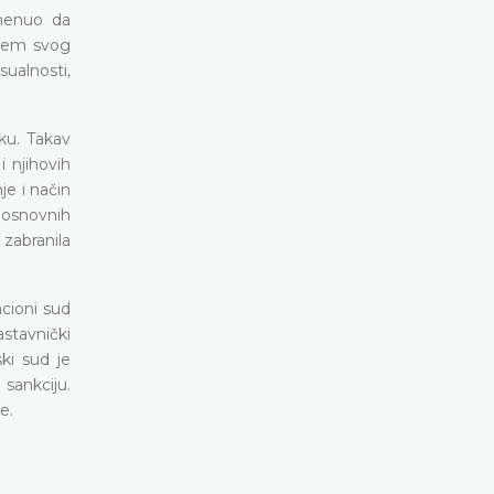
omenuo da
utem svog
sualnosti,
iku. Takav
i njihovih
e i način
„osnovnih
zabranila
cioni sud
astavnički
ki sud je
sankciju.
e.