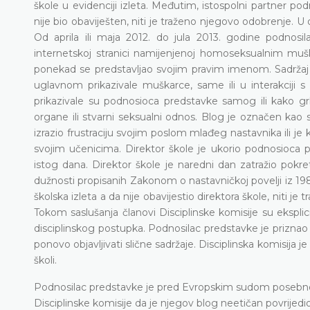
škole u evidenciji izleta. Međutim, istospolni partner po
nije bio obaviješten, niti je traženo njegovo odobrenje. 
Od aprila ili maja 2012. do jula 2013. godine podnosi
internetskoj stranici namijenjenoj homoseksualnim mu
ponekad se predstavljao svojim pravim imenom. Sadržaj ob
uglavnom prikazivale muškarce, same ili u interakciji 
prikazivale su podnosioca predstavke samog ili kako grli
organe ili stvarni seksualni odnos. Blog je označen kao 
izrazio frustraciju svojim poslom mlađeg nastavnika ili j
svojim učenicima. Direktor škole je ukorio podnosioca pr
istog dana. Direktor škole je naredni dan zatražio pokr
dužnosti propisanih Zakonom o nastavničkoj povelji iz 198
školska izleta a da nije obavijestio direktora škole, niti j
Tokom saslušanja članovi Disciplinske komisije su ekspli
disciplinskog postupka. Podnosilac predstavke je priznao k
ponovo objavljivati slične sadržaje. Disciplinska komisija 
školi.
Podnosilac predstavke je pred Evropskim sudom posebno tv
Disciplinske komisije da je njegov blog neetičan povrijedi