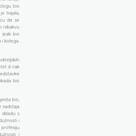
blogu bio
e trajala,
icu da se
o nikakvu
 ipak bio
 i kolega.
diteljskih
tet ili čak
predstavke
 ikada bio
esta bio,
e sadržaja
 skladu s
dužnosti i
 profesiju
užnosti i