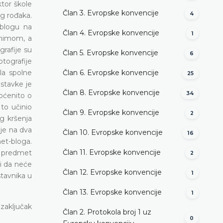
ktor škole
Član 3. Evropske konvencije
4
og rođaka.
 blogu na
Član 4. Evropske konvencije
1
onimom, a
grafije su
Član 5. Evropske konvencije
6
tografije
ala spolne
Član 6. Evropske konvencije
25
stavke je
Član 8. Evropske konvencije
34
općenito o
to učinio
Član 9. Evropske konvencije
2
g kršenja
uje na dva
Član 10. Evropske konvencije
16
net-bloga.
Član 11. Evropske konvencije
je predmet
2
 i da neće
Član 12. Evropske konvencije
1
stavnika u
Član 13. Evropske konvencije
1
zaključak
Član 2. Protokola broj 1 uz
0