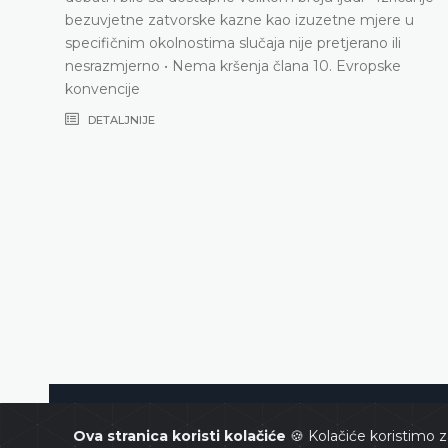
bezuvjetne zatvorske kazne kao izuzetne mjere u
pecifičnim okolnostima slučaja nije pretjerano ili
nesrazmjerno • Nema kršenja člana 10. Evropske
konvencije
DETALJNIJE
Ustavni sud Bosne i Hercegovin
Ova stranica koristi kolačiće
🍪 Kolačiće koristimo z