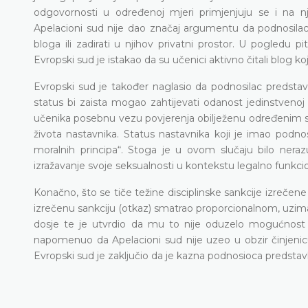
odgovornosti u određenoj mjeri primjenjuju se i na 
Apelacioni sud nije dao značaj argumentu da podnosila
bloga ili zadirati u njihov privatni prostor. U pogledu 
Evropski sud je istakao da su učenici aktivno čitali blog ko
Evropski sud je također naglasio da podnosilac predstavke 
status bi zaista mogao zahtijevati odanost jedinstvenoj v
učenika posebnu vezu povjerenja obilježenu određenim sp
života nastavnika. Status nastavnika koji je imao podn
moralnih principa“. Stoga je u ovom slučaju bilo ner
izražavanje svoje seksualnosti u kontekstu legalno funkci
Konačno, što se tiče težine disciplinske sankcije izreče
izrečenu sankciju (otkaz) smatrao proporcionalnom, uzima
dosje te je utvrdio da mu to nije oduzelo mogućnost 
napomenuo da Apelacioni sud nije uzeo u obzir činjenicu 
Evropski sud je zaključio da je kazna podnosioca predstavk