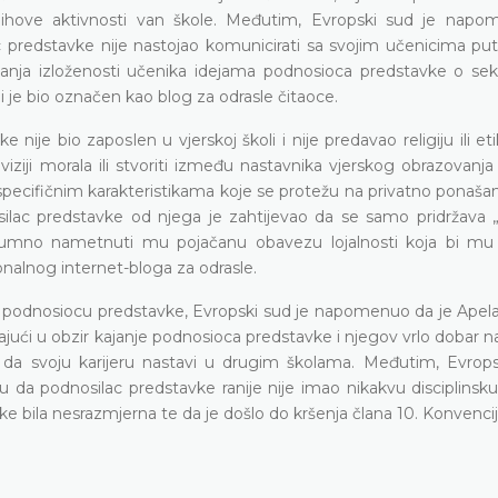
njihove aktivnosti van škole. Međutim, Evropski sud je nap
c predstavke nije nastojao komunicirati sa svojim učenicima p
pitanja izloženosti učenika idejama podnosioca predstavke o sek
ji je bio označen kao blog za odrasle čitaoce.
nije bio zaposlen u vjerskoj školi i nije predavao religiju ili et
iziji morala ili stvoriti između nastavnika vjerskog obrazovanja 
ecifičnim karakteristikama koje se protežu na privatno ponašanj
osilac predstavke od njega je zahtijevao da se samo pridržava 
azumno nametnuti mu pojačanu obavezu lojalnosti koja bi mu 
onalnog internet-bloga za odrasle.
ne podnosiocu predstavke, Evropski sud je napomenuo da je Apela
jući u obzir kajanje podnosioca predstavke i njegov vrlo dobar n
da svoju karijeru nastavi u drugim školama. Međutim, Evrops
da podnosilac predstavke ranije nije imao nikakvu disciplinsku 
e bila nesrazmjerna te da je došlo do kršenja člana 10. Konvencij