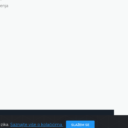
ghts @ 2026
Ustavni sud BiH
Sva prava zadržana.
ezika.
Saznajte više o kolačićima
SLAŽEM SE