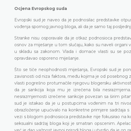
Ocjena Evropskog suda
Evropski sud je naveo da je podnosilac predstavke otpu
vođenja spornog javnog bloga, ali da je samo taj posljed
Stranke nisu osporavale da je otkaz podnosioca predstav
osnov za miješanje u tom slučaju, kako su naveli organi vla
u skladu sa zakonom. Vlada i domaće vlasti su se pozval
opravdavao osporeno miješanje.
Što se tiče neophodnosti miješanja, Evropski sud je pon
zavisnosti od niza faktora, među kojima je od posebnog zn
vlasti pogrešno protumačile njegovu blogersku aktivnost
da je sankcija koja mu je izrečena bila nesrazmjer
nesrazmjernosti izrečene sankcije povezan sa širim pitan
sud je istakao da je u postupcima vođenim na tri nivo
obrazloženje upućivalo na konkretne primjere sadržaja s
vezi s blogom podnosioca predstavke nije fokusirao na ko
seksualni sadržaj bloga koji je smatran opscenim. Apel
već je dao važnost javnoj prirodi bloga i utvrdio da je on ra