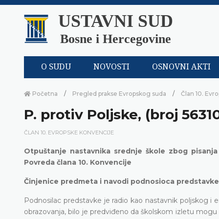
USTAVNI SUD
Bosne i Hercegovine
O SUDU
NOVOSTI
OSNOVNI AKTI
Početna
Pregled prakse Evropskog suda
Član 10. Evr
P. protiv Poljske, (broj 5631
ČLAN 10. EVROPSKE KONVENCIJE
Otpuštanje nastavnika srednje škole zbog pisanja 
Povreda člana 10. Konvencije
Činjenice predmeta i navodi podnosioca predstavke
Podnosilac predstavke je radio kao nastavnik poljskog i 
obrazovanja, bilo je predviđeno da školskom izletu mogu 