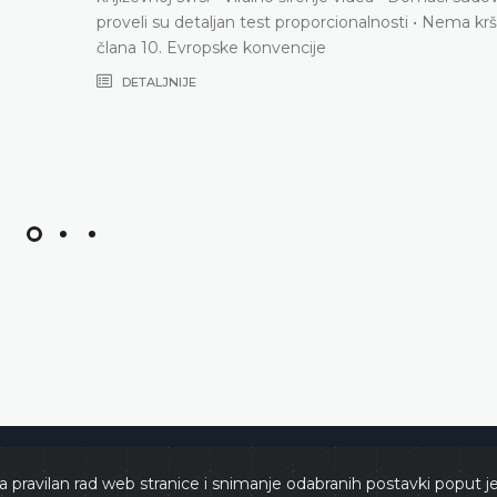
proveli su detaljan test proporcionalnosti • Nema kršenja
člana 10. Evropske konvencije
DETALJNIJE
e
Copyri
a pravilan rad web stranice i snimanje odabranih postavki poput j