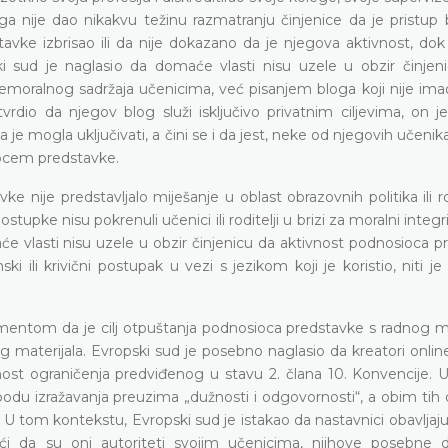
a nije dao nikakvu težinu razmatranju činjenice da je pristup 
vke izbrisao ili da nije dokazano da je njegova aktivnost, dok j
ki sud je naglasio da domaće vlasti nisu uzele u obzir činjen
emoralnog sadržaja učenicima, već pisanjem bloga koji nije ima
dio da njegov blog služi isključivo privatnim ciljevima, on je
ka je mogla uključivati, a čini se i da jest, neke od njegovih učenika
iocem predstavke.
nije predstavljalo miješanje u oblast obrazovnih politika ili ro
stupke nisu pokrenuli učenici ili roditelji u brizi za moralni integri
aće vlasti nisu uzele u obzir činjenicu da aktivnost podnosioca 
i ili krivični postupak u vezi s jezikom koji je koristio, niti je
umentom da je cilj otpuštanja podnosioca predstavke s radnog mj
g materijala. Evropski sud je posebno naglasio da kreatori onlin
st ograničenja predviđenog u stavu 2. člana 10. Konvencije. U
bodu izražavanja preuzima „dužnosti i odgovornosti“, a obim tih 
. U tom kontekstu, Evropski sud je istakao da nastavnici obavljaju
ći da su oni autoriteti svojim učenicima, njihove posebne d