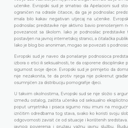
učenike. Evropski sud je smatrao da Apelacioni sud stog
ograničen na odrasle čitaoce, da ga je podnosilac predsta
imala bilo kakav negativan utjecaj na učenike. Evrops
podnosilac predstavke nije aktivno bavio prenošenjem n
povezanost sa školom. Iako je podnosilac predstavke tvr
postavljen na javnoj internetskoj stranici, a čitalačka publi
Iako je blog bio anoniman, mogao se povezati s podnos
Evropski sud je naveo da ponašanje podnosioca predstavke 
izbora o etici ili seksualnosti, te da osporene disciplinske po
sigurnost svoje djece. Evropski sud je primijetio da dom
nije nezakonita, te da protiv njega nije pokrenut građansk
osumnjičen za distribuciju pornografije djeci.
U takvim okolnostima, Evropski sud se nije složio s arg
između ostalog, zaštita učenika od seksualno eksplicitno
poput umjetnika i pisaca sigurno nisu imuni na mogućno
izričitim odredbama tog stava, svako ko koristi svoju slo
odgovornosti zavisit će od situacije i korištenih sredstava
javnog povjerenja i pružaju važnu javnu službu. Budu