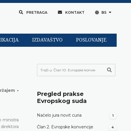
PRETRAGA
KONTAKT
BS
IKACIJA
IZDAVAŠTVO
POSLOVANJE
ržajem •
Pregled prakse
Evropskog suda
Načelo jura novit curia
1
 ministra
 direktora
Član 2. Evropske konvencije
4