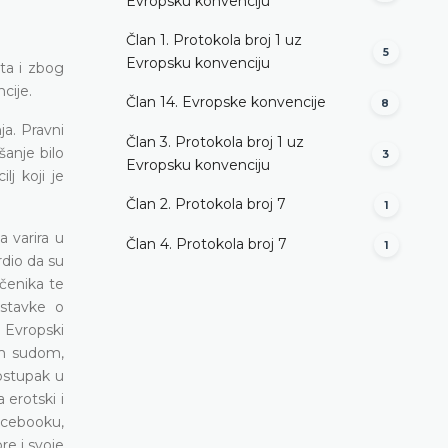
Evropsku konvenciju
Član 1. Protokola broj 1 uz
5
Evropsku konvenciju
ta i zbog
cije.
Član 14. Evropske konvencije
8
a. Pravni
Član 3. Protokola broj 1 uz
šanje bilo
3
Evropsku konvenciju
j koji je
Član 2. Protokola broj 7
1
 varira u
Član 4. Protokola broj 7
1
rdio da su
čenika te
dstavke o
 Evropski
im sudom,
ostupak u
 erotski i
acebooku,
re i svoje