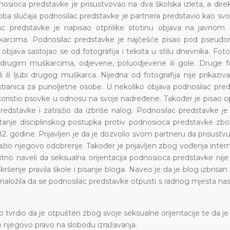
dnosioca predstavke je prisustvovao na dva školska izleta, a dire
U oba slučaja podnosilac predstavke je partnera predstavio kao sv
lac predstavke je napisao otprilike stotinu objava na javnom
škarcima. Podnosilac predstavke je najčešće pisao pod pseud
java sastojao se od fotografija i teksta u stilu dnevnika. Foto
s drugim muškarcima, odjevene, poluodjevene ili gole. Druge fo
 ili ljubi drugog muškarca. Nijedna od fotografija nije prikaziv
stranica za punoljetne osobe. U nekoliko objava podnosilac pred
e koristio psovke u odnosu na svoje nadređene. Također je pisao 
edstavke i zatražio da izbriše nalog. Podnosilac predstavke je 
etanje disciplinskog postupka protiv podnosioca predstavke zbo
2. godine. Prijavljen je da je dozvolio svom partneru da prisustv
e tražio njegovo odobrenje. Također je prijavljen zbog vođenja inter
citno naveli da seksualna orijentacija podnosioca predstavke ni
ršenje pravila škole i pisanje bloga. Naveo je da je blog izbrisan
je naložila da se podnosilac predstavke otpusti s radnog mjesta na
rdio da je otpušten zbog svoje seksualne orijentacije te da je 
o njegovo pravo na slobodu izražavanja.