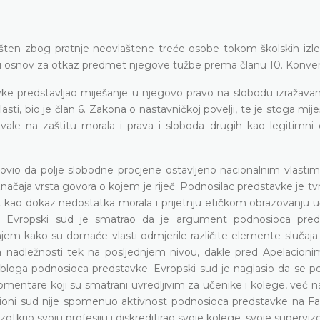
šten zbog pratnje neovlaštene treće osobe tokom školskih izle
nji osnov za otkaz predmet njegove tužbe prema članu 10. Konven
ke predstavljao miješanje u njegovo pravo na slobodu izražavanj
sti, bio je član 6. Zakona o nastavničkoj povelji, te je stoga mije
e na zaštitu morala i prava i sloboda drugih kao legitimni cil
ovio da polje slobodne procjene ostavljeno nacionalnim vlastima
ačaja vrsta govora o kojem je riječ. Podnosilac predstavke je tv
 kao dokaz nedostatka morala i prijetnju etičkom obrazovanju u
na. Evropski sud je smatrao da je argument podnosioca pre
jem kako su domaće vlasti odmjerile različite elemente slučaja.
a nadležnosti tek na posljednjem nivou, dakle pred Apelacion
 bloga podnosioca predstavke. Evropski sud je naglasio da se p
mentare koji su smatrani uvredljivim za učenike i kolege, već na
acioni sud nije spomenuo aktivnost podnosioca predstavke na F
zotkrio svoju profesiju i diskreditirao svoje kolege, svoje supervizo