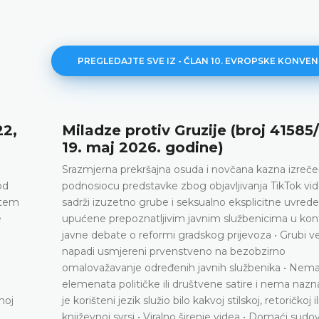
PREGLEDAJTE SVE IZ - ČLAN 10. EVROPSKE KONVEN
Miladze protiv Gruzije (broj 41585/23,
19. maj 2026. godine)
Srazmjerna prekršajna osuda i novčana kazna izrečena
podnosiocu predstavke zbog objavljivanja TikTok videa koji
sadrži izuzetno grube i seksualno eksplicitne uvrede
upućene prepoznatljivim javnim službenicima u kontekstu
javne debate o reformi gradskog prijevoza • Grubi verbalni
napadi usmjereni prvenstveno na bezobzirno
omalovažavanje određenih javnih službenika • Nema
elemenata političke ili društvene satire i nema naznaka da
je korišteni jezik služio bilo kakvoj stilskoj, retoričkoj ili
književnoj svrsi • Viralno širenje videa • Domaći sudovi