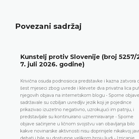
Povezani sadržaj
Kunstelj protiv Slovenije (broj 5257/22,
7. juli 2026. godine)
rivična osuda podnosioca predstavke i kazna zatvora od
est mjeseci zbog uvrede i klevete dva privatna lica putem
jegovih objava na internetskom blogu • Sporne objave
adržavale su ozbiljan uvredljiv jezik koji je pojedince
rikazivao izuzetno negativno, uzrokujući im patnju, i
redstavljale su kontinuirano uznemiravanje • Sporne
bjave sačinjene u ličnom svojstvu van obavljanja bilo
akve novinarske aktivnosti nisu doprinijele nikakvoj javnoj
ebati i bile su dostupne velikom broju ljudi • Izricanje