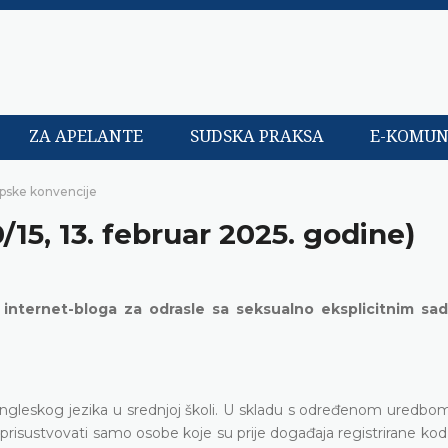
ZA APELANTE
SUDSKA PRAKSA
E-KOMUN
opske konvencije
0/15, 13. februar 2025. godine)
internet-bloga za odrasle sa seksualno eksplicitnim sad
engleskog jezika u srednjoj školi. U skladu s određenom uredbom
prisustvovati samo osobe koje su prije događaja registrirane kod