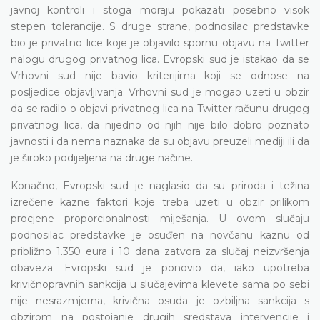
javnoj kontroli i stoga moraju pokazati posebno visok
stepen tolerancije. S druge strane, podnosilac predstavke
bio je privatno lice koje je objavilo spornu objavu na Twitter
nalogu drugog privatnog lica. Evropski sud je istakao da se
Vrhovni sud nije bavio kriterijima koji se odnose na
posljedice objavljivanja. Vrhovni sud je mogao uzeti u obzir
da se radilo o objavi privatnog lica na Twitter računu drugog
privatnog lica, da nijedno od njih nije bilo dobro poznato
javnosti i da nema naznaka da su objavu preuzeli mediji ili da
je široko podijeljena na druge načine.
Konačno, Evropski sud je naglasio da su priroda i težina
izrečene kazne faktori koje treba uzeti u obzir prilikom
procjene proporcionalnosti miješanja. U ovom slučaju
podnosilac predstavke je osuđen na novčanu kaznu od
približno 1.350 eura i 10 dana zatvora za slučaj neizvršenja
obaveza. Evropski sud je ponovio da, iako upotreba
krivičnopravnih sankcija u slučajevima klevete sama po sebi
nije nesrazmjerna, krivična osuda je ozbiljna sankcija s
obzirom na postojanje drugih sredstava intervencije i