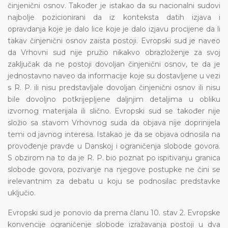
činjenični osnov. Također je istakao da su nacionalni sudovi
najbolje pozicionirani da iz konteksta datih izjava i
opravdanja koje je dalo lice koje je dalo izjavu procijene da li
takav činjenični osnov zaista postoji. Evropski sud je naveo
da Vrhovni sud nije pružio nikakvo obrazloženje za svoj
zaključak da ne postoji dovoljan činjenični osnov, te da je
jednostavno naveo da informacije koje su dostavljene u vezi
s R. P. ili nisu predstavljale dovoljan činjenični osnov ili nisu
bile dovoljno potkrijepljene daljnjim detaljima u obliku
izvornog materijala ili slično. Evropski sud se također nije
složio sa stavom Vrhovnog suda da objava nije doprinijela
temi od javnog interesa. Istakao je da se objava odnosila na
provođenje pravde u Danskoj i ograničenja slobode govora.
S obzirom na to da je R. P. bio poznat po ispitivanju granica
slobode govora, pozivanje na njegove postupke ne čini se
irelevantnim za debatu u koju se podnosilac predstavke
uključio.
Evropski sud je ponovio da prema članu 10. stav 2. Evropske
konvencije ograničenje slobode izražavanja postoji u dva