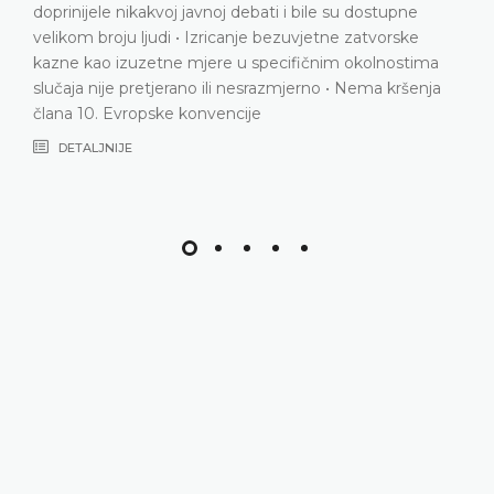
stupne
kakvoj stilskoj, retoričkoj ili književnoj svrsi • Vi
vorske
širenje videa • Domaći sudovi proveli su detal
lnostima
proporcionalnosti • Nema kršenja člana 10. E
a kršenja
konvencije
DETALJNIJE