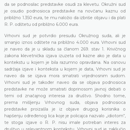
da se podnosilac predstavke osudi za klevetu. Okružni sud
je osudio podnosioca predstavke na novčanu kaznu od
približno 1.350 eura, te mu naložio da izbriše objavu i da plati
R. P. odštetu od približno 6.000 eura.
Vrhovni sud je potvrdio presudu Okružnog suda, ali je
smanjio iznos odštete na približno 4.000 eura. Vrhovni sud
je naveo da je u skladu sa članom 269. stav 1. Krivičnog
zakona klevetnička izjava izuzeta od kazne ako je data u
kontekstu u kojem je bila razumno opravdana. Na osnovu
sadržaja izjave i konteksta u kojem je data, Vrhovni sud je
naveo da se izjava mora smatrati vrijednosnim sudom.
Vrhovni sud je također naveo da se objava podnosioca
predstavke ne može smatrati doprinosom javnoj debati o
temi od značajnog interesa za društvo. Shodno tome,
prema mišljenju Vrhovnog suda, objava podnosioca
predstavke proizašla je iz objave drugog korisnika o
hapšenju određenog lica koje je policajca nazvalo „idiotom“,
te stoga izjave o R. P. nisu imale potreban interes za
društvo u relevantnom kontekstu. Vrhovni sud je zaključio