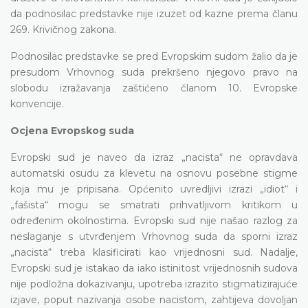
da podnosilac predstavke nije izuzet od kazne prema članu
269. Krivičnog zakona.
Podnosilac predstavke se pred Evropskim sudom žalio da je
presudom Vrhovnog suda prekršeno njegovo pravo na
slobodu izražavanja zaštićeno članom 10. Evropske
konvencije.
Ocjena Evropskog suda
Evropski sud je naveo da izraz „nacista“ ne opravdava
automatski osudu za klevetu na osnovu posebne stigme
koja mu je pripisana. Općenito uvredljivi izrazi „idiot“ i
„fašista“ mogu se smatrati prihvatljivom kritikom u
određenim okolnostima. Evropski sud nije našao razlog za
neslaganje s utvrđenjem Vrhovnog suda da sporni izraz
„nacista“ treba klasificirati kao vrijednosni sud. Nadalje,
Evropski sud je istakao da iako istinitost vrijednosnih sudova
nije podložna dokazivanju, upotreba izrazito stigmatizirajuće
izjave, poput nazivanja osobe nacistom, zahtijeva dovoljan