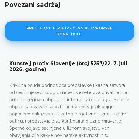
Povezani sadržaj
PREGLEDAJTE SVE IZ - ČLAN 10. EVROPSKE
KONVENCIJE
, 7. juli
Miladze protiv Gruzije (broj 41585/23
2026. godine)
Srazmjerna prekršajna osuda i novčana kazna
a zatvora
podnosiocu predstavke zbog objavljivanja Tik
vatna lica
koji sadrži izuzetno grube i seksualno eksplic
u • Sporne
upućene prepoznatljivim javnim službenicim
i je
kontekstu javne debate o reformi gradskog pr
okujući im
Grubi verbalni napadi usmjereni prvenstveno
ravanje •
bezobzirno omalovažavanje određenih javnih
an
službenika • Nema elemenata političke ili dr
su
satire i nema naznaka da je korišteni jezik služ