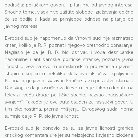
područja: političkom govoru i pitanjima od javnog interesa.
Shodno tome, visok nivo zaštite slobode izražavanja obično
će se dodijeliti kada se primjedbe odnose na pitanje od
javnog interesa.
Evropski sud je napomenuo da Vrhovni sud nije razmatrao
kriterij koliko je R. P. poznat i njegovo prethodno ponašanje.
Naglasio je da je R. P. bio osnivač i vođa desničarske
nacionalne i antiislamske političke stranke, poznata javna
ličnost u vezi sa svojim antiislamskim protestima i javnim
istupima koji su u nekoliko slučajeva uključivali spaljivanje
Kurana, da je javno iskazivao kritički stav o prisustvu islama u
Danskoj, te da je osuđen za klevetu jer je tokom debate na
televiziji vođu druge političke stranke nazvao „nacističkom
svinjom“. Također je dva puta osuđen za rasistički govor. U
tim okolnostima, prema mišljenju Evropskog suda, nema
sumnje da je R. P. bio javna ličnost.
Evropski sud je ponovio da su za javne ličnosti granice
kritičkog komentara šire jer su neizbježno i svjesno izložene