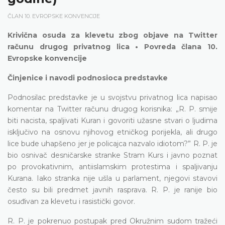
ČLAN 10. EVROPSKE KONVENCIJE
Krivična osuda za klevetu zbog objave na Twitter
računu drugog privatnog lica • Povreda člana 10.
Evropske konvencije
Činjenice i navodi podnosioca predstavke
Podnosilac predstavke je u svojstvu privatnog lica napisao
komentar na Twitter računu drugog korisnika: „R. P. smije
biti nacista, spaljivati Kuran i govoriti užasne stvari o ljudima
isključivo na osnovu njihovog etničkog porijekla, ali drugo
lice bude uhapšeno jer je policajca nazvalo idiotom?” R. P. je
bio osnivač desničarske stranke Stram Kurs i javno poznat
po provokativnim, antiislamskim protestima i spaljivanju
Kurana. Iako stranka nije ušla u parlament, njegovi stavovi
često su bili predmet javnih rasprava. R. P. je ranije bio
osuđivan za klevetu i rasistički govor.
R. P. je pokrenuo postupak pred Okružnim sudom tražeći