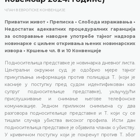
ЧЛАН 8 ЕВРОПСКЕ КОНВЕНЦИЈЕ
Приватни живот • Преписка • Слобода изражавања •
Недостатак адекватних процедуралних гаранција
за оспоравање наводне употребе тајног надзора
новинарке с циљем откривања њених новинарских
извора • Кршење чл. 8 и 10 Конвенције
Подноситељица представке је новинарка дневног листа.
Централни окружни суд је одобрио мјере тајног
прикупљања информација против полицајца Т. (који је
касније у поступку пред судом идентификован као
супруг подноситељице представке), укључујући
прислушкивање и снимање његове телефонске
комуникације. Једном приликом снимљена су два
разговора подноситељице представке и Т. који су се
тицали случаја убиства високог профила. Исти дан
подноситељица представке је објавила чланак о убиству.
У кривичном поступку који је покренут против Т. због