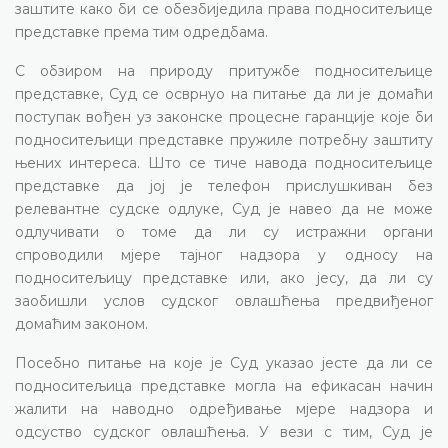
заштите како би се обезбиједила права подноситељице
представке према тим одредбама.
С обзиром на природу притужбе подноситељице
представке, Суд се осврнуо на питање да ли је домаћи
поступак вођен уз законске процесне гаранције које би
подноситељици представке пружиле потребну заштиту
њених интереса. Што се тиче навода подноситељице
представке да јој је телефон прислушкиван без
релевантне судске одлуке, Суд је навео да не може
одлучивати о томе да ли су истражни органи
спроводили мјере тајног надзора у односу на
подноситељицу представке или, ако јесу, да ли су
заобишли услов судског овлашћења предвиђеног
домаћим законом.
Посебно питање на које је Суд указао јесте да ли се
подноситељица представке могла на ефикасан начин
жалити на наводно одређивање мјере надзора и
одсуство судског овлашћења. У вези с тим, Суд је