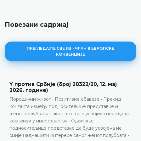
Повезани садржај
ПРЕГЛЕДАЈТЕ СВЕ ИЗ - ЧЛАН 8 ЕВРОПСКЕ
КОНВЕНЦИЈЕ
Елези против Албаније, представка број
17141/21, пресуда од 23. јуна 2026. године
Провјера имовине • Разрјешење дужности тужиоца •
Повреда члана 8. Европске конвенције
ДЕТАЉНИЈЕ