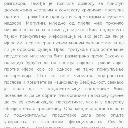
разговора. Такође је тражила дозволу за приступ
документима насталим у контексту кривичног поступка
против Т. тражећи и приступ информацијама о мјерама
надзора. Међутим, ниједно од тијела није пружило
никакво појашњење о томе да ли је она била подвргнута
тајном прикупљању информација и, ако јест, да ли је
мјера била сразмјерна њеним личним околностима и да
ли је одобрио судија. Прво, притужба подноситељице
представке није могла бити разматрана према Закону о
полицији будући да не постоји ниједан правни лијек
против мјера које се односе на тајно прикупљање
информација. Што се тиче министра унутрашњих
послова и Комитета за националну безбједност, свакако
је тачно да је подноситељици представке било
дозвољено да се обрати тим органима на основу сумње
да су јој комуникације пресретнуте, чак и у одсуству
обавјештења о пресретању. Оба наведена органа власти
су подноситељици представке дала само општа
увјеравања о законитом функционисању Службе