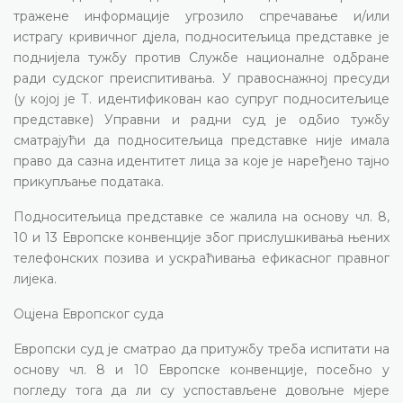
тражене информације угрозило спречавање и/или
истрагу кривичног дјела, подноситељица представке је
поднијела тужбу против Службе националне одбране
ради судског преиспитивања. У правоснажној пресуди
(у којој је Т. идентификован као супруг подноситељице
представке) Управни и радни суд је одбио тужбу
сматрајући да подноситељица представке није имала
право да сазна идентитет лица за које је наређено тајно
прикупљање података.
Подноситељица представке се жалила на основу чл. 8,
10 и 13 Европске конвенције због прислушкивања њених
телефонских позива и ускраћивања ефикасног правног
лијека.
Оцјена Европског суда
Европски суд је сматрао да притужбу треба испитати на
основу чл. 8 и 10 Европске конвенције, посебно у
погледу тога да ли су успостављене довољне мјере