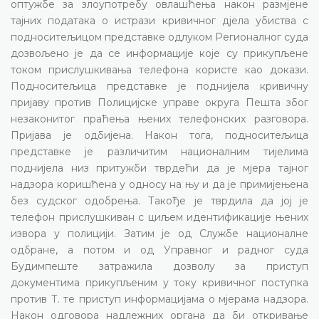
оптужбе за злоупотребу овлашћења након размјене
тајних података о истрази кривичног дјела убиства с
подноситељицом представке одлуком Регионалног суда
дозвољено је да се информације које су прикупљене
током прислушкивања телефона користе као докази.
Подноситељица представке је поднијела кривичну
пријаву против Полицијске управе округа Пешта због
незаконитог праћења њених телефонских разговора.
Пријава је одбијена. Након тога, подноситељица
представке је различитим националним тијелима
поднијела низ притужби тврдећи да је мјера тајног
надзора коришћена у односу на њу и да је примијењена
без судског одобрења. Такође је тврдила да јој је
телефон прислушкиван с циљем идентификације њених
извора у полицији. Затим је од Службе националне
одбране, а потом и од Управног и радног суда
Будимпеште затражила дозволу за приступ
документима прикупљеним у току кривичног поступка
против Т. те приступ информацијама о мјерама надзора.
Након одговора надлежних органа да би откривање