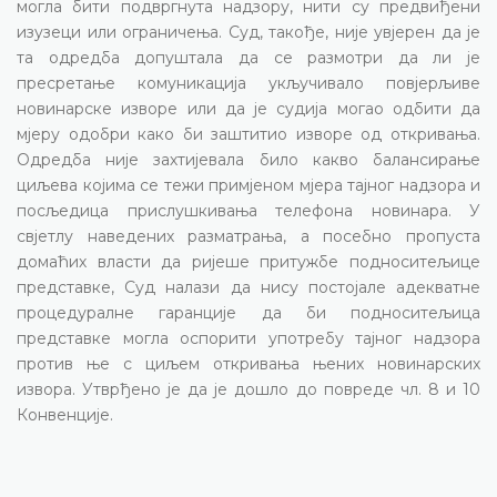
могла бити подвргнута надзору, нити су предвиђени
изузеци или ограничења. Суд, такође, није увјерен да је
та одредба допуштала да се размотри да ли је
пресретање комуникација укључивало повјерљиве
новинарске изворе или да је судија могао одбити да
мјеру одобри како би заштитио изворе од откривања.
Одредба није захтијевала било какво балансирање
циљева којима се тежи примјеном мјера тајног надзора и
посљедица прислушкивања телефона новинара. У
свјетлу наведених разматрања, а посебно пропуста
домаћих власти да ријеше притужбе подноситељице
представке, Суд налази да нису постојале адекватне
процедуралне гаранције да би подноситељица
представке могла оспорити употребу тајног надзора
против ње с циљем откривања њених новинарских
извора. Утврђено је да је дошло до повреде чл. 8 и 10
Конвенције.