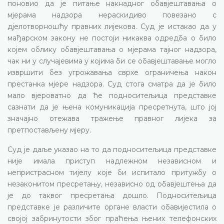
поновио да је питање накнадног обавјештавања о
мјерама надзора нераскидиво повезано с
дјелотворношћу правних лијекова. Суд је истакао да у
мађарском закону не постоји никаква одредба о било
којем облику обавјештавања о мјерама тајног надзора,
чак ни у случајевима у којима би се обавјештавање могло
извршити без угрожавања сврхе ограничења након
престанка мјере надзора. Суд стога сматра да је било
мало вјероватно да ће подноситељица представке
сазнати да је њена комуникација пресретнута, што јој
значајно отежава тражење правног лијека за
претпостављену мјеру.
Суд је даље указао на то да подноситељица представке
није имала приступ надлежном независном и
непристрасном тијелу које би испитало притужбу о
незаконитом пресретању, независно од обавјештења да
је до таквог пресретања дошло. Подноситељица
представке је различите органе власти обавијестила о
својој забринутости због праћења њених телефонских