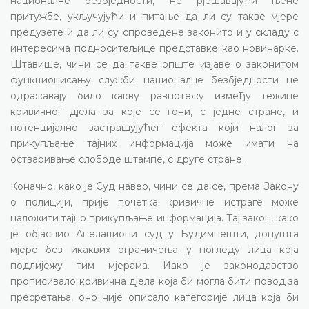
националне безбједности, не рјешавајући њене
притужбе, укључујући и питање да ли су такве мјере
предузете и да ли су спроведене законито и у складу с
интересима подноситељице представке као новинарке.
Штавише, чини се да такве опште изјаве о законитом
функционисању служби националне безбједности не
одражавају било какву равнотежу између тежине
кривичног дјела за које се гони, с једне стране, и
потенцијално застрашујућег ефекта који налог за
прикупљање тајних информација може имати на
остваривање слободе штампе, с друге стране.
Коначно, како је Суд навео, чини се да се, према Закону
о полицији, прије почетка кривичне истраге може
наложити тајно прикупљање информација. Тај закон, како
је објаснио Апелациони суд у Будимпешти, допушта
мјере без икаквих ограничења у погледу лица која
подлијежу тим мјерама. Иако је законодавство
прописивало кривична дјела која би могла бити повод за
пресретања, оно није описало категорије лица која би