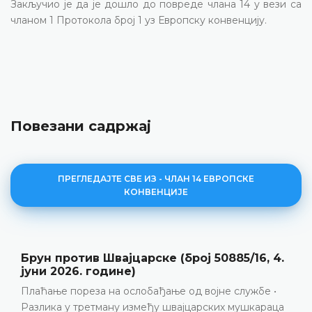
Закључио је да је дошло до повреде члана 14 у вези са
чланом 1 Протокола број 1 уз Европску конвенцију.
Повезани садржај
ПРЕГЛЕДАЈТЕ СВЕ ИЗ - ЧЛАН 14 ЕВРОПСКЕ
КОНВЕНЦИЈЕ
.
Ortega Ortega против Шпаније (број
36325/22, 4. децембар 2025. године)
Неиспуњавање позитивних обавеза да се
а
обезбиједи ефикасна заштита од дискриминације 