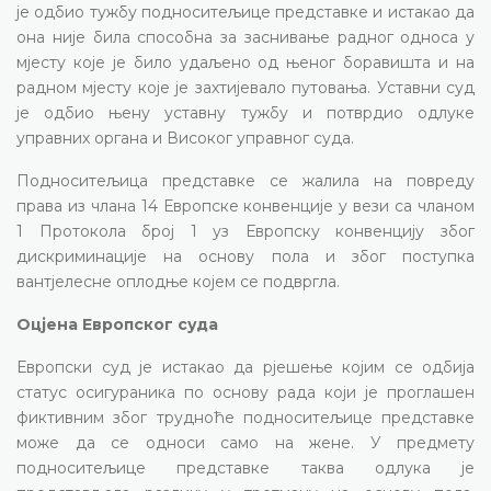
је одбио тужбу подноситељице представке и истакао да
она није била способна за заснивање радног односа у
мјесту које је било удаљено од њеног боравишта и на
радном мјесту које је захтијевало путовања. Уставни суд
је одбио њену уставну тужбу и потврдио одлуке
управних органа и Високог управног суда.
Подноситељица представке се жалила на повреду
права из члана 14 Европске конвенције у вези са чланом
1 Протокола број 1 уз Европску конвенцију због
дискриминације на основу пола и због поступка
вантјелесне оплодње којем се подвргла.
Оцјена Европског суда
Европски суд је истакао да рјешење којим се одбија
статус осигураника по основу рада који је проглашен
фиктивним због трудноће подноситељице представке
може да се односи само на жене. У предмету
подноситељице представке таква одлука је