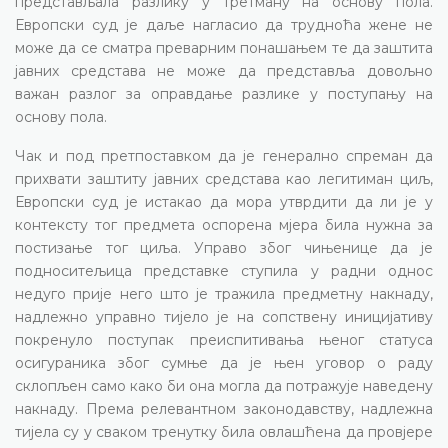
представљала разлику у третману на основу пола.
Европски суд је даље нагласио да трудноћа жене не
може да се сматра преварним понашањем те да заштита
јавних средстава не може да представља довољно
важан разлог за оправдање разлике у поступању на
основу пола.
Чак и под претпоставком да је генерално спреман да
прихвати заштиту јавних средстава као легитиман циљ,
Европски суд је истакао да мора утврдити да ли је у
контексту тог предмета оспорена мјера била нужна за
постизање тог циља. Управо због чињенице да је
подноситељица представке ступила у радни однос
недуго прије него што је тражила предметну накнаду,
надлежно управно тијело је на сопствену иницијативу
покренуло поступак преиспитивања њеног статуса
осигураника због сумње да је њен уговор о раду
склопљен само како би она могла да потражује наведену
накнаду. Према релевантном законодавству, надлежна
тијела су у сваком тренутку била овлашћена да провјере