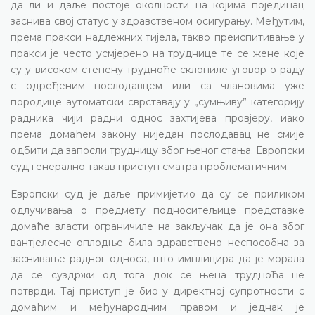
да ли и даље постоје околности на којима појединац
заснива свој статус у здравственом осигурању. Међутим,
према пракси надлежних тијела, такво преиспитивање у
пракси је често усмјерено на труднице те се жене које
су у високом степену трудноће склопиле уговор о раду
с одређеним послодавцем или са члановима уже
породице аутоматски сврставају у „сумњиву” категорију
радника чији радни однос захтијева провјеру, иако
према домаћем закону ниједан послодавац не смије
одбити да запосли трудницу због њеног стања. Европски
суд генерално такав приступ сматра проблематичним.
Европски суд је даље примијетио да су се приликом
одлучивања о предмету подноситељице представке
домаће власти ограничиле на закључак да је она због
вантјелесне оплодње била здравствено неспособна за
заснивање радног односа, што имплицира да је морала
да се суздржи од тога док се њена трудноћа не
потврди. Тај приступ је био у директној супротности с
домаћим и међународним правом и једнак је