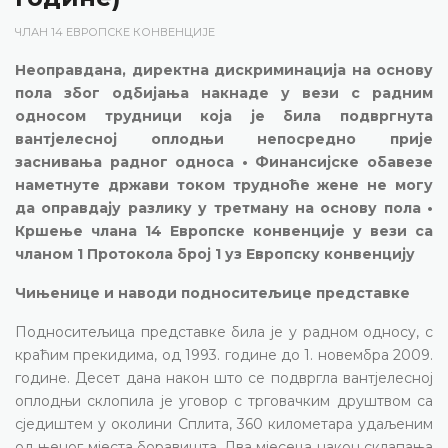
ЧЛАН 14 ЕВРОПСКЕ КОНВЕНЦИЈЕ
Неоправдана, директна дискриминација на основу
пола због одбијања накнаде у вези с радним
односом трудници која је била подвргнута
вантјелесној оплодњи непосредно прије
заснивања радног односа • Финансијске обавезе
наметнуте држави током трудноће жене не могу
да оправдају разлику у третману на основу пола •
Кршење члана 14 Европске конвенције у вези са
чланом 1 Протокола број 1 уз Европску конвенцију
Чињенице и наводи подноситељице представке
Подноситељица представке била је у радном односу, с
краћим прекидима, од 1993. године до 1. новембра 2009.
године. Десет дана након што се подвргла вантјелесној
оплодњи склопила је уговор с трговачким друштвом са
сједиштем у околини Сплита, 360 километара удаљеним
од њеног мјеста боравишта. Два мјесеца након склапања