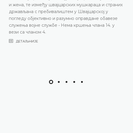
х
основу пола у контексту запошљавања и једнаке
накнаде • Кршење члана 14. Европске конвенције з
заштиту људских права и основних слобода у вези
са чланом 8. Европске конвенције
ДЕТАЉНИЈЕ