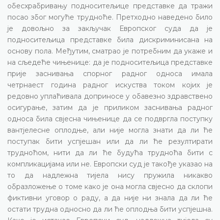
обесхрабривању подноситељице представке да тражи
посао због могуће трудноће. Претходно наведено било
је довољно за закључак Европског суда да је
подноситељица представке била дискриминисана на
основу пола. Међутим, сматрао је потребним да укаже и
на сљедеће чињенице: да је подноситељица представке
прије заснивања спорног радног односа имала
четрнаест година радног искуства током којих је
редовно уплаћивала доприносе у обавезно здравствено
осигурање, затим да је приликом заснивања радног
односа била свјесна чињенице да се подвргла поступку
вантјелесне оплодње, али није могла знати да ли ће
поступак бити успјешан или да ли ће резултирати
трудноћом, нити да ли ће будућа трудноћа бити с
компликацијама или не. Европски суд је такође указао на
то да надлежна тијела нису пружила никакво
образложење о томе како је она могла свјесно да склопи
фиктивни уговор о раду, а да није ни знала да ли ће
остати трудна односно да ли ће оплодња бити успјешна.