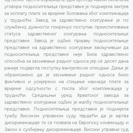
уговора подноситељица представке је поднијела захтјев
за исплату плате за вријеме боловања због компликација
у трудноћи. Завод за здравствено осигурање је по
службеној дужности покренуо поступак преиспитивања
статуса здравственог осигурања подноситељице
представке. Завод је одбио пријаву подноситељице
представке на здравствено осигурање закључивши да
подноситељица представке није била здравствено
способна за заснивање радног односа јер се десет дана
раније подвргла поступку вантјелесне оплодње. Даље је
образложено да је заснивање радног односа било
фиктивно и усмјерено на стицање накнаде плате за
вријеме одсутности с посла због компликација у
трудноћи. Средишњи уред Хрватског завода за
здравствено осигурање одбио је жалбу подноситељице
представке. Подноситељица представке је поднијела
тужбу Високом управном суду тврдећи да је жртва
дискриминације те се позвала на Европску конвенцију и
Закон о сузбијању дискриминације. Високи управни суд