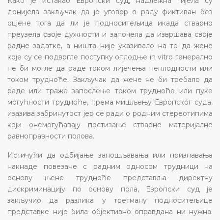
Како је истакао Европски суд, надлежна тијела су
донијела закључак да је уговор о раду фиктиван без
оцјене тога да ли је подноситељица икада стварно
преузела своје дужности и започела да извршава своје
радне задатке, а ништа није указивало на то да жене
које су се подвргле поступку оплодње in vitro генерално
не би могле да раде током лијечења неплодности или
током трудноће. Закључак да жене не би требало да
раде или траже запослење током трудноће или пуке
могућности трудноће, према мишљењу Европског суда,
изазива забринутост јер се ради о родним стереотипима
који онемогућавају постизање стварне материјалне
равноправности полова.
Истичући да одбијање запошљавања или признавања
накнаде повезане с радним односом трудници на
основу њене трудноће представља директну
дискриминацију по основу пола, Европски суд је
закључио да разлика у третману подноситељице
представке није била објективно оправдана ни нужна.