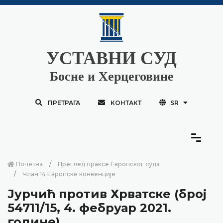
УСТАВНИ СУД
Босне и Херцеговине
ПРЕТРАГА
КОНТАКТ
SR
Почетна
Преглед праксе Европског суда
Члан 14 Европске конвенције
Јурчић против Хрватске (број
54711/15, 4. фебруар 2021.
године)