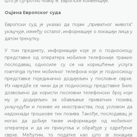
што је супротно члану 8. Европске конвенције.
Оцјена Европског суда
Европски суд је указао да појам „приватног живота“
укључује, између осталог, информације о локацији лица у
датом тренутку.
У том предмету, информације које је о подносиоцу
представке од оператера мобилне телефоније тражио
послодавац односиле су се на коришћење услуга
roaminga путем мобилног телефона који је подносиоцу
представке појединачно додијељен у пословне сврхе.
Из наредбе се чини да је подносиоцу представке било
дозвољено да користи пословни телефонски број који
му је додијељен за обављање приватних позива,
укључујући и позиве из иностранства, под условом да
надокнади трошкове тих позива. Такође, послодавац је
могао да добије такве информације од мобилног
оператера и да их прикупља и обрађује у одређене
сврхе. Међутим, то податке каo што је локација