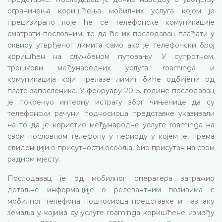
ограничења коришћења мобилних услуга којом је
прецизирано које ће се телефонске комуникације
сматрати пословним, те да ће их послодавац плаћати у
оквиру утврђеног лимита само ако је телефонски број
коришћен на службеном путовању. У супротном,
трошкови међународних услуга roaminga и
комуникација који прелазе лимит биће одбијени од
плате запосленика. У фебруару 2015. године послодавац
је покренуо интерну истрагу због чињенице да су
телефонски рачуни подносиоца представке указивали
на то да је користио међународне услуге roaminga на
свом пословном телефону у периоду у којем је, према
евиденцији о присутности особља, био присутан на свом
радном мјесту.
Послодавац је од мобилног оператера затражио
детаљне информације о релевантним позивима с
мобилног телефона подносиоца представке и назнаку
земаља у којима су услуге roaminga коришћене између