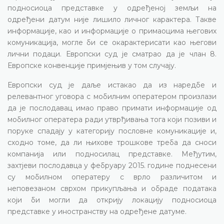
подносиоца представке у одређеној земљи на
одређени датум није лишило личног карактера. Такве
информације, као и информације о примаоцима његових
комуникација, могле би се окарактерисати као његови
лични подаци. Европски суд је сматрао да је члан 8.
Европске конвенције примјењив у том случају.
Европски суд је даље истакао да из наредбе и
релевантног уговора с мобилним оператером произлази
да је послодавац имао право примати информације од
мобилног оператера ради утврђивања тога који позиви и
поруке спадају у категорију пословне комуникације и,
сходно томе, да ли њихове трошкове треба да сноси
компанија или подносилац представке. Међутим,
захтјеви послодавца у фебруару 2015. године поднесени
су мобилном оператеру с врло различитом и
неповезаном сврхом прикупљања и обраде података
који би могли да открију локацију подносиоца
представке у иностранству на одређене датуме.