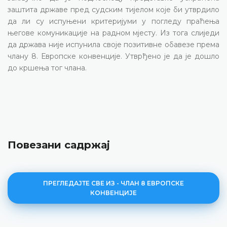
заштита државе пред судским тијелом које би утврдило
да ли су испуњени критеријуми у погледу праћења
његове комуникације на радном мјесту. Из тога слиједи
да држава није испунила своје позитивне обавезе према
члану 8. Европске конвенције. Утврђено је да је дошло
до кршења тог члана.
Повезани садржај
ПРЕГЛЕДАЈТЕ СВЕ ИЗ - ЧЛАН 8 ЕВРОПСКЕ
КОНВЕНЦИЈЕ