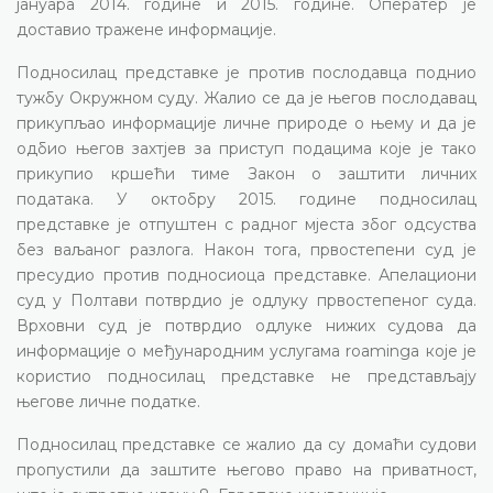
јануара 2014. године и 2015. године. Оператер је
доставио тражене информације.
Подносилац представке је против послодавца поднио
тужбу Окружном суду. Жалио се да је његов послодавац
прикупљао информације личне природе о њему и да је
одбио његов захтјев за приступ подацима које је тако
прикупио кршећи тиме Закон о заштити личних
података. У октобру 2015. године подносилац
представке је отпуштен с радног мјеста због одсуства
без ваљаног разлога. Након тога, првостепени суд је
пресудио против подносиоца представке. Апелациони
суд у Полтави потврдио је одлуку првостепеног суда.
Врховни суд је потврдио одлуке нижих судова да
информације о међународним услугама roaminga које је
користио подносилац представке не представљају
његове личне податке.
Подносилац представке се жалио да су домаћи судови
пропустили да заштите његово право на приватност,