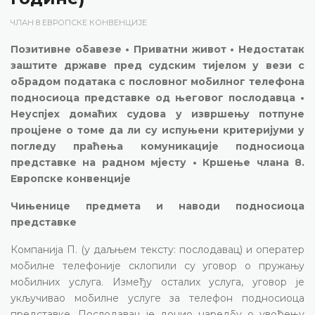
ЧЛАН 8 ЕВРОПСКЕ КОНВЕНЦИЈЕ
Позитивне обавезе • Приватни живот • Недостатак
заштите државе пред судским тијелом у вези с
обрадом података с пословног мобилног телефона
подносиоца представке од његовог послодавца •
Неуспјех домаћих судова у извршењу потпуне
процјене о томе да ли су испуњени критеријуми у
погледу праћења комуникације подносиоца
представке на радном мјесту • Кршење члана 8.
Европске конвенције
Чињенице предмета и наводи подносиоца
представке
Компанија П. (у даљњем тексту: послодавац) и оператер
мобилне телефоније склопили су уговор о пружању
мобилних услуга. Између осталих услуга, уговор је
укључивао мобилне услуге за телефон подносиоца
представке. Послодавац је донио наредбу о увођењу