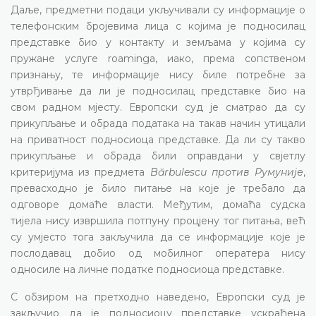
Даље, предметни подаци укључивали су информације о
телефонским бројевима лица с којима је подносилац
представке био у контакту и земљама у којима су
пружане услуге roaminga, иако, према сопственом
признању, те информације нису биле потребне за
утврђивање да ли је подносилац представке био на
свом радном мјесту. Европски суд је сматрао да су
прикупљање и обрада података на такав начин утицали
на приватност подносиоца представке. Да ли су такво
прикупљање и обрада били оправдани у свјетлу
критеријума из предмета
Bărbulescu против Румуније
,
превасходно је било питање на које је требало да
одговоре домаће власти. Међутим, домаћа судска
тијела нису извршила потпуну процјену тог питања, већ
су умјесто тога закључила да се информације које је
послодавац добио од мобилног оператера нису
односиле на личне податке подносиоца представке.
С обзиром на претходно наведено, Европски суд је
закључио да је подносиоцу представке ускраћена