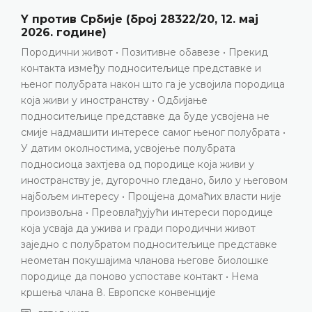
Елези против Албаније, представка бро
17141/21, пресуда од 23. јуна 2026. годин
Провјера имовине • Разрјешење дужности тужиоц
Повреда члана 8. Европске конвенције
ца
ДЕТАЉНИЈЕ
 •
вом
е
е