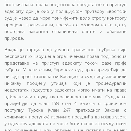
ограничавање права подносиоца представке на приступ
адвокату док је био у полицијском притвору Европски
суд је навео да мора примијенити врло строгу контролу
процјене правичности, посебно с обзиром на то да су
постојала законска ограничења опште и обавезне
природе.
Влада је тврдила да укупна правичност суђења није
бесповратно нарушена ограничењем права подносиоца
представке на приступ адвокату током фазе прије
суђења. У вези с тим, Европски суд прво примјећује да
ни суд првог степена ни Касациони суд нису извршили
никакву процјену утицаја који је процедурални
недостатак (одсуство адвоката) могао имати на права
одбране или на укупну правичност поступка. Суд даље
примјећује да члан 148 став 4 Закона о кривичном
поступку Турске (члан 247 претходног Закона о
кривичном поступку) изричито предвиђа да изјава узета
у одсуству адвоката не може бити основ за осуду, осим
ако осумњичени или оптужени не потврди ту изјаву