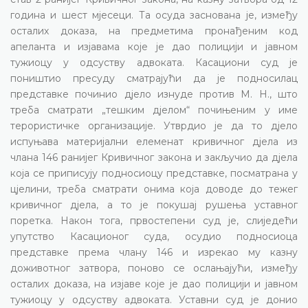
година и шест мјесеци. Та осуда заснована је, између
осталих доказа, на предметима пронађеним код
апеланта и изјавама које је дао полицији и јавном
тужиоцу у одсуству адвоката. Касациони суд је
поништио пресуду сматрајући да је подносилац
представке починио дјело изнуде против М. Н., што
треба сматрати „тешким дјелом“ почињеним у име
терористичке организације. Утврдио је да то дјело
испуњава материјални елеменат кривичног дјела из
члана 146 ранијег Кривичног закона и закључио да дјела
која се приписују подносиоцу представке, посматрана у
цјелини, треба сматрати онима која доводе до тежег
кривичног дјела, а то је покушај рушења уставног
поретка. Након тога, првостепени суд је, слиједећи
упутство Касационог суда, осудио подносиоца
представке према члану 146 и изрекао му казну
доживотног затвора, поново се ослањајући, између
осталих доказа, на изјаве које је дао полицији и јавном
тужиоцу у одсуству адвоката. Уставни суд је донио