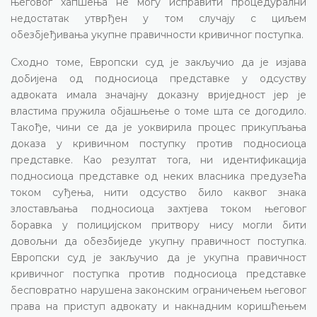
његовог хапшења не могу исправити процедурални
недостатак утврђен у том случају с циљем
обезбјеђивања укупне правичности кривичног поступка.
Сходно томе, Европски суд је закључио да је изјава
добијена од подносиоца представке у одсуству
адвоката имала значајну доказну вриједност јер је
властима пружила објашњење о томе шта се догодило.
Такође, чини се да је уоквирила процес прикупљања
доказа у кривичном поступку против подносиоца
представке. Као резултат тога, ни идентификација
подносиоца представке од неких власника предузећа
током суђења, нити одсуство било каквог знака
злостављања подносиоца захтјева током његовог
боравка у полицијском притвору нису могли бити
довољни да обезбиједе укупну правичност поступка.
Европски суд је закључио да је укупна правичност
кривичног поступка против подносиоца представке
бесповратно нарушена законским ограничењем његовог
права на приступ адвокату и накнадним коришћењем