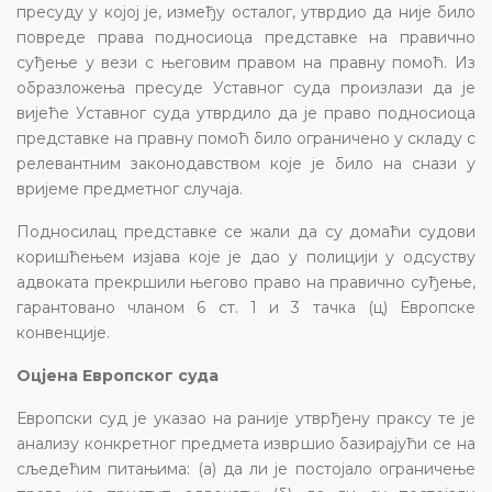
пресуду у којој је, између осталог, утврдио да није било
повреде права подносиоца представке на правично
суђење у вези с његовим правом на правну помоћ. Из
образложења пресуде Уставног суда произлази да је
вијеће Уставног суда утврдило да је право подносиоца
представке на правну помоћ било ограничено у складу с
релевантним законодавством које је било на снази у
вријеме предметног случаја.
Подносилац представке се жали да су домаћи судови
коришћењем изјава које је дао у полицији у одсуству
адвоката прекршили његово право на правично суђење,
гарантовано чланом 6 ст. 1 и 3 тачка (ц) Европске
конвенције.
Оцјена Европског суда
Европски суд је указао на раније утврђену праксу те је
анализу конкретног предмета извршио базирајући се на
сљедећим питањима: (а) да ли је постојало ограничење