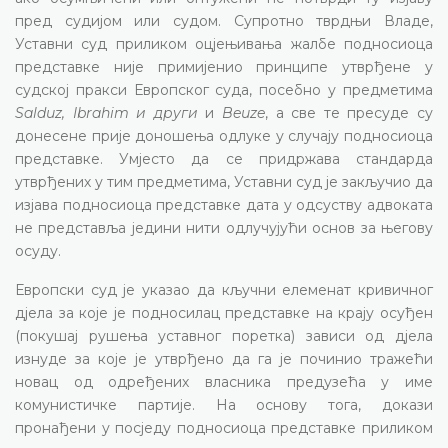
пред судијом или судом. Супротно тврдњи Владе,
Уставни суд приликом оцјењивања жалбе подносиоца
представке није примијенио принципе утврђене у
судској пракси Европског суда, посебно у предметима
Salduz, Ibrahim и други
и
Beuze
, а све те пресуде су
донесене прије доношења одлуке у случају подносиоца
представке. Умјесто да се придржава стандарда
утврђених у тим предметима, Уставни суд је закључио да
изјава подносиоца представке дата у одсуству адвоката
не представља једини нити одлучујући основ за његову
осуду.
Европски суд је указао да кључни елеменат кривичног
дјела за које је подносилац представке на крају осуђен
(покушај рушења уставног поретка) зависи од дјела
изнуде за које је утврђено да га је починио тражећи
новац од одређених власника предузећа у име
комунистичке партије. На основу тога, докази
пронађени у посједу подносиоца представке приликом