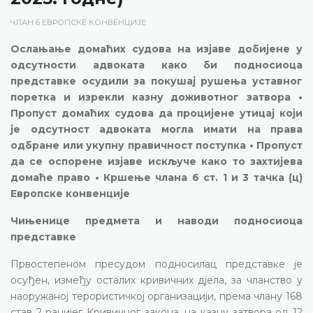
ЧЛАН 6 ЕВРОПСКЕ КОНВЕНЦИЈЕ
Ослањање домаћих судова на изјаве добијене у
одсутности адвоката како би подносиоца
представке осудили за покушај рушења уставног
поретка и изрекли казну доживотног затвора •
Пропуст домаћих судова да процијене утицај који
је одсутност адвоката могла имати на права
одбране или укупну правичност поступка • Пропуст
да се оспорене изјаве искључе како то захтијева
домаће право • Кршење члана 6 ст. 1 и 3 тачка (ц)
Европске конвенције
Чињенице предмета и наводи подносиоца
представке
Првостепеном пресудом подносилац представке је
осуђен, између осталих кривичних дјела, за чланство у
наоружаној терористичкој организацији, према члану 168
став 2 ранијег Кривичног закона, на казну затвора од 12