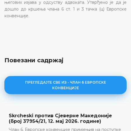
његових изјава у одсуству адвоката. Утврђено је да је
дошло до кршења члана 6 ст. 1 и 3 тачка (ц) Европске
конвенције.
Повезани садржај
ПРЕГЛЕДАЈТЕ СВЕ ИЗ - ЧЛАН 6 ЕВРОПСКЕ
КОНВЕНЦИЈЕ
Аничић против Србије (број 36639/22, 9.
јуни 2026. године)
Прекршајни поступак • Кажњавање за изазивање