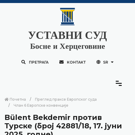
УСТАВНИ СУД
Босне и Херцеговине
ПРЕТРАГА
КОНТАКТ
SR
Почетна
Преглед праксе Европског суда
Члан 6 Европске конвенције
Bülent Bekdemir против
Турске (број 42881/18, 17. јуни
2025. годне)