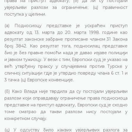
права на приступ адвокату; (б) да ли су постојали
увјерљиви разлози за ограничење; (ц) правичност
поступка у цјелини.
(а) Подносиоцу представке је ускраћен приступ
адвокату од 13. марта до 20. марта 1998. године као
резултат законске забране прописане чланом 31 Закона
број 3842. Као резултат тога, подносилац представке
био је без правне помоћи када је давао изјаве полицији
и јавном тужиоцу. У вези с тим, Европски суд је указао на
већ утврђену праксу у случајевима против Турске у
сличној ситуацији гдје је утврдио повреду члана 6 ст. 1 и
3 тачка (ц) Европске конвенције.
(б) Како Влада није тврдила да су постојали увјерљиви
разлози који оправдавају ограничење права подносиоца
представке на приступ адвокату, Европски суд је сходно
томе сматрао да такви разлози нису постојали у
конкретном случају.
(ц) У одсуству било каквих увјерљивих разлога за