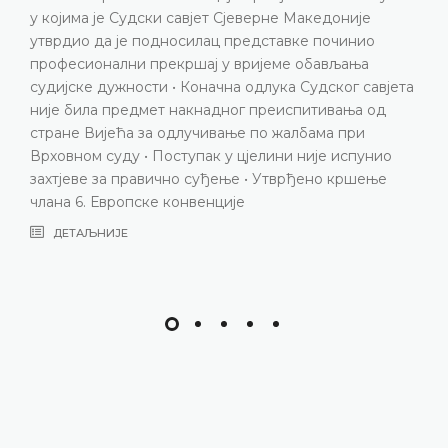
саобраћајне несреће • Приговор четвртог степена •
Нема повреде члана 6. Европске конвенције
ДЕТАЉНИЈЕ