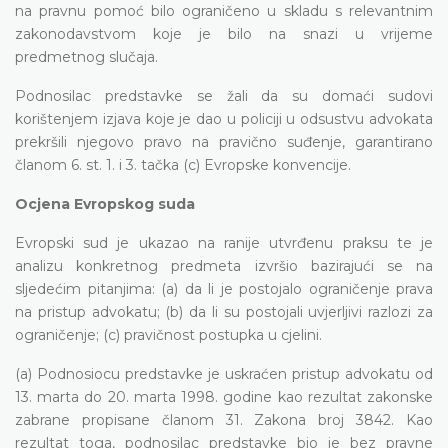
na pravnu pomoć bilo ograničeno u skladu s relevantnim
zakonodavstvom koje je bilo na snazi u vrijeme
predmetnog slučaja.
Podnosilac predstavke se žali da su domaći sudovi
korištenjem izjava koje je dao u policiji u odsustvu advokata
prekršili njegovo pravo na pravično suđenje, garantirano
članom 6. st. 1. i 3. tačka (c) Evropske konvencije.
Ocjena Evropskog suda
Evropski sud je ukazao na ranije utvrđenu praksu te je
analizu konkretnog predmeta izvršio bazirajući se na
sljedećim pitanjima: (a) da li je postojalo ograničenje prava
na pristup advokatu; (b) da li su postojali uvjerljivi razlozi za
ograničenje; (c) pravičnost postupka u cjelini.
(a) Podnosiocu predstavke je uskraćen pristup advokatu od
13. marta do 20. marta 1998. godine kao rezultat zakonske
zabrane propisane članom 31. Zakona broj 3842. Kao
rezultat toga, podnosilac predstavke bio je bez pravne