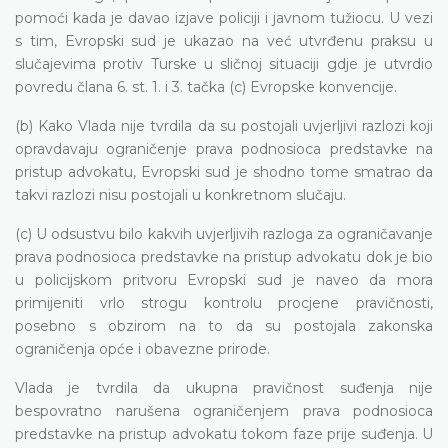
pomoći kada je davao izjave policiji i javnom tužiocu. U vezi
s tim, Evropski sud je ukazao na već utvrđenu praksu u
slučajevima protiv Turske u sličnoj situaciji gdje je utvrdio
povredu člana 6. st. 1. i 3. tačka (c) Evropske konvencije.
(b) Kako Vlada nije tvrdila da su postojali uvjerljivi razlozi koji
opravdavaju ograničenje prava podnosioca predstavke na
pristup advokatu, Evropski sud je shodno tome smatrao da
takvi razlozi nisu postojali u konkretnom slučaju.
(c) U odsustvu bilo kakvih uvjerljivih razloga za ograničavanje
prava podnosioca predstavke na pristup advokatu dok je bio
u policijskom pritvoru Evropski sud je naveo da mora
primijeniti vrlo strogu kontrolu procjene pravičnosti,
posebno s obzirom na to da su postojala zakonska
ograničenja opće i obavezne prirode.
Vlada je tvrdila da ukupna pravičnost suđenja nije
bespovratno narušena ograničenjem prava podnosioca
predstavke na pristup advokatu tokom faze prije suđenja. U