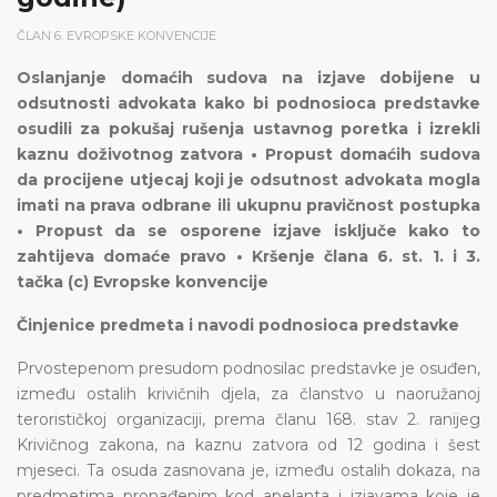
ČLAN 6. EVROPSKE KONVENCIJE
Oslanjanje domaćih sudova na izjave dobijene u
odsutnosti advokata kako bi podnosioca predstavke
osudili za pokušaj rušenja ustavnog poretka i izrekli
kaznu doživotnog zatvora • Propust domaćih sudova
da procijene utjecaj koji je odsutnost advokata mogla
imati na prava odbrane ili ukupnu pravičnost postupka
• Propust da se osporene izjave isključe kako to
zahtijeva domaće pravo • Kršenje člana 6. st. 1. i 3.
tačka (c) Evropske konvencije
Činjenice predmeta i navodi podnosioca predstavke
Prvostepenom presudom podnosilac predstavke je osuđen,
između ostalih krivičnih djela, za članstvo u naoružanoj
terorističkoj organizaciji, prema članu 168. stav 2. ranijeg
Krivičnog zakona, na kaznu zatvora od 12 godina i šest
mjeseci. Ta osuda zasnovana je, između ostalih dokaza, na
predmetima pronađenim kod apelanta i izjavama koje je