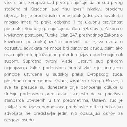
vezi s tim, Evropski sud prvo primjećuje da ni sud prvog
stepena ni Kasacioni sud nisu izvršili nikakvu procjenu
utjecaja koji je proceduralni nedostatak (odsustvo advokata)
mogao imati na prava odbrane ili na ukupnu pravičnost
postupka. Sud dalje primjećuje da član 148. stav 4. Zakona o
krivičnom postupku Turske (član 247. prethodnog Zakona o
krivičnom postupku) izričito predviđa da izjava uzeta u
odsustvu advokata ne može biti osnov za osudu, osim ako
osumnjičeni ili optuženi ne potvrdi tu izjavu pred sudijom ili
sudom. Suprotno tvrdnji Vlade, Ustavni sud prilikom
ocjenjivanja žalbe podnosioca predstavke nije primijenio
principe utvrđene u sudskoj praksi Evropskog suda,
posebno u predmetima
Salduz, Ibrahim i drugi
i
Beuze
, a
sve te presude su donesene prije donošenja odluke u
slučaju podnosioca predstavke. Umjesto da se pridržava
standarda utvrđenih u tim predmetima, Ustavni sud je
zaključio da izjava podnosioca predstavke data u odsustvu
advokata ne predstavlja jedini niti odlučujući osnov za
njegovu osudu.