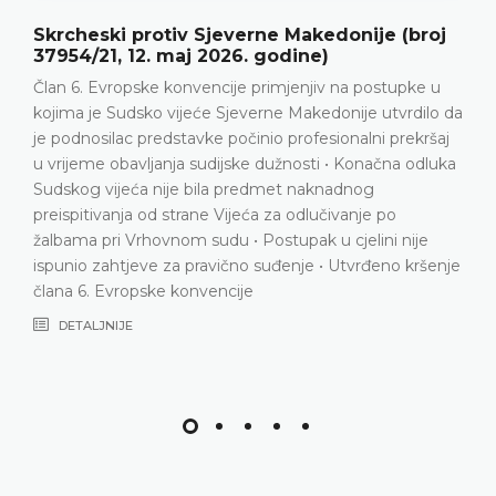
rne Makedonije (broj
Aničić protiv Srbije (br
 godine)
2026. godine)
primjenjiv na postupke u
Prekršajni postupak • Kažnjav
erne Makedonije utvrdilo da
saobraćajne nesreće • Prigov
nio profesionalni prekršaj
Nema povrede člana 6. Evro
e dužnosti • Konačna odluka
DETALJNIJE
edmet naknadnog
ća za odlučivanje po
Postupak u cjelini nije
 suđenje • Utvrđeno kršenje