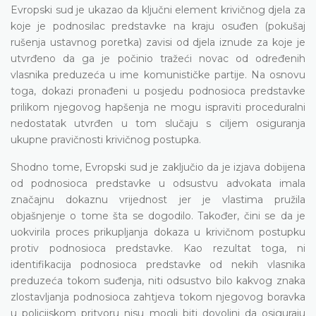
Evropski sud je ukazao da ključni element krivičnog djela za
koje je podnosilac predstavke na kraju osuđen (pokušaj
rušenja ustavnog poretka) zavisi od djela iznude za koje je
utvrđeno da ga je počinio tražeći novac od određenih
vlasnika preduzeća u ime komunističke partije. Na osnovu
toga, dokazi pronađeni u posjedu podnosioca predstavke
prilikom njegovog hapšenja ne mogu ispraviti proceduralni
nedostatak utvrđen u tom slučaju s ciljem osiguranja
ukupne pravičnosti krivičnog postupka.
Shodno tome, Evropski sud je zaključio da je izjava dobijena
od podnosioca predstavke u odsustvu advokata imala
značajnu dokaznu vrijednost jer je vlastima pružila
objašnjenje o tome šta se dogodilo. Također, čini se da je
uokvirila proces prikupljanja dokaza u krivičnom postupku
protiv podnosioca predstavke. Kao rezultat toga, ni
identifikacija podnosioca predstavke od nekih vlasnika
preduzeća tokom suđenja, niti odsustvo bilo kakvog znaka
zlostavljanja podnosioca zahtjeva tokom njegovog boravka
u policijskom pritvoru nisu mogli biti dovoljni da osiguraju