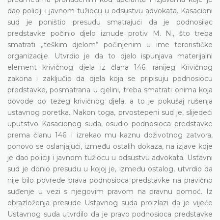
dao policiji i javnom tužiocu u odsustvu advokata. Kasacioni
sud je poništio presudu smatrajući da je podnosilac
predstavke počinio djelo iznude protiv M. N., što treba
smatrati „teškim djelom“ počinjenim u ime terorističke
organizacije. Utvrdio je da to djelo ispunjava materijalni
element krivičnog djela iz člana 146. ranijeg Krivičnog
zakona i zaključio da djela koja se pripisuju podnosiocu
predstavke, posmatrana u cjelini, treba smatrati onima koja
dovode do težeg krivičnog djela, a to je pokušaj rušenja
ustavnog poretka. Nakon toga, prvostepeni sud je, slijedeći
uputstvo Kasacionog suda, osudio podnosioca predstavke
prema članu 146. i izrekao mu kaznu doživotnog zatvora,
ponovo se oslanjajući, između ostalih dokaza, na izjave koje
je dao policiji i javnom tužiocu u odsustvu advokata. Ustavni
sud je donio presudu u kojoj je, između ostalog, utvrdio da
nije bilo povrede prava podnosioca predstavke na pravično
suđenje u vezi s njegovim pravom na pravnu pomoć. Iz
obrazloženja presude Ustavnog suda proizlazi da je vijeće
Ustavnog suda utvrdilo da je pravo podnosioca predstavke