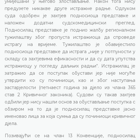
умијешани у његово злостављање. Након тога нису
предузете никакве друге истражне радње. Одлуком
суда одобрен је захтјев подносиоца представке и
наложен додатни судскомедицински преглед.
Подносилац представке је поднио жалбу регионалном
тужилаштву због пропуста истражиоца да спроведе
истрагу на вријеме. Тужилаштво је обавијестило
подносиоца представке да истрага „није у потпуности у
складу са захтјевима ефикасности и да су дата упутства
истражиоцу у погледу даљњих радњи“. Истражилац је
затражио да се поступак обустави јер није могуће
утврдити ко су починиоци, као и због наступања
застарјелости (петнаест година за дјело из члана 365
став 2 Кривичног законика). Судови су такав захтјев
одбили јер нису нашли основ за обустављање поступка с
обзиром на то да је подносилац представке јасно
именовао лица за која сумња да су починиоци кривичног
дјела.
Позивајући се на члан 13 Конвенције, подносилац