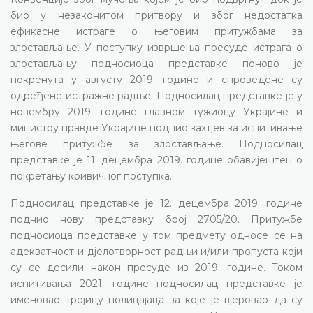
био у незаконитом притвору и због недостатка
ефикасне истраге о његовим притужбама за
злостављање. У поступку извршења пресуде истрага о
злостављању подносиоца представке поново је
покренута у августу 2019. године и спроведене су
одређене истражне радње. Подносилац представке је у
новембру 2019. године главном тужиоцу Украјине и
министру правде Украјине поднио захтјев за испитивање
његове притужбе за злостављање. Подносилац
представке је 11. децембра 2019. године обавијештен о
покретању кривичног поступка.
Подносилац представке је 12. децембра 2019. године
поднио нову представку број 2705/20. Притужбе
подносиоца представке у том предмету односе се на
адекватност и дјелотворност радњи и/или пропуста који
су се десили након пресуде из 2019. године. Током
испитивања 2021. године подносилац представке је
именовао тројицу полицајаца за које је вјеровао да су