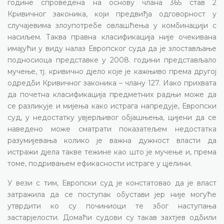
године спроведена на основу члана 365 став 2
Кривичног законика, који предвиђа одговорност у
случајевима злоупотребе овлашћења у комбинацији с
насиљем. Таква правна класификација није очекивана
имајући у виду налаз Европског суда да је злостављање
подносиоца представке у 2008. години представљало
мучење, тј. кривично дјело које је кажњиво према другој
одредби Кривичног законика – члану 127. Иако прихвата
да почетна класификација предметних радњи може да
се разликује и мијења како истрага напредује, Европски
суд, у недостатку увјерљивог објашњења, цијени да се
наведено може сматрати показатељем недостатка
разумијевања колико је важна дужност власти да
истражи дјела такве тежине као што је мучење и, према
томе, подривањем ефикасности истраге у цјелини.
У вези с тим, Европски суд је констатовао да је власт
затражила да се поступак обустави јер није могуће
утврдити ко су починиоци те због наступања
застарјелости. Домаћи судови су такав захтјев одбили