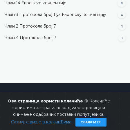
Члан 14 Европске конвенције
8
Члан 3 Протокола број 1 уз Европску конвенцију
3
Члан 2 Протокола број 7
1
Члан 4 Протокола број 7
1
Уставни суд Босне и Херцеговине
Ова страница користи колачиће
🍪 Колачиће
користимо за правилан рад web странице и
снимање одабраних поставки попут језика.
Сазнајте више о колачићима
СЛАЖЕМ СЕ
Copyrights @ 2026
Уставни суд БиХ
Сва права задржана.