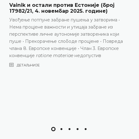
Беднарек и остали против Пољске (број
58207/14, 10. јули 2025. године)
Дискриминација на основу сексуалне оријентације •
Домаћи правни оквир није укључивао сексуалну
оријентацију као мотив за почињење злочина из
мржње • Повреда члана 3 Европске конвенције у
вези са чланом 14 Конвенције
ДЕТАЉНИЈЕ