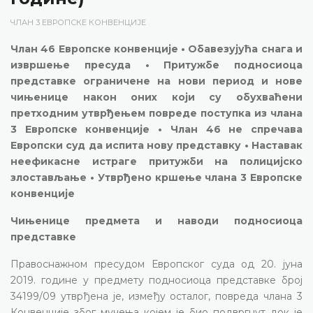
ЧЛАН 3 ЕВРОПСКЕ КОНВЕНЦИЈЕ
Члан 46 Европске конвенције • Обавезујућа снага и
извршење пресуда • Притужбе подносиоца
представке ограничене на нови период и нове
чињенице након оних који су обухваћени
претходним утврђењем повреде поступка из члана
3 Европске конвенције • Члан 46 не спречава
Европски суд да испита нову представку • Наставак
неефикасне истраге притужби на полицијско
злостављање • Утврђено кршење члана 3 Европске
конвенције
Чињенице предмета и наводи подносиоца
представке
Правоснажном пресудом Европског суда од 20. јуна
2019. године у предмету подносиоца представке број
34199/09 утврђена је, између осталог, повреда члана 3
Конвенције због мучења којем је био подвргнут док је