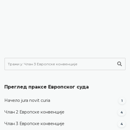
Преглед праксе Европског суда
Начело jura novit curia
1
Члан 2 Европске конвенције
4
Члан 3 Европске конвенције
4