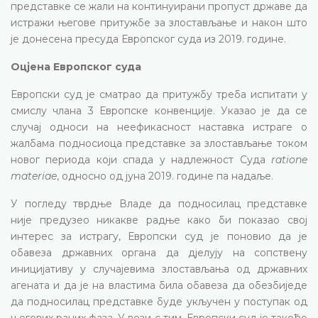
представке се жали на континуирани пропуст државе да
истражи његове притужбе за злостављање и након што
је донесена пресуда Европског суда из 2019. године.
Оцјена Европског суда
Европски суд је сматрао да притужбу треба испитати у
смислу члана 3 Европске конвенције. Указао је да се
случај односи на неефикасност наставка истраге о
жалбама подносиоца представке за злостављање током
новог периода који спада у надлежност Суда
ratione
materiae
, односно од јуна 2019. године па надаље.
У погледу тврдње Владе да подносилац представке
није предузео никакве радње како би показао свој
интерес за истрагу, Европски суд је поновио да је
обавеза државних органа да дјелују на сопствену
иницијативу у случајевима злостављања од државних
агената и да је на властима била обавеза да обезбиједе
да подносилац представке буде укључен у поступак од
његових раних фаза. У вези с тим, Европски суд је такође