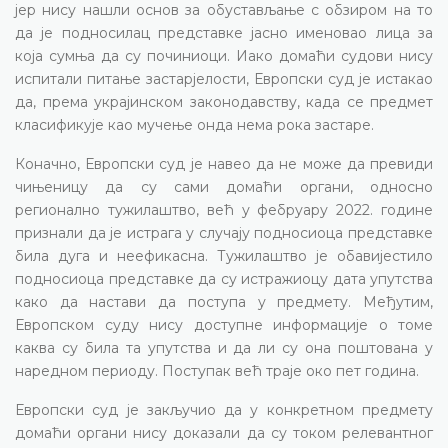
јер нису нашли основ за обустављање с обзиром на то
да је подносилац представке јасно именовао лица за
која сумња да су починиоци. Иако домаћи судови нису
испитали питање застарјелости, Европски суд је истакао
да, према украјинском законодавству, када се предмет
класификује као мучење онда нема рока застаре.
Коначно, Европски суд је навео да не може да превиди
чињеницу да су сами домаћи органи, односно
регионално тужилаштво, већ у фебруару 2022. године
признали да је истрага у случају подносиоца представке
била дуга и неефикасна. Тужилаштво је обавијестило
подносиоца представке да су истражиоцу дата упутства
како да настави да поступа у предмету. Међутим,
Европском суду нису доступне информације о томе
каква су била та упутства и да ли су она поштована у
наредном периоду. Поступак већ траје око пет година.
Европски суд је закључио да у конкретном предмету
домаћи органи нису доказали да су током релевантног