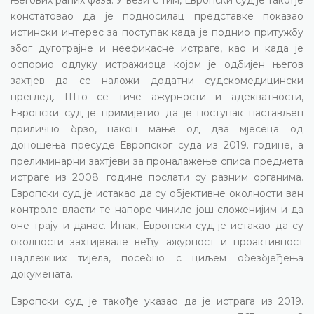
констатовао да је подносилац представке показао
истински интерес за поступак када је поднио притужбу
због дуготрајне и неефикасне истраге, као и када је
оспорио одлуку истражиоца којом је одбијен његов
захтјев да се наложи додатни судскомедицински
преглед. Што се тиче ажурности и адекватности,
Европски суд је примијетио да је поступак настављен
прилично брзо, након мање од два мјесеца од
доношења пресуде Европског суда из 2019. године, а
прелиминарни захтјеви за проналажење списа предмета
истраге из 2008. године послати су разним органима.
Европски суд је истакао да су објективне околности ван
контроле власти те напоре чиниле још сложенијим и да
оне трају и данас. Ипак, Европски суд је истакао да су
околности захтијевале већу ажурност и проактивност
надлежних тијела, посебно с циљем обезбјеђења
докумената.
Европски суд је такође указао да је истрага из 2019.