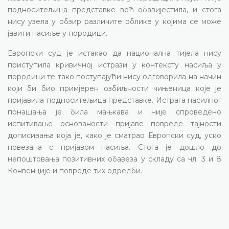
подноситељица представке већ обавијестила, и стога
нису узела у обзир различите облике у којима се може
јавити насиље у породици.
Европски суд је истакао да национална тијела нису
приступила кривичној истрази у контексту насиља у
породици те тако поступајући нису одговорила на начин
који би био примјерен озбиљности чињеница које је
пријавила подноситељица представке. Истрага насилног
понашања је била мањкава и није спроведено
испитивање основаности пријаве повреде тајности
дописивања која је, како је сматрао Европски суд, уско
повезана с пријавом насиља. Стога је дошло до
непоштовања позитивних обавеза у складу са чл. 3 и 8
Конвенције и повреде тих одредби.