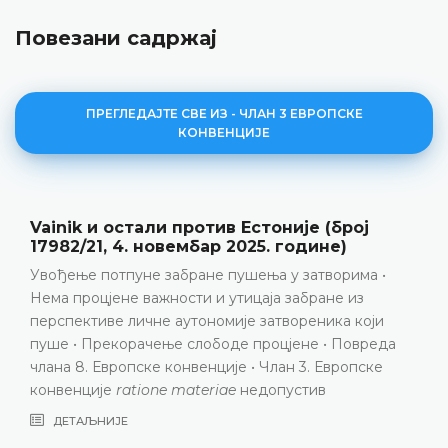
Повезани садржај
ПРЕГЛЕДАЈТЕ СВЕ ИЗ - ЧЛАН 3 ЕВРОПСКЕ
КОНВЕНЦИЈЕ
Беднарек и остали против Пољске (бро
58207/14, 10. јули 2025. године)
Дискриминација на основу сексуалне оријентације
Домаћи правни оквир није укључивао сексуалну
оријентацију као мотив за почињење злочина из
мржње • Повреда члана 3 Европске конвенције у
вези са чланом 14 Конвенције
ДЕТАЉНИЈЕ