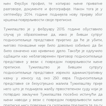
њен Фејсбук профил, те копирао њене приватне
разговоре, документе и фотографије. Након тога је у
септембру 2014. године поднијела нову пријаву због
кршења повјерљивости своје преписке.
Тужилаштво је у фебруару 2015. године обуставило
случај уз образложење да, иако је бивши супруг
подноситељице представке пријетио да ће је убити,
његово понашање није било довољно озбиљно да би
било означено као кривично дјело. Такође је одлучило
одбацити као неблаговремен приговор подноситељице
представке у вези с повредом повјерљивости њене
преписке. Тужилаштво је бившем супругу
подноситељице представке изрекло административну
казну у износу од око 250 евра. Подноситељица
представке се безуспјешно жалила Тужилаштву прије
него што је поднијела жалбу првостепеном суду који је
потврдио закључке Тужилаштва посебно истичући да
њени наводи у вези с повредом повјерљивости њене
преписке нису повезани са садржајем предмета те да су