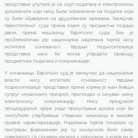
представке упутила је на скуп података и електронских
докумената који нису били ограничени на податке који
су били објављени на друштвеним мрежама. Закључак
првостепеног суда према којем су предметни подаци
јавни, према мишљењу Европског суда, био је
проблематичан јер национална надлежна тијела нису
испитала основаност тврдњи подноситељице
представке како би могла утврдити природу
предметних података и комуникације.
У коначници, Европски суд је закључио да националне
власти нису испитале основаност тврдњи
подноситељице представке према којима је њен бивши
супруг незаконито пресрео, прегледао и сачувао њену
електронску комуникацију. Нису предузеле
процедуралне мјере ради прикупљања доказа који би
омогућили утврђивање стварних чињеница и њихове
правне карактеризације. Надлежна тијела показала су
претјеран формализам јер су искључила било какву
повезаност са случајем насиља у породици, о којем их је