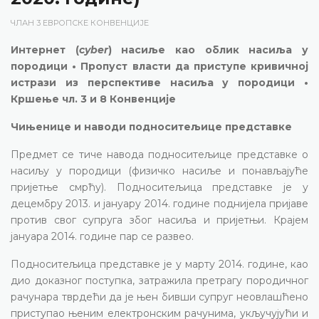
ЧЛАН 3 ЕВРОПСКЕ КОНВЕНЦИЈЕ
Интернет (
cyber
) насиље као облик насиља у
породици • Пропуст власти да приступе кривичној
истрази из перспективе насиља у породици •
Кршење чл. 3 и 8 Конвенције
Чињенице и наводи подноситељице представке
Предмет се тиче навода подноситељице представке о
насиљу у породици (физичко насиље и понављајуће
пријетње смрћу). Подноситељица представке је у
децембру 2013. и јануару 2014. године поднијела пријаве
против свог супруга због насиља и пријетњи. Крајем
јануара 2014. године пар се развео.
Подноситељица представке је у марту 2014. године, као
дио доказног поступка, затражила претрагу породичног
рачунара тврдећи да је њен бивши супруг неовлашћено
приступао њеним електронским рачунима, укључујући и