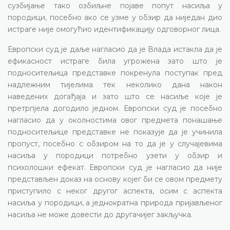
сузбијање тако озбиљне појаве попут насиља у
породици, посебно ако се узме у обзир да ниједан дио
истраге није омогућио идентификацију одговорног лица.
Европски суд је даље нагласио да је Влада истакла да је
ефикасност истраге била угрожена зато што је
подноситељица представке покренула поступак пред
надлежним тијелима тек неколико дана након
наведених догађаја и зато што се насиље које је
претрпјела догодило једном. Европски суд је посебно
нагласио да у околностима овог предмета понашање
подноситељице представке не показује да је учинила
пропуст, посебно с обзиром на то да је у случајевима
насиља у породици потребно узети у обзир и
психолошки ефекат. Европски суд је нагласио да није
представљен доказ на основу којег би се овом предмету
приступило с неког другог аспекта, осим с аспекта
насиља у породици, а једнократна природа пријављеног
насиља не може довести до другачијег закључка.