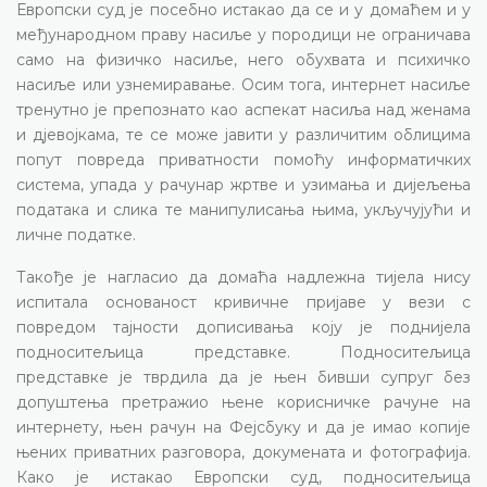
Европски суд је посебно истакао да се и у домаћем и у
међународном праву насиље у породици не ограничава
само на физичко насиље, него обухвата и психичко
насиље или узнемиравање. Осим тога, интернет насиље
тренутно је препознато као аспекат насиља над женама
и дјевојкама, те се може јавити у различитим облицима
попут повреда приватности помоћу информатичких
система, упада у рачунар жртве и узимања и дијељења
података и слика те манипулисања њима, укључујући и
личне податке.
Такође је нагласио да домаћа надлежна тијела нису
испитала основаност кривичне пријаве у вези с
повредом тајности дописивања коју је поднијела
подноситељица представке. Подноситељица
представке је тврдила да је њен бивши супруг без
допуштења претражио њене корисничке рачуне на
интернету, њен рачун на Фејсбуку и да је имао копије
њених приватних разговора, докумената и фотографија.
Како је истакао Европски суд, подноситељица