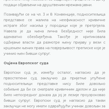
подаци објављени на друштвеним мрежама јавни.
Позивајући се на чл. 3 и 8 Конвенције, подноситељица
представке се жалила на неефикасност кривичне
истраге због насиља у породици које је претрпјела.
Навела је да њена лична безбједност није била
адекватно обезбијеђена. Такође је критиковала
одбијање власти да размотре њену пријаву у вези с
кршењем њених права на повјерљивост преписке које је
учинио њен бивши супруг.
Оцјена Европског суда
Европски суд је, између осталог, нагласио да је
првостепени суд закључио да пријетње упућене
подноситељици представке нису биле довољно
озбиљне да би се сматрале кривичним дјелом и да није
било непосредног доказа да јој је лезије проузроковао
бивши супруг. Европски суд је нагласио да такви
закључци не могу имати одвраћујући учинак довољан за