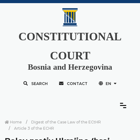
CONSTITUTIONAL
COURT
Bosnia and Herzegovina
SEARCH
CONTACT
EN
Home
Digest of the Case Law of the ECtHR
Article 3 of the ECHR