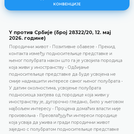
КОНВЕНЦИЈЕ
Елези против Албаније, представка број
17141/21, пресуда од 23. јуна 2026. године
Провјера имовине • Разрјешење дужности тужиоца •
Повреда члана 8. Европске конвенције
ДЕТАЉНИЈЕ