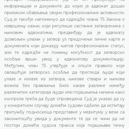
информације и документе до којих је адвокат дошао
приликом обављања својих професионалних активности.
Суд је такође напоменуо да одредбе члана 75 Закона о
извршењу казни, који регулише састанке затвореника с
њиховим адвокатима, предвиђају да је адвокату
дозвољен улазак у затвор уз предочење личне карте и
докумената који доказују његов професионални статус,
али те одредбе не помињу могућност да затворско
особље врши увид у адвокатову документацију.
Међутим, члан 75 утврђује и опште правило које
овлашћује затворско особље да прегледа људе који
улазе и излазе из затвора, њихове ствари и њихова
возила без прављења било какве разлике између
различитих категорија људи или појашњења начина како
контрола треба да буде спроведена. Суд је указао да су
у конкретном случају домаћи судови одбили да испитају
притужбу подносиоца представке у меритуму у вези са
законитошћу увида у документе те да се чини да не
постоји домаћа судска пракса која појашњава тачну