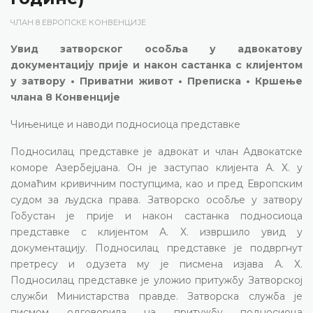
ЧЛАН 8 ЕВРОПСКЕ КОНВЕНЦИЈЕ
Увид затворског особља у адвокатову
документацију прије и након састанка с клијентом
у затвору • Приватни живот • Преписка • Кршење
члана 8 Конвенције
Чињенице и наводи подносиоца представке
Подносилац представке је адвокат и члан Адвокатске
коморе Азербејџана. Он је заступао клијента А. Х. у
домаћим кривичним поступцима, као и пред Европским
судом за људска права. Затворско особље у затвору
Гобустан је прије и након састанка подносиоца
представке с клијентом А. Х. извршило увид у
документацију. Подносилац представке је подвргнут
претресу и одузета му је писмена изјава А. Х.
Подносилац представке је уложио притужбу Затворској
служби Министарства правде. Затворска служба је
писмом одговорила на притужбу подносиоца