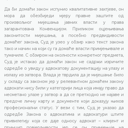
Да би домаћи закон испунио квалитативне захтјеве, он
мора да обезбиједи мјеру правне заштите од
произвољног мијешања јавних власти у права
загарантована Конвенцијом. Приликом оцјењивања
законитости мијешања, а посебно предвидивости
домаћег закона, Суд је узео у обзир како текст закона
тако и начин на који су га домаће власти примјењивале и
тумачиле. С обзиром на околности конкретног предмета,
Суд је истакао да домаћи закон не садржи изричите
одредбе о увиду у адвокатову документацију на улазу и
излазу из затвора. Влада је тврдила да је мијешање било
у складу са законом јер у релевантном домаћем закону
адвокати нису били у категорији лица која имају право да
несметано улазе у затвор а да се претходно не најаве и
предоче личну карту и документе који доказују њихов
професионални статус. У вези с тим, Суд је указао да
одредбе Закона о адвокатима и адвокатури штите
привилегију која се даје односу адвокат – клијент и
принцип повјерљивости јер се он примјењује на