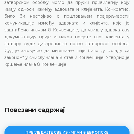
затворском особљу могло да пружи привилегију коју
имају односи између адвоката и клијената. Конкретно,
било би неспојиво с поштовањем повјерљивости
комуникације између адвоката и клијента, које је
заштићено чланом 8 Конвенције, да увид у адвокатову
документацију прије и након посјете свог клијента у
затвору буде дискреционо право затворског особља.
Суд је закључио да мијешање није било „у складу са
законом“ у смислу члана 8 став 2 Конвенције. Утврдио је
кршење члана 8 Конвенције.
Повезани садржај
ПРЕГЛЕДАЈТЕ СВЕ ИЗ - ЧЛАН 8 ЕВРОПСКЕ