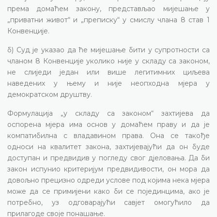
према домаћем закону, представљао мијешање у
„приватни живот“ и „преписку“ у смислу члана 8 став 1
Конвенције.
б) Суд је указао да ће мијешање бити у супротности са
чланом 8 Конвенције уколико није у складу са законом,
не слиједи један или више легитимних циљева
наведених у њему и није неопходна мјера у
демократском друштву.
Формулација „у складу са законом“ захтијева да
оспорена мјера има основ у домаћем праву и да је
компатибилна с владавином права. Она се такође
односи на квалитет закона, захтијевајући да он буде
доступан и предвидив у погледу свог дјеловања. Да би
закон испунио критеријум предвидивости, он мора да
довољно прецизно одреди услове под којима нека мјера
може да се примијени како би се појединцима, ако је
потребно, уз одговарајући савјет омогућило да
прилагоде своје понашање.