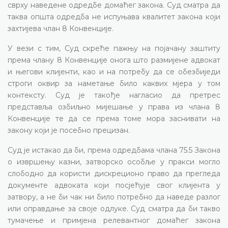
сврху наведене одредбе домаћег закона. Суд сматра да
таква општа одредба не испуњава квалитет закона који
захтијева члан 8 Конвенције.
У вези с тим, Суд скреће пажњу на појачану заштиту
према члану 8 Конвенције онога што размијене адвокат
и његови клијенти, као и на потребу да се обезбиједи
строги оквир за наметање било каквих мјера у том
контексту. Суд је такође нагласио да претрес
представља озбиљно мијешање у права из члана 8
Конвенције те да се према томе мора заснивати на
закону који је посебно прецизан.
Суд је истакао да би, према одредбама члана 75.5 Закона
о извршењу казни, затворско особље у пракси могло
слободно да користи дискреционо право да прегледа
документе адвоката који посјећује свог клијента у
затвору, а не би чак ни било потребно да наведе разлог
или оправдање за своје одлуке. Суд сматра да би такво
тумачење и примјена релевантног домаћег закона