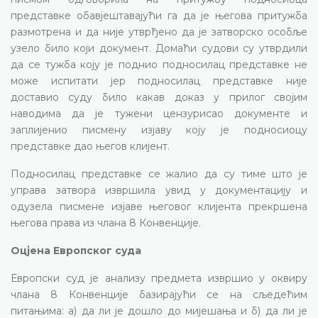
представке обавјештавајући га да је његова притужба
размотрена и да није утврђено да је затворско особље
узело било који документ. Домаћи судови су утврдили
да се тужба коју је поднио подносилац представке не
може испитати јер подносилац представке није
доставио суду било какав доказ у прилог својим
наводима да је тужени цензурисао документе и
заплијенио писмену изјаву коју је подносиоцу
представке дао његов клијент.
Подносилац представке се жалио да су тиме што је
управа затвора извршила увид у документацију и
одузела писмене изјаве његовог клијента прекршена
његова права из члана 8 Конвенције.
Оцјена Европског суда
Европски суд је анализу предмета извршио у оквиру
члана 8 Конвенције базирајући се на сљедећим
питањима: а) да ли је дошло до мијешања и б) да ли је