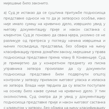
мијешање било законито.
а) Суд је истакао да се суштина притужбе подносиоца
представке односи на то да је затворско особље, иако
није имало сумњу на кривично дјело, извршило увид у
његову документацију прије и након састанка с
клијентом. Суд је поновио да свака мјера, уколико се не
разликује од претреса у погледу начина извршења и
њених посљедица, представља, без обзира на њену
класификацију према домаћем закону, мијешање у права
подносиоца представке према члану 8 Конвенције. Суд
је примијетио да у конкретном предмету из писма
управника затвора произлази да су документи
подносиоца представке били подвргнути општој
контроли у затвору приликом његовог уласка и изласка
из затвора. Влада није тврдила да су власти поступале
на основу било какве сумње на кривично дјело. У тим
околностима, Суд сматра да је увид у документацију
подносиоца представке прије и након његовог састанка
с клијентом у затвору, без обзира на њену класификацију