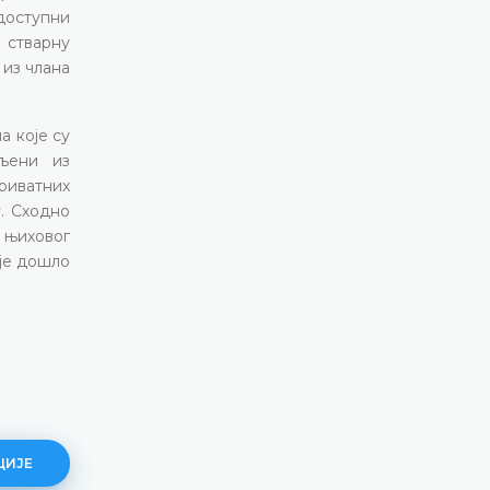
доступни
 стварну
 из члана
а које су
вљени из
риватних
. Сходно
 њиховог
 је дошло
ЦИЈЕ