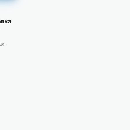
авка
Ortega Ortega против Шпаније
а
36325/22, 4. децембар 2025. г
Неиспуњавање позитивних обавеза да се обе
ефикасна заштита од дискриминације на осно
а •
контексту запошљавања и једнаке накнаде •
члана 14. Европске конвенције за заштиту љу
права и основних слобода у вези са чланом 8.
конвенције
ДЕТАЉНИЈЕ