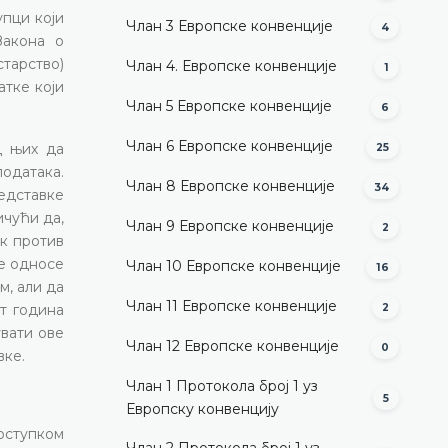
пци који
Члан 3 Европске конвенције
4
Закона о
тарство)
Члан 4. Европске конвенције
1
атке који
Члан 5 Европске конвенције
6
Члан 6 Европске конвенције
д њих да
25
одатака.
Члан 8 Европске конвенције
34
едставке
ичући да,
Члан 9 Европске конвенције
2
ак против
се односе
Члан 10 Европске конвенције
16
м, али да
Члан 11 Европске конвенције
т година
2
увати ове
Члан 12 Европске конвенције
0
вке.
Члан 1 Протокола број 1 уз
5
Европску конвенцију
оступком
Члан 2 Протокола број 1 уз