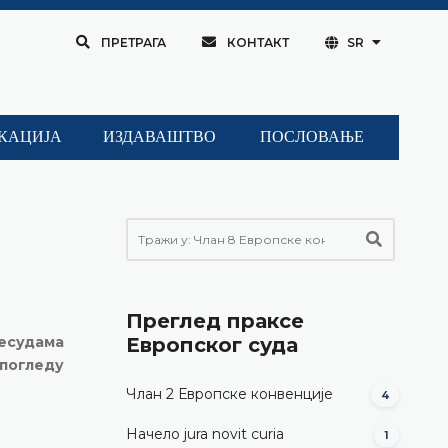
ПРЕТРАГА
КОНТАКТ
SR
КАЦИЈА
ИЗДАВАШТВО
ПОСЛОВАЊЕ
Преглед праксе
ресудама
Европског суда
погледу
Члан 2 Европске конвенције
4
Начело jura novit curia
1