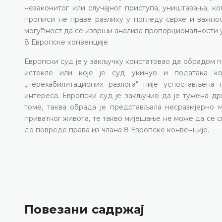
незаконитог или случајног приступа, уништавања, к
прописи не праве разлику у погледу сврхе и важнос
могућност да се изврши анализа пропорционалности у 
8 Европске конвенције.
Европски суд је у закључку констатовао да обрадом 
истекле или које је суд укинуо и података к
„нерехабилитационих разлога“ није успостављена
интереса. Европски суд је закључио да је тужена д
томе, таква обрада је представљала несразмјерно
приватног живота, те такво мијешање не може да се 
до повреде права из члана 8 Европске конвенције.
Повезани садржај