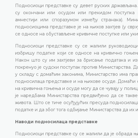
Подносиоци представке су девет руских држављана.
су окончани или осудом или прекидом поступка и
амнестији или споразумом између странака). Мин
подносиоцима представке је на њихов захтјев (у свр
се односе на обустављене кривичне поступке или уки
Подносиоци представке су се жалили руководиоци
избришу податке који се односе на кривично гоњењ
Након што су им захтјеви за брисање података и и
покренуо је судски поступак против Министарства. 
у складу с домаћим законима, Министарство има пра
подносилаца представке и на њихове осуде. Домаћи с
на кривична гоњења и осуде могу да се чувају у полиц
је наредбама Министарства предвиђено да се такве
живота. Што се тиче осуђујућих пресуда подносилаца
податке и да због тога одбијање Министарства да и
Наводи подносилаца представке
Подносиоци представке су се жалили да је обрада њ