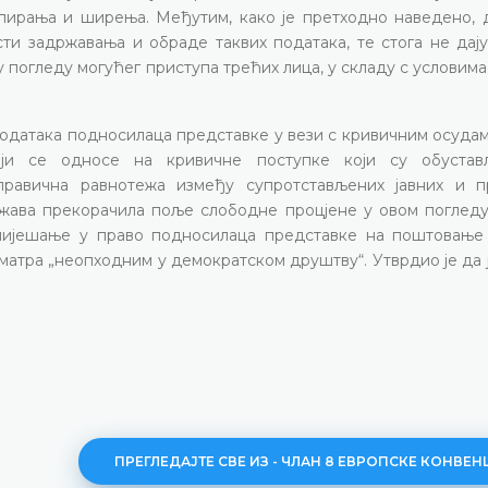
опирања и ширења. Међутим, како је претходно наведено, 
ти задржавања и обраде таквих података, те стога не дају
погледу могућег приступа трећих лица, у складу с условима
података подносилаца представке у вези с кривичним осудам
оји се односе на кривичне поступке који су обуста
 правична равнотежа између супротстављених јавних и п
ржава прекорачила поље слободне процјене у овом погледу
 мијешање у право подносилаца представке на поштовање
сматра „неопходним у демократском друштву“. Утврдио је да
ПРЕГЛЕДАЈТЕ СВЕ ИЗ - ЧЛАН 8 ЕВРОПСКЕ КОНВЕН