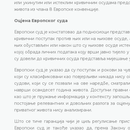
или укинутим или истеклим кривичним осудама пред
живота из члана 8 Европске конвенције.
Оцјена Европског суда
Европски суд је констатовао да подносиоци предста
кривични поступак против њих или на њихове осуде, 
њих обустављен или након што су њихове осуде истекл
којој обрада личних података коју врши јавно тијело
су довели до кривичних осуда представља мијешање 
Европски суд је указао да су поступак и рокови за 
који су класификовани као повјерљиви никада нису о
судови, који су се позвали на ове наредбе, сматрал
наврши осамдесет година живота. Доступни правни о
као што је пружање информација у контексту запошљав
постојање релевантних и довољних разлога за оцје
приватног живота нису анализирани.
Што се тиче гаранција чији је циљ регулисање прис
Европски суд је такође указао да, према Закону 