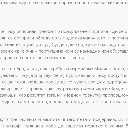
стављала мијешање у њихово право на поштовање њиховог п
вке нису оспорили првобитно прикупљање података који се 
али су оспорили обраду ових података након што је поступ
е или их је укинуо суд. Суд је даље подсјетио на своју пра
 у вези с кривичним поступцима који су накнадно или обуста
у право на поштовање приватног живота.
чување и обраду података уређени наредбама Министарства, 
бјављени ни у једној службеној публикацији и нису доступн
и су да такви подаци морају да се чувају све док одређен
квир није направио никакву разлику према сврси обраде п
ања, и, као резултат тога, ни у једном тренутку пропорцио
ну мијешања у право подносилаца представке на поштовање
тупа трећих лица и заштита интегритета и повјерљивости п
о полицији, полиција мора да заштити податке о којима 