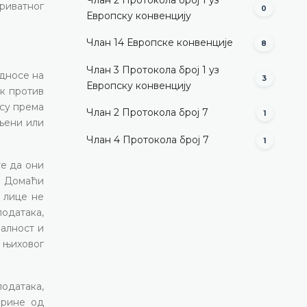
риватног
0
Европску конвенцију
Члан 14 Европске конвенције
8
Члан 3 Протокола број 1 уз
односе на
3
Европску конвенцију
ак против
ксу према
Члан 2 Протокола број 7
1
вљени или
Члан 4 Протокола број 7
1
те да они
и. Домаћи
о лице не
одатака,
налност и
 њиховог
одатака,
брине од