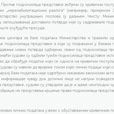
 Против подносилаца представке вођени су кривични посту
з „нерехабилитационих разлога“ (напримјер, примјеном 
истарство унутрашњих послова (у даљњем тексту: Минис
ху запошљавања) доставило потврде које су садржавале под
нуте осуђујуће пресуде.
ма центара за базе података Министарства и тражили о
е подносилаца представке а који су похрањени у базама п
здавање нових потврда одбијени, сваки од подносилаца пр
Домаћи судови су одбили тужбе подносилаца представке ист
во да обрађује податке који се односе на кривични поступ
удови су навели да вријеме током којег лични подаци који 
ијској бази података није одређено никаквим законским акто
 информације чувају док дотично лице не напуни осамдесе
 представке, судови су утврдили да је и даље неопходно ч
х избрише не представља кршење права подносилаца предста
ихових личних података у вези с обустављеним кривичним п