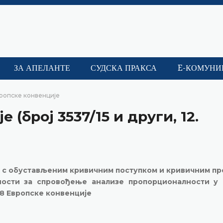
ЗА АПЕЛАНТЕ
СУДСКА ПРАКСА
E-КОМУНИ
вропске конвенције
 (број 3537/15 и други, 12.
и с обустављеним кривичним поступком и кривичним п
ћности за спровођење анализе пропорционалности у 
 8 Европске конвенције