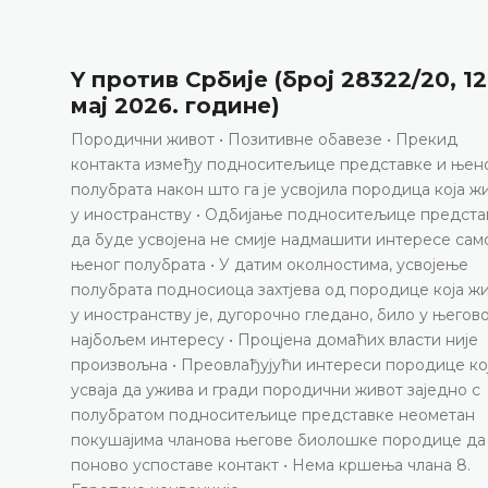
Y против Србије (број 28322/20, 12
мај 2026. године)
Породични живот • Позитивне обавезе • Прекид
контакта између подноситељице представке и њен
полубрата након што га је усвојила породица која ж
у иностранству • Одбијање подноситељице предста
да буде усвојена не смије надмашити интересе сам
њеног полубрата • У датим околностима, усвојење
полубрата подносиоца захтјева од породице која ж
у иностранству је, дугорочно гледано, било у његов
најбољем интересу • Процјена домаћих власти није
произвољна • Преовлађујући интереси породице ко
усваја да ужива и гради породични живот заједно с
полубратом подноситељице представке неометан
покушајима чланова његове биолошке породице да
поново успоставе контакт • Нема кршења члана 8.