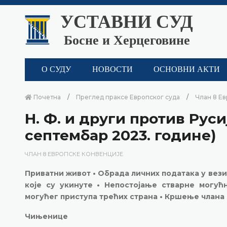
УСТАВНИ СУД
Босне и Херцеговине
О СУДУ
НОВОСТИ
ОСНОВНИ АКТИ
Почетна
Преглед праксе Европског суда
Члан 8 Е
Н. Ф. и други против Русије
септембар 2023. године)
ЧЛАН 8 ЕВРОПСКЕ КОНВЕНЦИЈЕ
Приватни живот • Обрада личних података у вез
које су укинуте • Непостојање стварне могу
могућег приступа трећих страна • Кршење члана
Чињенице