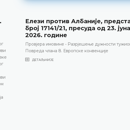
.
Елези против Албаније, предст
број 17141/21, пресуда од 23. јун
2026. године
ог
Провјера имовине • Разрјешење дужности тужиоц
иви
Повреда члана 8. Европске конвенције
вке
ДЕТАЉНИЈЕ
ог
иви
ом
ја