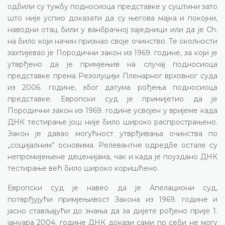
одбили су тужбу подносиоца представке у суштини зато
што није успио доказати да су његова мајка и покојни,
наводни отац били у ванбрачној заједници или да је Ch.
на било који начин признао своје очинство. Те околности
захтијевао је Породични закон из 1969. године, за који је
утврђено да је примјењив на случај подносиоца
представке према Резолуцији Пленарног врховног суда
из 2006. године, због датума рођења подносиоца
представке. Европски суд је примијетио да је
Породични закон из 1969. године усвојен у вријеме када
ДНК тестирање још није било широко распрострањено.
Закон је давао могућност утврђивања очинства по
„социјалним” основима. Релевантне одредбе остале су
непромијењене деценијама, чак и када је поуздано ДНК
тестирање већ било широко коришћено.
Европски суд је навео да је Апелациони суд,
потврђујући примјењивост Закона из 1969. године и
јасно стављајући до знања да за дијете рођено прије 1.
јануара 2004. године ДНК докази сами по себи не могу