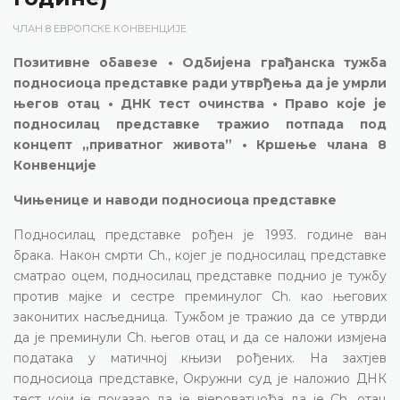
ЧЛАН 8 ЕВРОПСКЕ КОНВЕНЦИЈЕ
Позитивне обавезе • Одбијена грађанска тужба
подносиоца представке ради утврђења да је умрли
његов отац • ДНК тест очинства • Право које је
подносилац представке тражио потпада под
концепт „приватног живота” • Кршење члана 8
Конвенције
Чињенице и наводи подносиоца представке
Подносилац представке рођен је 1993. године ван
брака. Након смрти Ch., којег је подносилац представке
сматрао оцем, подносилац представке поднио је тужбу
против мајке и сестре преминулог Ch. као његових
законитих насљедница. Тужбом је тражио да се утврди
да је преминули Ch. његов отац и да се наложи измјена
података у матичној књизи рођених. На захтјев
подносиоца представке, Окружни суд је наложио ДНК
тест који је показао да је вјероватноћа да је Ch. отац