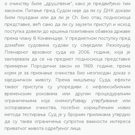
о очинству биле „друштвене“, како је предвиђено тим
законом. Питање пред Судом није да ли су ДНК докази
били поуздани или да ли је Ch. био отац подносиоца
представке, већ само да ли су заузети приступ и исход
поступка довели до кршења позитивних обавеза државе
према члану 8 Конвенције. У предметном поступку пред
домаћим судовима судови су слиједили Резолуцију
Пленарног врховног суда из 2006. године, која је
захтијевала да се на предмет подносиоца представке
примијени Породични закон из 1969. године, према
којем је за признање очинства био неопходан доказ о
заједничком животу. Према мишљењу Суда, ефекти
таквог приступа су упоредиви с нефлексибилним
временским роковима или другим процедуралним
ограничењима која онемогућавају утврђивање или
оспоравање очинства, посебно коришћењем нових
метода тестирања. Суд је у бројним приликама утврдио
да су таква ограничења супротна важности интереса
приватног живота одређеног лица.