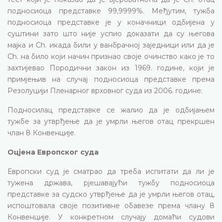
подносиоца представке 99,9999%. Међутим, тужба
подносиоца представке је у коначници одбијена у
суштини зато што није успио доказати да су његова
мајка и Ch. икада били у ванбрачној заједници или да је
Ch. на било који начин признао своје очинство како је то
захтијевао Породични закон из 1969. године, који је
примјењив на случај подносиоца представке према
Резолуцији Пленарног врховног суда из 2006. године.
Подносилац представке се жалио да је одбијањем
тужбе за утврђење да је умрли његов отац прекршен
члан 8 Конвенције.
Оцјена Европског суда
Европски суд је сматрао да треба испитати да ли је
тужена држава, рјешавајући тужбу подносиоца
представке за судско утврђење да је умрли његов отац,
испоштовала своје позитивне обавезе према члану 8
Конвенције. У конкретном случају домаћи судови