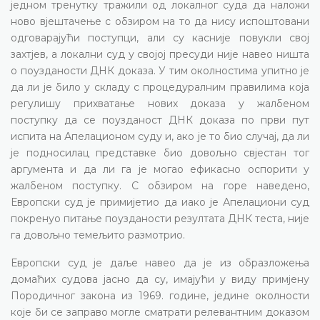
једном тренутку тражили од локалног суда да наложи
ново вјештачење с обзиром на то да нису испоштовани
одговарајући поступци, али су касније повукли свој
захтјев, а локални суд у својој пресуди није навео ништа
о поузданости ДНК доказа. У тим околностима упитно је
да ли је било у складу с процедуралним правилима која
регулишу прихватање нових доказа у жалбеном
поступку да се поузданост ДНК доказа по први пут
испита на Апелационом суду и, ако је то био случај, да ли
је подносилац представке био довољно свјестан тог
аргумента и да ли га је могао ефикасно оспорити у
жалбеном поступку. С обзиром на горе наведено,
Европски суд је примијетио да иако је Апелациони суд
покренуо питање поузданости резултата ДНК теста, није
га довољно темељито размотрио.
Европски суд је даље навео да је из образложења
домаћих судова јасно да су, имајући у виду примјену
Породичног закона из 1969. године, једине околности
које би се заправо могле сматрати релевантним доказом