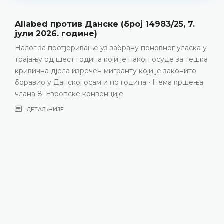
Y против Србије (број 28322/20, 12. мај
2026. године)
а у
Породични живот • Позитивне обавезе • Прекид
шка
контакта између подноситељице представке и
њеног полубрата након што га је усвојила породи
ња
која живи у иностранству • Одбијање
подноситељице представке да буде усвојена не
смије надмашити интересе самог њеног полубрата
У датим околностима, усвојење полубрата
подносиоца захтјева од породице која живи у
иностранству је, дугорочно гледано, било у њего
најбољем интересу • Процјена домаћих власти ниј
произвољна • Преовлађујући интереси породице
која усваја да ужива и гради породични живот
заједно с полубратом подноситељице представк
неометан покушајима чланова његове биолошке
породице да поново успоставе контакт • Нема
кршења члана 8. Европске конвенције