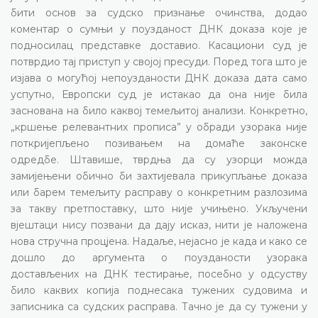
бити основ за судско признање очинства, додао
коментар о сумњи у поузданост ДНК доказа које је
подносилац представке доставио. Касациони суд је
потврдио тај приступ у својој пресуди. Поред тога што је
изјава о могућој непоузданости ДНК доказа дата само
успутно, Европски суд је истакао да она није била
заснована на било каквој темељитој анализи. Конкретно,
„кршење релевантних прописа” у обради узорака није
поткријепљено позивањем на домаће законске
одредбе. Штавише, тврдња да су узорци можда
замијењени обично би захтијевала прикупљање доказа
или барем темељиту расправу о конкретним разлозима
за такву претпоставку, што није учињено. Укључени
вјештаци нису позвани да дају исказ, нити је наложена
нова стручна процјена. Надаље, нејасно је када и како се
дошло до аргумента о поузданости узорака
достављених на ДНК тестирање, посебно у одсуству
било каквих копија поднесака тужених судовима и
записника са судских расправа. Тачно је да су тужени у