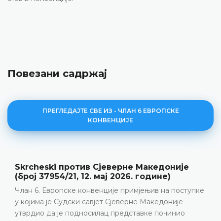
Повезани садржај
ПРЕГЛЕДАЈТЕ СВЕ ИЗ - ЧЛАН 6 ЕВРОПСКЕ
КОНВЕНЦИЈЕ
Аничић против Србије (број 36639/22, 9.
јуни 2026. године)
ке
Прекршајни поступак • Кажњавање за изазивање
саобраћајне несреће • Приговор четвртог степена 
Нема повреде члана 6. Европске конвенције