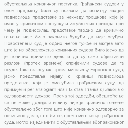
обустављања кривичног поступка. Грађански судови у
овом предмету били су позвани да испитају захтјев
подносиоца представке за накнаду трошкова које је
имао у кривичном поступку и изгубљених прихода, при
чему је подносилац представке тврдио да кривично
гоњење није било законито будући да није осуђен.
Првостепени суд је одбио његов тужбени захтјев зато
што је из образложења кривичних судова било јасно да
је починио кривично дјело и да су само објективни
разлози (протек времена) спријечили судове да га
осуде. Такав закључак, према мишљењу Европског суда,
јасно представља изјаву о кривици подносиоца
представке, која је омогућила грађанском суду да
примијени per analogiam члан 12 став 1 тачка б) Закона о
одговорности државе. Према тој одредби, обештећење
се не може додијелити лицу чије је кривично гоњење
обустављено због тога што није кривично одговорно за
почињено дјело, што би се, према мишљењу грађанског
суда, могло изједначити с обустављањем због законског