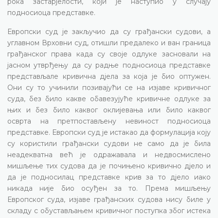
рока застарјелости, који је наступио у случају
подносиоца представке.
Европски суд је закључио да су грађански судови, а
углавном Врховни суд, отишли предалеко и ван граница
грађанског права када су своје одлуке засновали на
јасном утврђењу да су радње подносиоца представке
представљале кривична дјела за која је био оптужен.
Они су то учинили позивајући се на изјаве кривичног
суда, без било какве обавезујуће кривичне одлуке за
њих и без било каквог оклијевања или било каквог
осврта на претпостављену невиност подносиоца
представке. Европски суд је истакао да формулација коју
су користили грађански судови не само да је била
неадекватна већ је одражавала и недвосмислено
мишљење тих судова да је почињено кривично дјело и
да је подносилац представке крив за то дјело иако
никада није био осуђен за то. Према мишљењу
Европског суда, изјаве грађанских судова нису биле у
складу с обустављањем кривичног поступка због истека