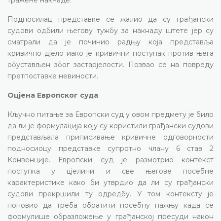
Подносилац представке се жалио да су грађански
судови одбили његову тужбу за накнаду штете јер су
сматрали да је починио радњу која представља
кривично дјело иако је кривични поступак против њега
обустављен због застарјелости. Позвао се на повреду
претпоставке невиности.
Оцјена Европског суда
Кључно питање за Европски суд у овом предмету је било
да ли је формулација коју су користили грађански судови
представљала приписивање кривичне одговорности
подносиоцу представке супротно члану 6 став 2
Конвенције. Европски суд је размотрио контекст
поступка у цјелини и све његове посебне
карактеристике како би утврдио да ли су грађански
судови прекршили ту одредбу. У том контексту је
поновио да треба обратити посебну пажњу када се
формулише образложење у грађанској пресуди након