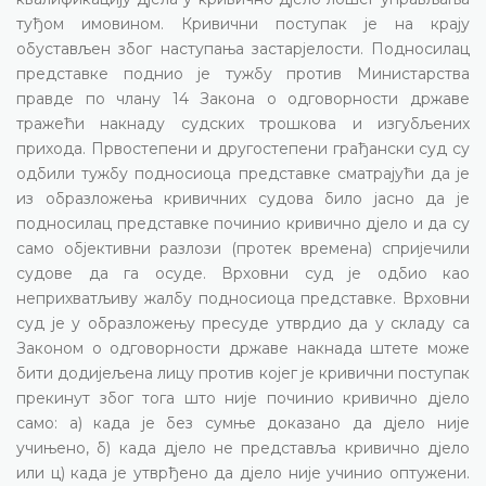
туђом имовином. Кривични поступак је на крају
обустављен због наступања застарјелости. Подносилац
представке поднио је тужбу против Министарства
правде по члану 14 Закона о одговорности државе
тражећи накнаду судских трошкова и изгубљених
прихода. Првостепени и другостепени грађански суд су
одбили тужбу подносиоца представке сматрајући да је
из образложења кривичних судова било јасно да је
подносилац представке починио кривично дјело и да су
само објективни разлози (протек времена) спријечили
судове да га осуде. Врховни суд је одбио као
неприхватљиву жалбу подносиоца представке. Врховни
суд је у образложењу пресуде утврдио да у складу са
Законом о одговорности државе накнада штете може
бити додијељена лицу против којег је кривични поступак
прекинут због тога што није починио кривично дјело
само: а) када је без сумње доказано да дјело није
учињено, б) када дјело не представља кривично дјело
или ц) када је утврђено да дјело није учинио оптужени.