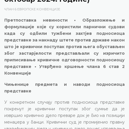
ЧЛАН 6 ЕВРОПСКЕ КОНВЕНЦИЈЕ
Претпоставка невиности • Образложење и
формулације које су користили парнични судови
када су одбили тужбени захтјев подносиоца
представке за накнаду штете против државе након
што је кривични поступак против њега обустављен
због застарјелости представљали су изричито
приписивање кривичне одговорности подносиоцу
представке • Утврђено кршење члана 6 став 2
Конвенције
Чињенице предмета и наводи подносиоца
представке
У конкретном случају против подносиоца представке
покренут је кривични поступак због сумње да је
извршио кривично дјело преваре док је био на позицији
менаџера у банци. Кривични суд је промијенио правну
квалификацију дјела у кривично дјело лошег управљања