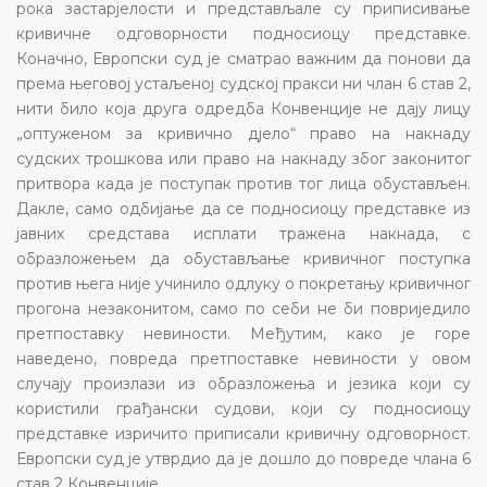
рока застарјелости и представљале су приписивање
кривичне одговорности подносиоцу представке.
Коначно, Европски суд је сматрао важним да понови да
према његовој устаљеној судској пракси ни члан 6 став 2,
нити било која друга одредба Конвенције не дају лицу
„оптуженом за кривично дјело“ право на накнаду
судских трошкова или право на накнаду због законитог
притвора када је поступак против тог лица обустављен.
Дакле, само одбијање да се подносиоцу представке из
јавних средстава исплати тражена накнада, с
образложењем да обустављање кривичног поступка
против њега није учинило одлуку о покретању кривичног
прогона незаконитом, само по себи не би повриједило
претпоставку невиности. Међутим, како је горе
наведено, повреда претпоставке невиности у овом
случају произлази из образложења и језика који су
користили грађански судови, који су подносиоцу
представке изричито приписали кривичну одговорност.
Европски суд је утврдио да је дошло до повреде члана 6
став 2 Конвенције.