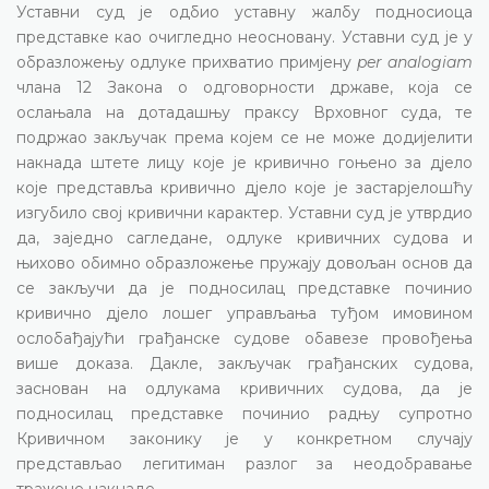
Уставни суд је одбио уставну жалбу подносиоца
представке као очигледно неосновану. Уставни суд је у
образложењу одлуке прихватио примјену
per analogiam
члана 12 Закона о одговорности државе, која се
ослањала на дотадашњу праксу Врховног суда, те
подржао закључак према којем се не може додијелити
накнада штете лицу које је кривично гоњено за дјело
које представља кривично дјело које је застарјелошћу
изгубило свој кривични карактер. Уставни суд је утврдио
да, заједно сагледане, одлуке кривичних судова и
њихово обимно образложење пружају довољан основ да
се закључи да је подносилац представке починио
кривично дјело лошег управљања туђом имовином
ослобађајући грађанске судове обавезе провођења
више доказа. Дакле, закључак грађанских судова,
заснован на одлукама кривичних судова, да је
подносилац представке починио радњу супротно
Кривичном законику је у конкретном случају
представљао легитиман разлог за неодобравање
тражене накнаде.