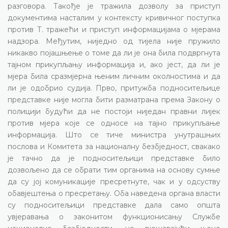
разговора. Такође је тражила дозволу за приступ
документима насталим у контексту кривичног поступка
против Т. тражећи и приступ информацијама о мјерама
надзора. Међутим, ниједно од тијела није пружило
никакво појашњење о томе да ли је она била подвргнута
тајном прикупљању информација и, ако јест, да ли је
мјера била сразмјерна њеним личним околностима и да
ли је одобрио судија. Прво, притужба подноситељице
представке није могла бити разматрана према Закону о
полицији будући да не постоји ниједан правни лијек
против мјера које се односе на тајно прикупљање
информација. Што се тиче министра унутрашњих
послова и Комитета за националну безбједност, свакако
је тачно да је подноситељици представке било
дозвољено да се обрати тим органима на основу сумње
да су јој комуникације пресретнуте, чак и у одсуству
обавјештења о пресретању. Оба наведена органа власти
су подноситељици представке дала само општа
увјеравања о законитом функционисању Службе