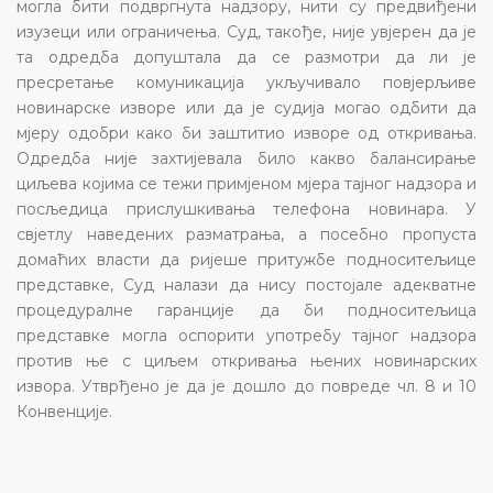
могла бити подвргнута надзору, нити су предвиђени
изузеци или ограничења. Суд, такође, није увјерен да је
та одредба допуштала да се размотри да ли је
пресретање комуникација укључивало повјерљиве
новинарске изворе или да је судија могао одбити да
мјеру одобри како би заштитио изворе од откривања.
Одредба није захтијевала било какво балансирање
циљева којима се тежи примјеном мјера тајног надзора и
посљедица прислушкивања телефона новинара. У
свјетлу наведених разматрања, а посебно пропуста
домаћих власти да ријеше притужбе подноситељице
представке, Суд налази да нису постојале адекватне
процедуралне гаранције да би подноситељица
представке могла оспорити употребу тајног надзора
против ње с циљем откривања њених новинарских
извора. Утврђено је да је дошло до повреде чл. 8 и 10
Конвенције.