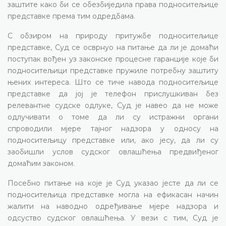
заштите како би се обезбиједила права подноситељице
представке према тим одредбама.
С обзиром на природу притужбе подноситељице
представке, Суд се осврнуо на питање да ли је домаћи
поступак вођен уз законске процесне гаранције које би
подноситељици представке пружиле потребну заштиту
њених интереса. Што се тиче навода подноситељице
представке да јој је телефон прислушкиван без
релевантне судске одлуке, Суд је навео да не може
одлучивати о томе да ли су истражни органи
спроводили мјере тајног надзора у односу на
подноситељицу представке или, ако јесу, да ли су
заобишли услов судског овлашћења предвиђеног
домаћим законом.
Посебно питање на које је Суд указао јесте да ли се
подноситељица представке могла на ефикасан начин
жалити на наводно одређивање мјере надзора и
одсуство судског овлашћења. У вези с тим, Суд је