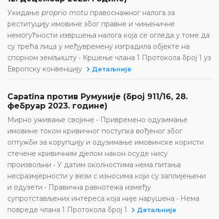
Укидање
proprio motu
правоснажног налога за
реституцију имовине због правне и чињеничне
немогућности извршења налога која се огледа у томе да
су трећа лица у међувремену изградила објекте на
спорном земљишту • Кршење члана 1 Протокола број 1 уз
Европску конвенцију
Детаљније
Capatîna против Румуније (број 911/16, 28.
фебруар 2023. године)
Мирно уживање својине • Привремено одузимање
имовине током кривичног поступка вођеног због
оптужби за корупцију и одузимање имовинске користи
стечене кривичним дјелом након осуде нису
произвољни • У датим околностима нема питања
несразмјерности у вези с износима који су заплијењени
и одузети • Правична равнотежа између
супротстављених интереса која није нарушена • Нема
повреде члана 1 Протокола број 1
Детаљније