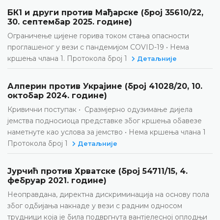
БК1 и други против Мађарске (број 35610/22,
30. септембар 2025. године)
Ограничење цијене горива током стања опасности
проглашеног у вези с пандемијом COVID-19 • Нема
кршења члана 1. Протокола број 1
Детаљније
Алперин против Украјине (број 41028/20, 10.
октобар 2024. године)
Кривични поступак • Сразмјерно одузимање дијела
јeмства подносиоца представке због кршења обавезе
наметнуте као услова за јемство • Нема кршења члана 1
Протокола број 1
Детаљније
Јурчић против Хрватске (број 54711/15, 4.
фебруар 2021. године)
Неоправдана, директна дискриминација на основу пола
због одбијања накнаде у вези с радним односом
трудници која је била подвргнута вантјелесној оплодњи