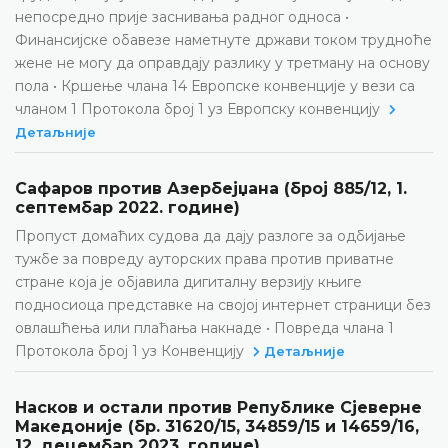
непосредно прије заснивања радног односа •
Финансијске обавезе наметнуте држави током трудноће
жене не могу да оправдају разлику у третману на основу
пола • Кршење члана 14 Европске конвенције у вези са
чланом 1 Протокола број 1 уз Европску конвенцију
Детаљније
Сафаров против Азербејџана (број 885/12, 1.
септембар 2022. године)
Пропуст домаћих судова да дају разлоге за одбијање
тужбе за повреду ауторских права против приватне
стране која је објавила дигиталну верзију књиге
подносиоца представке на својој интернет страници без
овлашћења или плаћања накнаде • Повреда члана 1
Протокола број 1 уз Конвенцију
Детаљније
Насков и остали против Републике Сјеверне
Македоније (бр. 31620/15, 34859/15 и 14659/16,
12. децембар 2023. године)